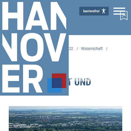
Start
Immobilienmarktbericht 2022
Wissenschaft
Markt im Überblick
zurück
WISSENSCHAFT UND
Immobilienmarktbericht 2022
WIRTSCHAFT