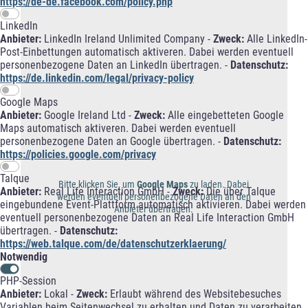
https://de-de.facebook.com/policy.php
LinkedIn
Anbieter:
LinkedIn Ireland Unlimited Company -
Zweck:
Alle LinkedIn-
Post-Einbettungen automatisch aktiveren. Dabei werden eventuell
personenbezogene Daten an LinkedIn übertragen. -
Datenschutz:
https://de.linkedin.com/legal/privacy-policy
Google Maps
Anbieter:
Google Ireland Ltd -
Zweck:
Alle eingebetteten Google
Maps automatisch aktiveren. Dabei werden eventuell
personenbezogene Daten an Google übertragen. -
Datenschutz:
https://policies.google.com/privacy
Talque
Anbieter:
Real Life Interaction GmbH -
Zweck:
Die über Talque
eingebundene Event-Plattform automatisch aktivieren. Dabei werden
eventuell personenbezogene Daten an Real Life Interaction GmbH
übertragen. -
Datenschutz:
https://web.talque.com/de/datenschutzerklaerung/
Notwendig
PHP-Session
Anbieter:
Lokal -
Zweck:
Erlaubt während des Websitebesuches
Variablen beim Seitenwechsel zu erhalten und Daten zu verarbeiten.