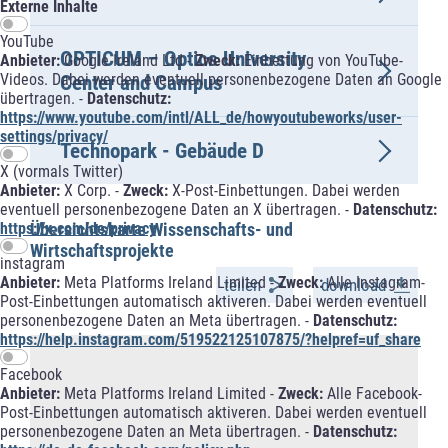
Externe Inhalte
YouTube
OPTICUM – Optics University
Anbieter:
Google Ireland Ltd -
Zweck:
Einbettung von YouTube-
Videos. Dabei werden eventuell personenbezogene Daten an Google
Center and Campus
übertragen. -
Datenschutz:
https://www.youtube.com/intl/ALL_de/howyoutubeworks/user-
settings/privacy/
Technopark - Gebäude D
X (vormals Twitter)
Anbieter:
X Corp. -
Zweck:
X-Post-Einbettungen. Dabei werden
eventuell personenbezogene Daten an X übertragen. -
Datenschutz:
https://x.com/de/privacy
instagram
Anbieter:
Meta Platforms Ireland Limited -
Zweck:
Alle Instagram-
Post-Einbettungen automatisch aktiveren. Dabei werden eventuell
personenbezogene Daten an Meta übertragen. -
Datenschutz:
https://help.instagram.com/519522125107875/?helpref=uf_share
Facebook
Anbieter:
Meta Platforms Ireland Limited -
Zweck:
Alle Facebook-
Post-Einbettungen automatisch aktiveren. Dabei werden eventuell
personenbezogene Daten an Meta übertragen. -
Datenschutz: