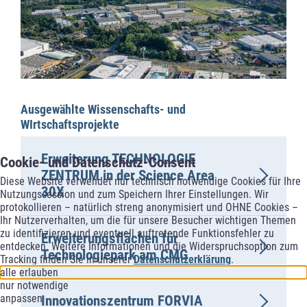
Ausgewählte Wissenschafts- und
WIrtschaftsprojekte
Erweiterung TECHNOLOGIE
Cookie- und Datenschutz-Consent
ZENTRUM in der Science Area
Diese Website verwendet nur technisch notwendige Cookies für Ihre
30X
Nutzungssession und zum Speichern Ihrer Einstellungen. Wir
protokollieren – natürlich streng anonymisiert und OHNE Cookies –
Ihr Nutzerverhalten, um die für unsere Besucher wichtigen Themen
zu identifizieren und eventuell auftretende Funktionsfehler zu
Erweiterungsflächen für
entdecken. Weitere Informationen und die Widerspruchsoption zum
Technologiepark am CMG
Tracking finden Sie in unserer
Datenschutzerklärung
.
alle erlauben
nur notwendige
anpassen
Innovationszentrum FORVIA