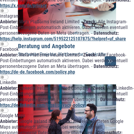
https://x.com/de/privacy
instagram
Anbieter:
Meta Platforms Ireland Limited -
Zweck:
Alle Instagram-
Post-Einbettungen automatisch aktiveren. Dabei werden eventuell
© Landeshauptstadt Hannover
personenbezogene Daten an Meta übertragen. -
Datenschutz:
https://help.instagram.com/519522125107875/?helpref=uf_share
Beratung und Angebote
Facebook
Stadtweite Projekte, Wettbewerbe, Fachkräfte
Anbieter:
Meta Platforms Ireland Limited -
Zweck:
Alle Facebook-
Post-Einbettungen automatisch aktiveren. Dabei werden eventuell
personenbezogene Daten an Meta übertragen. -
Datenschutz:
https://de-de.facebook.com/policy.php
LinkedIn
Anbieter:
LinkedIn Ireland Unlimited Company -
Zweck:
Alle LinkedIn-
Post-Einbettungen automatisch aktiveren. Dabei werden eventuell
personenbezogene Daten an LinkedIn übertragen. -
Datenschutz:
https://de.linkedin.com/legal/privacy-policy
Google Maps
Anbieter:
Google Ireland Ltd -
Zweck:
Alle eingebetteten Google
Maps automatisch aktiveren. Dabei werden eventuell
personenbezogene Daten an Google übertragen. -
Datenschutz: