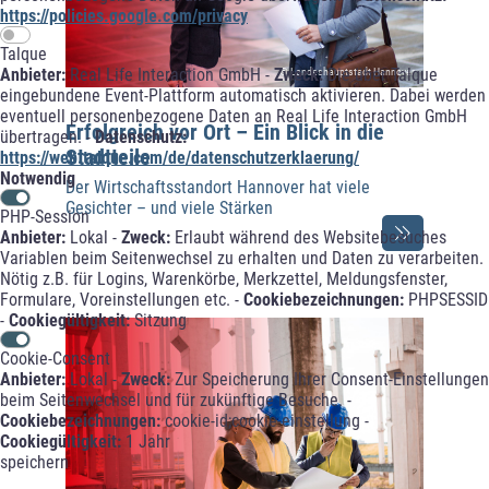
https://policies.google.com/privacy
Talque
Anbieter:
Real Life Interaction GmbH -
Zweck:
Die über Talque
© Landeshauptstadt Hannover
eingebundene Event-Plattform automatisch aktivieren. Dabei werden
eventuell personenbezogene Daten an Real Life Interaction GmbH
Erfolgreich vor Ort – Ein Blick in die
übertragen. -
Datenschutz:
Stadtteile
https://web.talque.com/de/datenschutzerklaerung/
Notwendig
Der Wirtschaftsstandort Hannover hat viele
Gesichter – und viele Stärken
PHP-Session
Anbieter:
Lokal -
Zweck:
Erlaubt während des Websitebesuches
Variablen beim Seitenwechsel zu erhalten und Daten zu verarbeiten.
Nötig z.B. für Logins, Warenkörbe, Merkzettel, Meldungsfenster,
Formulare, Voreinstellungen etc. -
Cookiebezeichnungen:
PHPSESSID
-
Cookiegültigkeit:
Sitzung
Cookie-Consent
Anbieter:
Lokal -
Zweck:
Zur Speicherung Ihrer Consent-Einstellungen
beim Seitenwechsel und für zukünftige Besuche. -
Cookiebezeichnungen:
cookie-id;cookie-einstellung -
Cookiegültigkeit:
1 Jahr
speichern