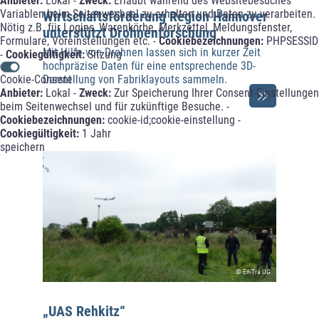
Anbieter:
Lokal -
Zweck:
Erlaubt während des Websitebesuches
Variablen beim Seitenwechsel zu erhalten und Daten zu verarbeiten.
Wirtschaftsförderung Region Hannover
Nötig z.B. für Logins, Warenkörbe, Merkzettel, Meldungsfenster,
unterstützt Drohnenforschung
Formulare, Voreinstellungen etc. -
Cookiebezeichnungen:
PHPSESSID
Mit Hilfe von Drohnen lassen sich in kurzer Zeit
-
Cookiegültigkeit:
Sitzung
hochpräzise Daten für eine entsprechende 3D-
Darstellung von Fabriklayouts sammeln.
Cookie-Consent
Anbieter:
Lokal -
Zweck:
Zur Speicherung Ihrer Consent-Einstellungen
beim Seitenwechsel und für zukünftige Besuche. -
Cookiebezeichnungen:
cookie-id;cookie-einstellung -
Cookiegültigkeit:
1 Jahr
speichern
© En-Tra UG
„UAS Rehkitz“