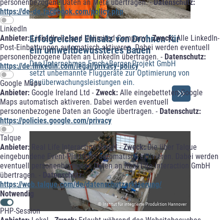
personenbezogene Daten an Meta übertragen. -
Datenschutz:
https://de-de.facebook.com/policy.php
LinkedIn
Erfolgreicher Einsatz von Drohnen für
Anbieter:
LinkedIn Ireland Unlimited Company -
Zweck:
Alle LinkedIn-
Post-Einbettungen automatisch aktiveren. Dabei werden eventuell
ein umweltbewussteres Bauen
personenbezogene Daten an LinkedIn übertragen. -
Datenschutz:
Das Unternehmen Emch+Berger Projekt GmbH
https://de.linkedin.com/legal/privacy-policy
setzt unbemannte Fluggeräte zur Optimierung von
Bauüberwachungsleistungen ein.
Google Maps
Anbieter:
Google Ireland Ltd -
Zweck:
Alle eingebetteten Google
Maps automatisch aktiveren. Dabei werden eventuell
personenbezogene Daten an Google übertragen. -
Datenschutz:
https://policies.google.com/privacy
Talque
Anbieter:
Real Life Interaction GmbH -
Zweck:
Die über Talque
eingebundene Event-Plattform automatisch aktivieren. Dabei werden
eventuell personenbezogene Daten an Real Life Interaction GmbH
übertragen. -
Datenschutz:
https://web.talque.com/de/datenschutzerklaerung/
Notwendig
© Institut für integrierte Produktion Hannover
PHP-Session