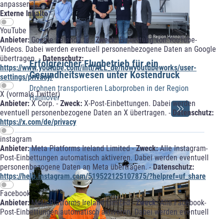
anpassen
Externe Inhalte
YouTube
© Region Hannover
Anbieter:
Google Ireland Ltd -
Zweck:
Einbettung von YouTube-
Videos. Dabei werden eventuell personenbezogene Daten an Google
übertragen. -
Datenschutz:
Erfolgreicher Flugbetrieb für ein
https://www.youtube.com/intl/ALL_de/howyoutubeworks/user-
Gesundheitswesen unter Kostendruck
settings/privacy/
Drohnen transportieren Laborproben in der Region
X (vormals Twitter)
Hannover
Anbieter:
X Corp. -
Zweck:
X-Post-Einbettungen. Dabei werden
eventuell personenbezogene Daten an X übertragen. -
Datenschutz:
https://x.com/de/privacy
instagram
Anbieter:
Meta Platforms Ireland Limited -
Zweck:
Alle Instagram-
Post-Einbettungen automatisch aktiveren. Dabei werden eventuell
personenbezogene Daten an Meta übertragen. -
Datenschutz:
https://help.instagram.com/519522125107875/?helpref=uf_share
Facebook
Anbieter:
Meta Platforms Ireland Limited -
Zweck:
Alle Facebook-
Post-Einbettungen automatisch aktiveren. Dabei werden eventuell