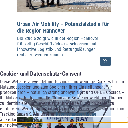
© AdobeStock_304035661_Zstock
Urban Air Mobility – Potenzialstudie für
die Region Hannover
Die Studie zeigt wie in der Region Hannover
frühzeitig Geschäftsfelder erschlossen und
innovative Logistik- und Rettungslösungen
realisiert werden können.
Cookie- und Datenschutz-Consent
Diese Website verwendet nur technisch notwendige Cookies für Ihre
Nutzungssession und zum Speichern Ihrer Einstellungen. Wir
protokollieren – natürlich streng anonymisiert und OHNE Cookies –
Ihr Nutzerverhalten, um die für unsere Besucher wichtigen Themen
zu identifizieren und eventuell auftretende Funktionsfehler zu
entdecken. Weitere Informationen und die Widerspruchsoption zum
Tracking finden Sie in unserer
Datenschutzerklärung
.
alle erlauben
nur notwendige