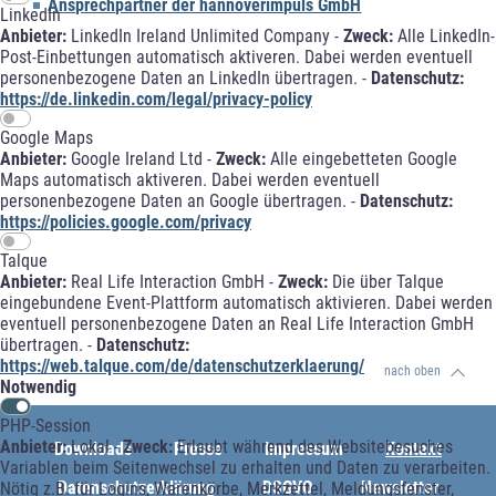
Ansprechpartner der hannoverimpuls GmbH
LinkedIn
Anbieter:
LinkedIn Ireland Unlimited Company -
Zweck:
Alle LinkedIn-
Post-Einbettungen automatisch aktiveren. Dabei werden eventuell
personenbezogene Daten an LinkedIn übertragen. -
Datenschutz:
https://de.linkedin.com/legal/privacy-policy
Google Maps
Anbieter:
Google Ireland Ltd -
Zweck:
Alle eingebetteten Google
Maps automatisch aktiveren. Dabei werden eventuell
personenbezogene Daten an Google übertragen. -
Datenschutz:
https://policies.google.com/privacy
Talque
Anbieter:
Real Life Interaction GmbH -
Zweck:
Die über Talque
eingebundene Event-Plattform automatisch aktivieren. Dabei werden
eventuell personenbezogene Daten an Real Life Interaction GmbH
übertragen. -
Datenschutz:
https://web.talque.com/de/datenschutzerklaerung/
nach oben
Notwendig
PHP-Session
Anbieter:
Lokal -
Zweck:
Erlaubt während des Websitebesuches
Downloads
Presse
Impressum
Kontakt
Variablen beim Seitenwechsel zu erhalten und Daten zu verarbeiten.
Datenschutzerklärung
DSGVO
Newsletter
Nötig z.B. für Logins, Warenkörbe, Merkzettel, Meldungsfenster,