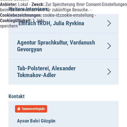
Anbieter:
Lokal -
Zweck:
Zur Speicherung Ihrer Consent-Einstellungen
Weitere Interviews:
beim Seitenwechsel und für zukünftige Besuche. -
Cookiebezeichnungen:
cookie-id;cookie-einstellung -
Cookiegültigkeit:
1 Jahr
Einfach fROH, Julia Ryvkina
speichern
Agentur Sprachkultur, Vardanush
Gevorgyan
Tab-Polsterei, Alexander
Tokmakov-Adler
Kontakt
hannoverimpuls
Aysun Balci Gözgün