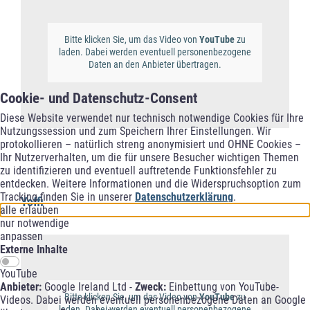
Bitte klicken Sie, um das Video von
YouTube
zu
laden. Dabei werden eventuell personenbezogene
Daten an den Anbieter übertragen.
Cookie- und Datenschutz-Consent
Diese Website verwendet nur technisch notwendige Cookies für Ihre
Nutzungssession und zum Speichern Ihrer Einstellungen. Wir
protokollieren – natürlich streng anonymisiert und OHNE Cookies –
Ihr Nutzerverhalten, um die für unsere Besucher wichtigen Themen
zu identifizieren und eventuell auftretende Funktionsfehler zu
entdecken. Weitere Informationen und die Widerspruchsoption zum
Tracking finden Sie in unserer
Datenschutzerklärung
.
Yoffi
alle erlauben
nur notwendige
anpassen
Externe Inhalte
YouTube
Anbieter:
Google Ireland Ltd -
Zweck:
Einbettung von YouTube-
Bitte klicken Sie, um das Video von
YouTube
zu
Videos. Dabei werden eventuell personenbezogene Daten an Google
laden. Dabei werden eventuell personenbezogene