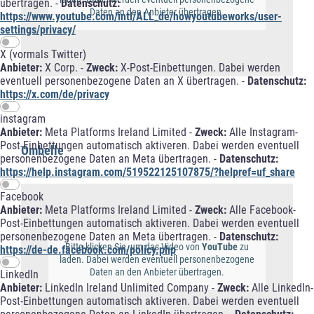
übertragen. -
Datenschutz:
Daten an den Anbieter übertragen.
https://www.youtube.com/intl/ALL_de/howyoutubeworks/user-
settings/privacy/
X (vormals Twitter)
Anbieter:
X Corp. -
Zweck:
X-Post-Einbettungen. Dabei werden
eventuell personenbezogene Daten an X übertragen. -
Datenschutz:
https://x.com/de/privacy
instagram
Anbieter:
Meta Platforms Ireland Limited -
Zweck:
Alle Instagram-
Post-Einbettungen automatisch aktiveren. Dabei werden eventuell
Ombelle
personenbezogene Daten an Meta übertragen. -
Datenschutz:
https://help.instagram.com/519522125107875/?helpref=uf_share
Facebook
Anbieter:
Meta Platforms Ireland Limited -
Zweck:
Alle Facebook-
Post-Einbettungen automatisch aktiveren. Dabei werden eventuell
personenbezogene Daten an Meta übertragen. -
Datenschutz:
Bitte klicken Sie, um das Video von
YouTube
zu
https://de-de.facebook.com/policy.php
laden. Dabei werden eventuell personenbezogene
Daten an den Anbieter übertragen.
LinkedIn
Anbieter:
LinkedIn Ireland Unlimited Company -
Zweck:
Alle LinkedIn-
Post-Einbettungen automatisch aktiveren. Dabei werden eventuell