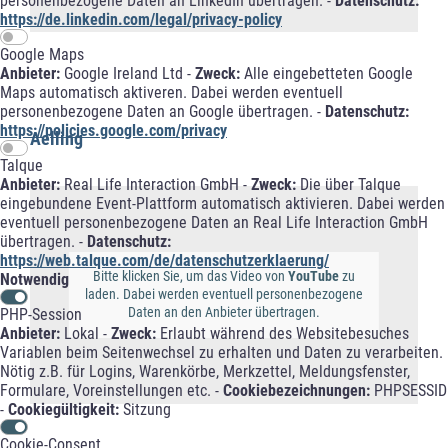
personenbezogene Daten an LinkedIn übertragen. -
Datenschutz:
https://de.linkedin.com/legal/privacy-policy
Google Maps
Anbieter:
Google Ireland Ltd -
Zweck:
Alle eingebetteten Google
Maps automatisch aktiveren. Dabei werden eventuell
personenbezogene Daten an Google übertragen. -
Datenschutz:
https://policies.google.com/privacy
Aelling
Talque
Anbieter:
Real Life Interaction GmbH -
Zweck:
Die über Talque
eingebundene Event-Plattform automatisch aktivieren. Dabei werden
eventuell personenbezogene Daten an Real Life Interaction GmbH
übertragen. -
Datenschutz:
https://web.talque.com/de/datenschutzerklaerung/
Bitte klicken Sie, um das Video von
YouTube
zu
Notwendig
laden. Dabei werden eventuell personenbezogene
Daten an den Anbieter übertragen.
PHP-Session
Anbieter:
Lokal -
Zweck:
Erlaubt während des Websitebesuches
Variablen beim Seitenwechsel zu erhalten und Daten zu verarbeiten.
Nötig z.B. für Logins, Warenkörbe, Merkzettel, Meldungsfenster,
Formulare, Voreinstellungen etc. -
Cookiebezeichnungen:
PHPSESSID
-
Cookiegültigkeit:
Sitzung
Cookie-Consent