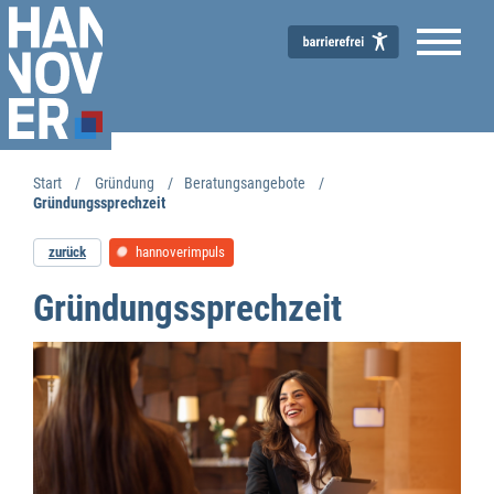
Start
Gründung
Beratungsangebote
Gründungssprechzeit
zurück
hannoverimpuls
Wirtschaftsförderung
Gründungssprechzeit