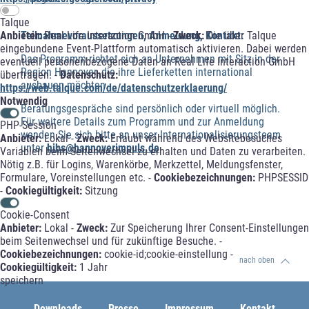
Talque
Teilnahmevoraussetzungen, Anmeldung, Kontakt:
Anbieter:
Real Life Interaction GmbH -
Zweck:
Die über Talque
eingebundene Event-Plattform automatisch aktivieren. Dabei werden
Das Programm richtet sich an Unternehmen mit Sitz in der
eventuell personenbezogene Daten an Real Life Interaction GmbH
Region Hannover, die ihre Lieferketten international
übertragen. -
Datenschutz:
ausbauen möchten.
https://web.talque.com/de/datenschutzerklaerung/
Notwendig
Beratungsgespräche sind persönlich oder virtuell möglich.
Für weitere Details zum Programm und zur Anmeldung
PHP-Session
wenden Sie sich bitte an unser Internationalisierungsteam
Anbieter:
Lokal -
Zweck:
Erlaubt während des Websitebesuches
unter
hibs@hannoverimpuls.de
Variablen beim Seitenwechsel zu erhalten und Daten zu verarbeiten.
Nötig z.B. für Logins, Warenkörbe, Merkzettel, Meldungsfenster,
Formulare, Voreinstellungen etc. -
Cookiebezeichnungen:
PHPSESSID
-
Cookiegültigkeit:
Sitzung
Cookie-Consent
Anbieter:
Lokal -
Zweck:
Zur Speicherung Ihrer Consent-Einstellungen
beim Seitenwechsel und für zukünftige Besuche. -
Cookiebezeichnungen:
cookie-id;cookie-einstellung -
nach oben
Cookiegültigkeit:
1 Jahr
speichern
Downloads
Presse
Impressum
Kontakt