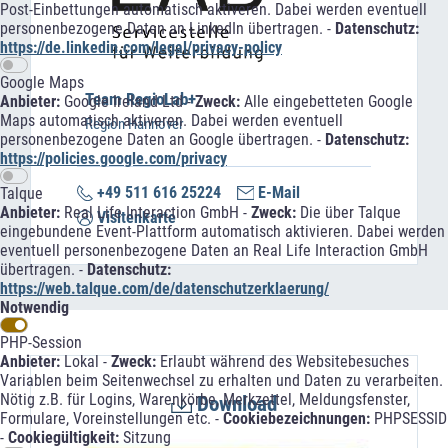
Post-Einbettungen automatisch aktiveren. Dabei werden eventuell
personenbezogene Daten an LinkedIn übertragen. -
Datenschutz:
https://de.linkedin.com/legal/privacy-policy
Google Maps
Team RegioLab+
Anbieter:
Google Ireland Ltd -
Zweck:
Alle eingebetteten Google
Maps automatisch aktiveren. Dabei werden eventuell
Region Hannover
personenbezogene Daten an Google übertragen. -
Datenschutz:
https://policies.google.com/privacy
+49 511 616 25224
E-Mail
Talque
Anbieter:
Real Life Interaction GmbH -
Zweck:
Die über Talque
Visitenkarte
eingebundene Event-Plattform automatisch aktivieren. Dabei werden
eventuell personenbezogene Daten an Real Life Interaction GmbH
übertragen. -
Datenschutz:
https://web.talque.com/de/datenschutzerklaerung/
Notwendig
PHP-Session
Anbieter:
Lokal -
Zweck:
Erlaubt während des Websitebesuches
Variablen beim Seitenwechsel zu erhalten und Daten zu verarbeiten.
Nötig z.B. für Logins, Warenkörbe, Merkzettel, Meldungsfenster,
Download
Formulare, Voreinstellungen etc. -
Cookiebezeichnungen:
PHPSESSID
-
Cookiegültigkeit:
Sitzung