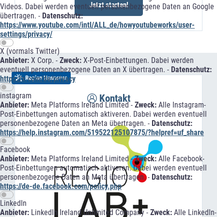
Jetzt starten!
Videos. Dabei werden eventuell personenbezogene Daten an Google
übertragen. -
Datenschutz:
https://www.youtube.com/intl/ALL_de/howyoutubeworks/user-
settings/privacy/
X (vormals Twitter)
Anbieter:
X Corp. -
Zweck:
X-Post-Einbettungen. Dabei werden
eventuell personenbezogene Daten an X übertragen. -
Datenschutz:
Region Hannover
https://x.com/de/privacy
instagram
Kontakt
Anbieter:
Meta Platforms Ireland Limited -
Zweck:
Alle Instagram-
Post-Einbettungen automatisch aktiveren. Dabei werden eventuell
personenbezogene Daten an Meta übertragen. -
Datenschutz:
https://help.instagram.com/519522125107875/?helpref=uf_share
Facebook
Anbieter:
Meta Platforms Ireland Limited -
Zweck:
Alle Facebook-
Post-Einbettungen automatisch aktiveren. Dabei werden eventuell
personenbezogene Daten an Meta übertragen. -
Datenschutz:
https://de-de.facebook.com/policy.php
LinkedIn
Anbieter:
LinkedIn Ireland Unlimited Company -
Zweck:
Alle LinkedIn-