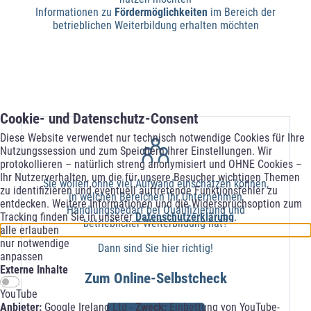
Informationen zu
Fördermöglichkeiten
im Bereich der
betrieblichen Weiterbildung erhalten möchten
Cookie- und Datenschutz-Consent
Diese Website verwendet nur technisch notwendige Cookies für Ihre
Nutzungssession und zum Speichern Ihrer Einstellungen. Wir
protokollieren – natürlich streng anonymisiert und OHNE Cookies –
Ihr Nutzerverhalten, um die für unsere Besucher wichtigen Themen
Sie wollen ohne viel Aufwand einschätzen können,
zu identifizieren und eventuell auftretende Funktionsfehler zu
in welchen Bereichen Ihr Unternehmen
entdecken. Weitere Informationen und die Widerspruchsoption zum
Handlungsbedarf bei Qualifizierung und
Tracking finden Sie in unserer
Datenschutzerklärung
.
betrieblicher Weiterbildung hat?
alle erlauben
nur notwendige
Dann sind Sie hier richtig!
anpassen
Externe Inhalte
Zum Online-Selbstcheck
YouTube
Anbieter:
Google Ireland Ltd -
Zweck:
Einbettung von YouTube-