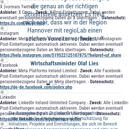
die genau an der richtigen
X (vormals Twitter)
Anbieter:
X Corp. -
Zweck:
X-Post-Einbettungen. Dabei werden
Schnittstelle ansetzen. Es freut
eventuell personenbezogene Daten an X übertragen. -
Datenschutz:
mich sehr, dass wir in der Region
https://x.com/de/privacy
Hannover mit regioLab einen
instagram
«
solchen Vorreiter vorfinden.
Anbieter:
Meta Platforms Ireland Limited -
Zweck:
Alle Instagram-
Post-Einbettungen automatisch aktiveren. Dabei werden eventuell
personenbezogene Daten an Meta übertragen. -
Datenschutz:
https://help.instagram.com/519522125107875/?helpref=uf_share
Wirtschaftsminister Olaf Lies
Facebook
Anbieter:
Meta Platforms Ireland Limited -
Zweck:
Alle Facebook-
Post-Einbettungen automatisch aktiveren. Dabei werden eventuell
personenbezogene Daten an Meta übertragen. -
Datenschutz:
https://de-de.facebook.com/policy.php
LinkedIn
Anbieter:
LinkedIn Ireland Unlimited Company -
Zweck:
Alle LinkedIn-
Post-Einbettungen automatisch aktiveren. Dabei werden eventuell
Die Auszeichnung als Digitaler Ort Niedersachsen
personenbezogene Daten an LinkedIn übertragen. -
Datenschutz:
unterstreicht die Anerkennung und Wertschätzung für
https://de.linkedin.com/legal/privacy-policy
Initiativen, Projekte und Einrichtungen, die sich im Bereich