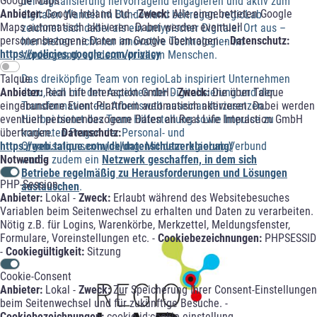
Google Maps
der Digitalisierung hervorragend engagieren und aktiv zum
Anbieter:
Google Ireland Ltd -
Zweck:
Alle eingebetteten Google
digitalen Wandel im Bundesland beitragen. regioLab
Maps automatisch aktiveren. Dabei werden eventuell
zeichnet sich dabei als ein untypischer Digitaler Ort aus –
personenbezogene Daten an Google übertragen. -
Datenschutz:
hier stehen nicht nur innovative Technologien im
https://policies.google.com/privacy
Vordergrund, sondern vor allem Menschen.
Das dreiköpfige Team von regioLab inspiriert Unternehmen
Talque
dazu, sich mit den Aspekten der Digitalisierung und der
Anbieter:
Real Life Interaction GmbH -
Zweck:
Die über Talque
Transformation der Arbeitswelt auseinanderzusetzen.
eingebundene Event-Plattform automatisch aktivieren. Dabei werden
Hierbei bietet das Team Hilfestellung sowie Impulse zu
eventuell personenbezogene Daten an Real Life Interaction GmbH
konkreten Fragen der Personal- und
übertragen. -
Datenschutz:
Organisationsentwicklung. Mit dem regioLab-Verbund
https://web.talque.com/de/datenschutzerklaerung/
wurde zudem ein
Netzwerk geschaffen, in dem sich
Notwendig
Betriebe regelmäßig zu Herausforderungen und Lösungen
PHP-Session
austauschen
.
Anbieter:
Lokal -
Zweck:
Erlaubt während des Websitebesuches
Variablen beim Seitenwechsel zu erhalten und Daten zu verarbeiten.
Nötig z.B. für Logins, Warenkörbe, Merkzettel, Meldungsfenster,
Formulare, Voreinstellungen etc. -
Cookiebezeichnungen:
PHPSESSID
-
Cookiegültigkeit:
Sitzung
Cookie-Consent
Anbieter:
Lokal -
Zweck:
Zur Speicherung Ihrer Consent-Einstellungen
beim Seitenwechsel und für zukünftige Besuche. -
Cookiebezeichnungen:
cookie-id;cookie-einstellung -