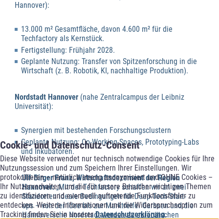
Hannover):
13.000 m² Gesamtfläche, davon 4.600 m² für die
Techfactory als Kernstück.
Fertigstellung: Frühjahr 2028.
Geplante Nutzung: Transfer von Spitzenforschung in die
Wirtschaft (z. B. Robotik, KI, nachhaltige Produktion).
Nordstadt Hannover
(nahe Zentralcampus der Leibniz
Universität):
Synergien mit bestehenden Forschungsclustern
Geplante Nutzung: Co-Working-Spaces, Prototyping-Labs
Cookie- und Datenschutz-Consent
und Inkubatoren.
Diese Website verwendet nur technisch notwendige Cookies für Ihre
Nutzungssession und zum Speichern Ihrer Einstellungen. Wir
protokollieren – natürlich streng anonymisiert und OHNE Cookies –
Ulf-Birger Franz, Wirtschaftsdezernent der Region
Ihr Nutzerverhalten, um die für unsere Besucher wichtigen Themen
Hannover:
„Mit der Techfactory schaffen wir an zwei
zu identifizieren und eventuell auftretende Funktionsfehler zu
Standorten ideale Bedingungen für Deep-Tech-Start-
entdecken. Weitere Informationen und die Widerspruchsoption zum
ups – von der Idee bis zur Marktreife. Garbsen und die
Tracking finden Sie in unserer
Datenschutzerklärung
.
Hannoversche Nordstadt werden zu europäischen