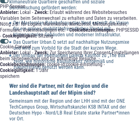
klimaneutrale Quartiere geschaffen und soziale
PHP-Session
Durchmischung gefördert werden:
Anbieter:
Lokal -
Zweck:
Erlaubt während des Websitebesuches
Variablen beim Seitenwechsel zu erhalten und Daten zu verarbeiten.
Der Masterplan Bahnhofsquartier Nord entwirft die Vision
Nötig z.B. für Logins, Warenkörbe, Merkzettel, Meldungsfenster,
für ein grünes, mobilitätsfreundliches Viertel mit
Formulare, Voreinstellungen etc. -
Cookiebezeichnungen:
PHPSESSID
klimaneutralen Gebäuden und moderner Infrastruktur.
-
Cookiegültigkeit:
Sitzung
Das Quartier Urban.Q setzt auf nachhaltige Nutzungsmixe
Cookie-Consent
und wird zum Vorbild für die Stadt der kurzen Wege.
Anbieter:
Lokal -
Zweck:
Zur Speicherung Ihrer Consent-Einstellungen
Der Umbau der ehemaligen Galeria Kaufhof zu „The Box“
beim Seitenwechsel und für zukünftige Besuche. -
zeigt, wie historische Bausubstanz zeitgemäß und
Cookiebezeichnungen:
cookie-id;cookie-einstellung -
zukunftsfähig genutzt werden kann.
Cookiegültigkeit:
1 Jahr
speichern
Wer sind die Partner, mit der Region und die
Landeshauptstadt auf der Mipim sind?
Gemeinsam mit der Region und der LHH sind mit der ONE
TechCampus Group, Wirtschaftskanzlei KSB INTAX und der
Deutschen Hypo - Nord/LB Real Estate starke Partner*innen
vor Ort.