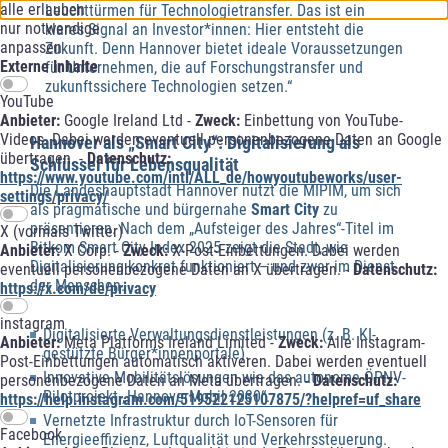
alle erlauben
Leuchttürmen für Technologietransfer. Das ist ein
nur notwendige
klares Signal an Investor*innen: Hier entsteht die
anpassen
Zukunft. Denn Hannover bietet ideale Voraussetzungen
Externe Inhalte
für Unternehmen, die auf Forschungstransfer und
zukunftssichere Technologien setzen.“
YouTube
Anbieter:
Google Ireland Ltd -
Zweck:
Einbettung von YouTube-
Videos. Dabei werden eventuell personenbezogene Daten an Google
Hannover als „Smart City“: Digitalisierung als
übertragen. -
Datenschutz:
Schlüssel für Lebensqualität
https://www.youtube.com/intl/ALL_de/howyoutubeworks/user-
Die Landeshauptstadt Hannover
nutzt die MIPIM, um sich
settings/privacy/
als pragmatische und bürgernahe
Smart City
zu
präsentieren. Nach dem „Aufsteiger des Jahres“-Titel im
X (vormals Twitter)
Bitkom Smart City Index 2025 zeigt die Stadt, wie
Anbieter:
X Corp. -
Zweck:
X-Post-Einbettungen. Dabei werden
Digitalisierung konkret funktioniert – und zwar im Dienst
eventuell personenbezogene Daten an X übertragen. -
Datenschutz:
der Menschen.
https://x.com/de/privacy
instagram
Digitalisierte Verwaltungsdienstleistungen (z. B. KI-
Anbieter:
Meta Platforms Ireland Limited -
Zweck:
Alle Instagram-
gestützte Bürger*innenportale).
Post-Einbettungen automatisch aktiveren. Dabei werden eventuell
Innovative Mobilitätslösungen wie das autonome ÖPNV-
personenbezogene Daten an Meta übertragen. -
Datenschutz:
Pilotprojekt „HannoverMobil 2030“.
https://help.instagram.com/519522125107875/?helpref=uf_share
Vernetzte Infrastruktur durch IoT-Sensoren für
Facebook
Energieeffizienz, Luftqualität und Verkehrssteuerung.