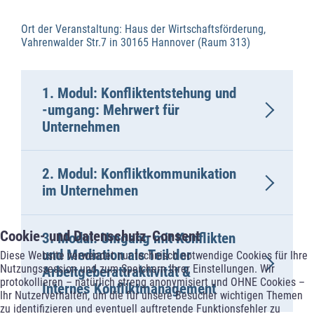
Ort der Veranstaltung: Haus der Wirtschaftsförderung,
Vahrenwalder Str.7 in 30165 Hannover (Raum 313)
1. Modul: Konfliktentstehung und
-umgang: Mehrwert für
Unternehmen
2. Modul: Konfliktkommunikation
im Unternehmen
Cookie- und Datenschutz-Consent
3. Modul: Umgang mit Konflikten
und Mediation als Teil der
Diese Website verwendet nur technisch notwendige Cookies für Ihre
Nutzungssession und zum Speichern Ihrer Einstellungen. Wir
Arbeitgeberattraktivität &
protokollieren – natürlich streng anonymisiert und OHNE Cookies –
Internes Konfliktmanagement
Ihr Nutzerverhalten, um die für unsere Besucher wichtigen Themen
zu identifizieren und eventuell auftretende Funktionsfehler zu