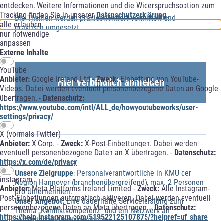
entdecken. Weitere Informationen und die Widerspruchsoption zum
Tracking finden Sie in unserer
Datenschutzerklärung
.
Die Themen werden praxisorientiert vermittelt und
alle erlauben
praktisch umgesetzt.
nur notwendige
anpassen
Externe Inhalte
YouTube
Anbieter:
Google Ireland Ltd -
Zweck:
Einbettung von YouTube-
Hier verbindlich anmelden
Videos. Dabei werden eventuell personenbezogene Daten an Google
übertragen. -
Datenschutz:
https://www.youtube.com/intl/ALL_de/howyoutubeworks/user-
settings/privacy/
X (vormals Twitter)
Anbieter:
X Corp. -
Zweck:
X-Post-Einbettungen. Dabei werden
eventuell personenbezogene Daten an X übertragen. -
Datenschutz:
https://x.com/de/privacy
Unsere Zielgruppe:
Personalverantwortliche in KMU der
instagram
Region Hannover (branchenübergreifend), max. 2 Personen
Anbieter:
Meta Platforms Ireland Limited -
Zweck:
Alle Instagram-
pro Unternehmen.
Post-Einbettungen automatisch aktiveren. Dabei werden eventuell
Unser Angebot:
Eine dauerhafte Serviceleistung zum
personenbezogene Daten an Meta übertragen. -
Datenschutz:
Thema „Konfliktkompetenz“ und ein Netzwerk an
https://help.instagram.com/519522125107875/?helpref=uf_share
zertifizierten Mediator*innen.