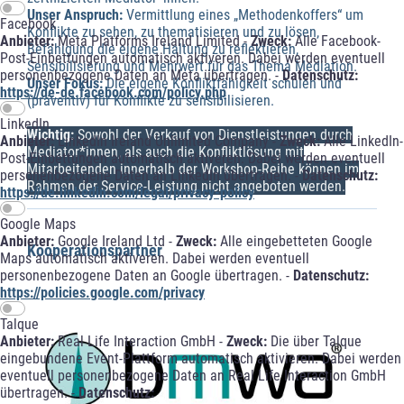
Unser Anspruch:
Vermittlung eines „Methodenkoffers“ um
Facebook
Konflikte zu sehen, zu thematisieren und zu lösen,
Anbieter:
Meta Platforms Ireland Limited -
Zweck:
Alle Facebook-
Befähigung die eigene Haltung zu reflektieren,
Post-Einbettungen automatisch aktiveren. Dabei werden eventuell
Sensibilisierung und Mehrwert für das Thema Mediation.
personenbezogene Daten an Meta übertragen. -
Datenschutz:
Unser Fokus:
Die eigene Konfliktfähigkeit schulen und
https://de-de.facebook.com/policy.php
(präventiv) für Konflikte zu sensibilisieren.
LinkedIn
Wichtig:
Sowohl der Verkauf von Dienstleistungen durch
Anbieter:
LinkedIn Ireland Unlimited Company -
Zweck:
Alle LinkedIn-
Mediator*innen, als auch die Konfliktlösung mit
Post-Einbettungen automatisch aktiveren. Dabei werden eventuell
Mitarbeitenden innerhalb der Workshop-Reihe können im
personenbezogene Daten an LinkedIn übertragen. -
Datenschutz:
Rahmen der Service-Leistung nicht angeboten werden.
https://de.linkedin.com/legal/privacy-policy
Google Maps
Anbieter:
Google Ireland Ltd -
Zweck:
Alle eingebetteten Google
Kooperationspartner
Maps automatisch aktiveren. Dabei werden eventuell
personenbezogene Daten an Google übertragen. -
Datenschutz:
https://policies.google.com/privacy
Talque
Anbieter:
Real Life Interaction GmbH -
Zweck:
Die über Talque
eingebundene Event-Plattform automatisch aktivieren. Dabei werden
eventuell personenbezogene Daten an Real Life Interaction GmbH
übertragen. -
Datenschutz: