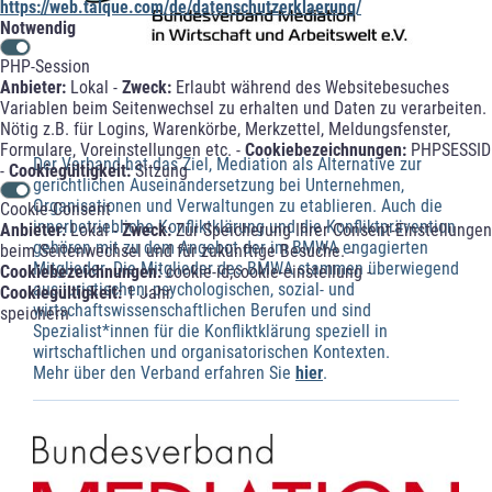
https://web.talque.com/de/datenschutzerklaerung/
Notwendig
PHP-Session
Anbieter:
Lokal -
Zweck:
Erlaubt während des Websitebesuches
Variablen beim Seitenwechsel zu erhalten und Daten zu verarbeiten.
Nötig z.B. für Logins, Warenkörbe, Merkzettel, Meldungsfenster,
Formulare, Voreinstellungen etc. -
Cookiebezeichnungen:
PHPSESSID
Der Verband hat das Ziel, Mediation als Alternative zur
-
Cookiegültigkeit:
Sitzung
gerichtlichen Auseinandersetzung bei Unternehmen,
Organisationen und Verwaltungen zu etablieren. Auch die
Cookie-Consent
innerbetriebliche Konfliktklärung und die Konfliktprävention
Anbieter:
Lokal -
Zweck:
Zur Speicherung Ihrer Consent-Einstellungen
gehören mit zu dem Angebot der im BMWA engagierten
beim Seitenwechsel und für zukünftige Besuche. -
Mitglieder. Die Mitglieder des BMWA stammen überwiegend
Cookiebezeichnungen:
cookie-id;cookie-einstellung -
aus juristischen, psychologischen, sozial- und
Cookiegültigkeit:
1 Jahr
wirtschaftswissenschaftlichen Berufen und sind
speichern
Spezialist*innen für die Konfliktklärung speziell in
wirtschaftlichen und organisatorischen Kontexten.
Mehr über den Verband erfahren Sie
hier
.