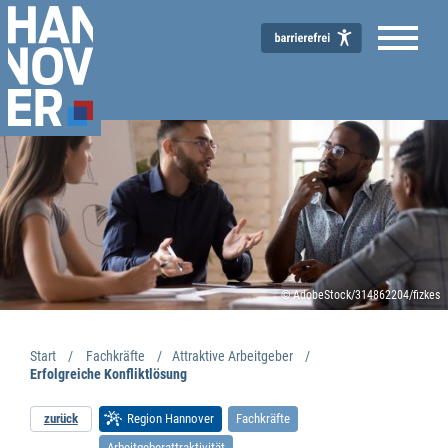
© AdobeStock/314862204/fizkes
Start
Fachkräfte
Attraktive Arbeitgeber
Erfolgreiche Konfliktlösung
zurück
Region Hannover
Fachkräfte
Arbeitgeberattraktivität