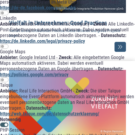
personenbezogene Daten an Meta übertragen. -
Datenschutz:
https://de-de.facebook.com/policy.php
© IPH – Institut für Integrierte Produktion Hannover gGmb
LinkedIn
Vielfalt in Unternehmen: Good Practices
Anbieter:
LinkedIn Ireland Unlimited Company -
Zweck:
Alle LinkedIn-
Post-Einbettungen automatisch aktiveren. Dabei werden eventuell
Vielfalt ist ein fortlaufender Prozess. Kleine Aktionen und große Projekte
personenbezogene Daten an LinkedIn übertragen. -
Datenschutz:
tragen …
https://de.linkedin.com/legal/privacy-policy
Google Maps
Anbieter:
Google Ireland Ltd -
Zweck:
Alle eingebetteten Google
Maps automatisch aktiveren. Dabei werden eventuell
personenbezogene Daten an Google übertragen. -
Datenschutz:
https://policies.google.com/privacy
Talque
Anbieter:
Real Life Interaction GmbH -
Zweck:
Die über Talque
eingebundene Event-Plattform automatisch aktivieren. Dabei werden
eventuell personenbezogene Daten an Real Life Interaction GmbH
übertragen. -
Datenschutz:
https://web.talque.com/de/datenschutzerklaerung/
Notwendig
PHP-Session
© Region Hannover