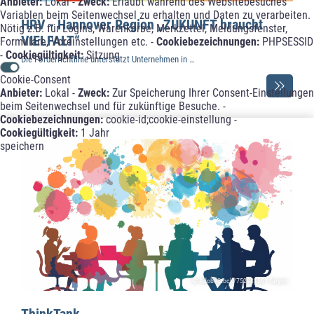
Anbieter:
Lokal -
Zweck:
Erlaubt während des Websitebesuches
Variablen beim Seitenwechsel zu erhalten und Daten zu verarbeiten.
HRV - Hannover Region „ZUKUNFT braucht
Nötig z.B. für Logins, Warenkörbe, Merkzettel, Meldungsfenster,
VIELFALT“
Formulare, Voreinstellungen etc. -
Cookiebezeichnungen:
PHPSESSID
-
Cookiegültigkeit:
Sitzung
Die Förderrichtlinie unterstützt Unternehmen in …
Cookie-Consent
Anbieter:
Lokal -
Zweck:
Zur Speicherung Ihrer Consent-Einstellungen
beim Seitenwechsel und für zukünftige Besuche. -
Cookiebezeichnungen:
cookie-id;cookie-einstellung -
Cookiegültigkeit:
1 Jahr
speichern
© AdobeStock/752981561.furyon