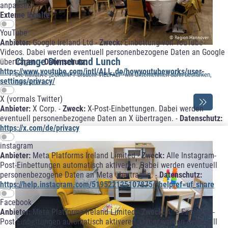
anpassen
Externe Inhalte
YouTube
© Region Hannover
Anbieter:
Google Ireland Ltd -
Zweck:
Einbettung von YouTube-
Videos. Dabei werden eventuell personenbezogene Daten an Google
Change Dinner und Lunch
übertragen. -
Datenschutz:
https://www.youtube.com/intl/ALL_de/howyoutubeworks/user-
Die Initiative „ZUKUNFT braucht VIELFALT“ will Unternehmen darin bestärken,
settings/privacy/
Diversität in …
X (vormals Twitter)
Anbieter:
X Corp. -
Zweck:
X-Post-Einbettungen. Dabei werden
eventuell personenbezogene Daten an X übertragen. -
Datenschutz:
https://x.com/de/privacy
instagram
Anbieter:
Meta Platforms Ireland Limited -
Zweck:
Alle Instagram-
Post-Einbettungen automatisch aktiveren. Dabei werden eventuell
personenbezogene Daten an Meta übertragen. -
Datenschutz:
https://help.instagram.com/519522125107875/?helpref=uf_share
Facebook
Anbieter:
Meta Platforms Ireland Limited -
Zweck:
Alle Facebook-
Post-Einbettungen automatisch aktiveren. Dabei werden eventuell