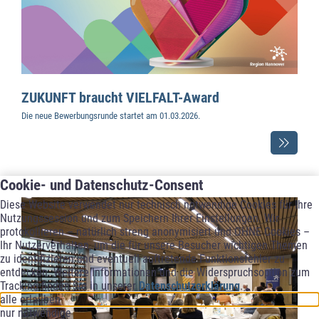
ZUKUNFT braucht VIELFALT-Award
Die neue Bewerbungsrunde startet am 01.03.2026.
Cookie- und Datenschutz-Consent
Diese Website verwendet nur technisch notwendige Cookies für Ihre
Nutzungssession und zum Speichern Ihrer Einstellungen. Wir
protokollieren – natürlich streng anonymisiert und OHNE Cookies –
Ihr Nutzerverhalten, um die für unsere Besucher wichtigen Themen
zu identifizieren und eventuell auftretende Funktionsfehler zu
entdecken. Weitere Informationen und die Widerspruchsoption zum
Tracking finden Sie in unserer
Datenschutzerklärung
.
alle erlauben
nur notwendige