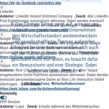
https://de-de.facebook.com/policy.php
LinkedIn
Anbieter:
LinkedIn Ireland Unlimited Company -
Zweck:
Alle LinkedIn-
»
Post-Einbettungen automatisch aktiveren. Dabei werden eventuell
Das Change Dinner zeigt auf, was wir uns
personenbezogene Daten an LinkedIn übertragen. -
Datenschutz:
wünschen: gemeinsam mit Unternehmen
https://de.linkedin.com/legal/privacy-policy
den Wirtschaftsstandort weiterentwickeln
Google Maps
und gesellschaftliche Themen aufgreifen.
Anbieter:
Google Ireland Ltd -
Zweck:
Alle eingebetteten Google
Erfolgreiche Unternehmen stellen sich auch
Maps automatisch aktiveren. Dabei werden eventuell
personenbezogene Daten an Google übertragen. -
Datenschutz:
auf der Führungsebene divers auf. Und das
https://policies.google.com/privacy
geschieht nicht von allein, es braucht dafür
ein Bewusstsein und eine Strategie. Dabei
Talque
«
Anbieter:
Real Life Interaction GmbH -
Zweck:
Die über Talque
wollen wir unterstützen.
eingebundene Event-Plattform automatisch aktivieren. Dabei werden
eventuell personenbezogene Daten an Real Life Interaction GmbH
Ulf-Birger Franz, Wirtschaftsdezernent
übertragen. -
Datenschutz:
https://web.talque.com/de/datenschutzerklaerung/
Notwendig
PHP-Session
Anbieter:
Lokal -
Zweck:
Erlaubt während des Websitebesuches