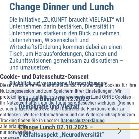
Change Dinner und Lunch
Die Initiative „ZUKUNFT braucht VIELFALT“ will
Unternehmen darin bestärken, Diversität in
Unternehmen stärker in den Blick zu nehmen.
Unternehmen, Wissenschaft und
Wirtschaftsförderung kommen dabei an einen
Tisch, um Herausforderungen, Chancen und
Zukunftsvisionen gemeinsam zu diskutieren –
und umzusetzen.
Cookie- und Datenschutz-Consent
Rückblick auf vergangene Veranstaltungen:
Diese Website verwendet nur technisch notwendige Cookies für Ihre
Nutzungssession und zum Speichern Ihrer Einstellungen. Wir
protokollieren – natürlich streng anonymisiert und OHNE Cookies –
Change Dinner 08.12.2025 –
Ihr Nutzerverhalten, um die für unsere Besucher wichtigen Themen
Demokratie und Vielfalt
zu identifizieren und eventuell auftretende Funktionsfehler zu
entdecken. Weitere Informationen und die Widerspruchsoption zum
Tracking finden Sie in unserer
Datenschutzerklärung
.
Change Lunch 02.10.2025 –
alle erlauben
nur notwendige
Vielfaltsaspekt „Neurodiversität“
anpassen