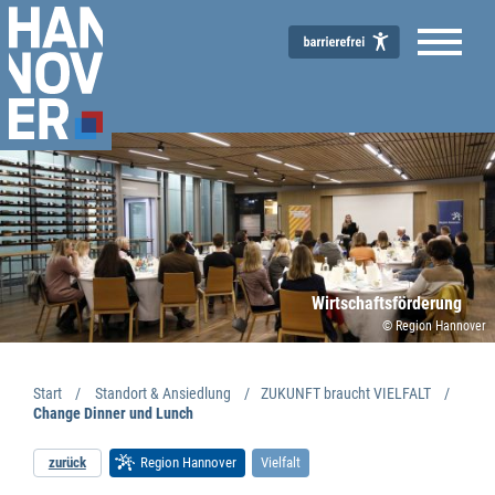
Wirtschaftsförderung
© Region Hannover
Start
Standort & Ansiedlung
ZUKUNFT braucht VIELFALT
Change Dinner und Lunch
zurück
Region Hannover
Vielfalt