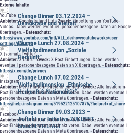
Externe Inhalte
Change Dinner 03.12.2024 –
YouTube
Anbieter:
Google Ireland Ltd -
Zweck:
Einbettung von YouTube-
Demokratie und Vielfalt
Videos. Dabei werden eventuell personenbezogene Daten an Google
übertragen. -
Datenschutz:
https://www.youtube.com/intl/ALL_de/howyoutubeworks/user-
Change Lunch 27.08.2024 –
settings/privacy/
Vielfaltsdimension „Soziale
X (vormals Twitter)
Herkunft“
Anbieter:
X Corp. -
Zweck:
X-Post-Einbettungen. Dabei werden
eventuell personenbezogene Daten an X übertragen. -
Datenschutz:
https://x.com/de/privacy
Change Lunch 07.02.2024 –
instagram
Vielfaltsdimension „Ethnische
Anbieter:
Meta Platforms Ireland Limited -
Zweck:
Alle Instagram-
Herkunft & Nationalität“
Post-Einbettungen automatisch aktiveren. Dabei werden eventuell
personenbezogene Daten an Meta übertragen. -
Datenschutz:
https://help.instagram.com/519522125107875/?helpref=uf_share
Change Dinner 09.03.2023 –
Facebook
Auftakt zur Initiative ZUKUNFT
Anbieter:
Meta Platforms Ireland Limited -
Zweck:
Alle Facebook-
braucht VIELFALT
Post-Einbettungen automatisch aktiveren. Dabei werden eventuell
personenbezogene Daten an Meta übertragen. -
Datenschutz: