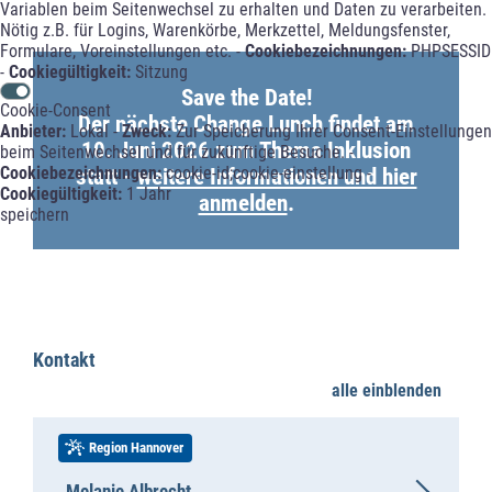
Variablen beim Seitenwechsel zu erhalten und Daten zu verarbeiten.
Nötig z.B. für Logins, Warenkörbe, Merkzettel, Meldungsfenster,
Formulare, Voreinstellungen etc. -
Cookiebezeichnungen:
PHPSESSID
-
Cookiegültigkeit:
Sitzung
Save the Date!
Cookie-Consent
Der nächste Change Lunch findet am
Anbieter:
Lokal -
Zweck:
Zur Speicherung Ihrer Consent-Einstellungen
10. Juni 2026 zum Thema Inklusion
beim Seitenwechsel und für zukünftige Besuche. -
Cookiebezeichnungen:
cookie-id;cookie-einstellung -
statt -
weitere Informationen und hier
Cookiegültigkeit:
1 Jahr
anmelden
.
speichern
Kontakt
alle einblenden
Region Hannover
Melanie Albrecht