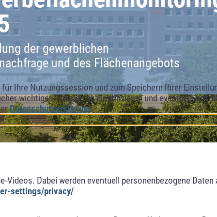
5
lung der gewerblichen
nachfrage und des Flächenangebots
ür Ihre Nutzungssession und zum Speichern Ihrer Einstellung
cher wichtigen Themen zu identifizieren und eventuell auftr
rer
Datenschutzerklärung
.
e-Videos. Dabei werden eventuell personenbezogene Daten 
r-settings/privacy/