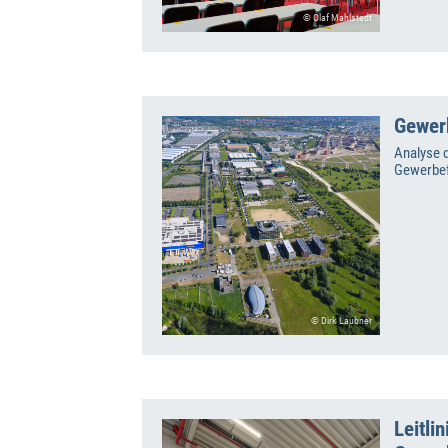
© Olaf Mahlstedt
Gewer
Analyse 
Gewerbef
© Dirk Laubner
Leitli