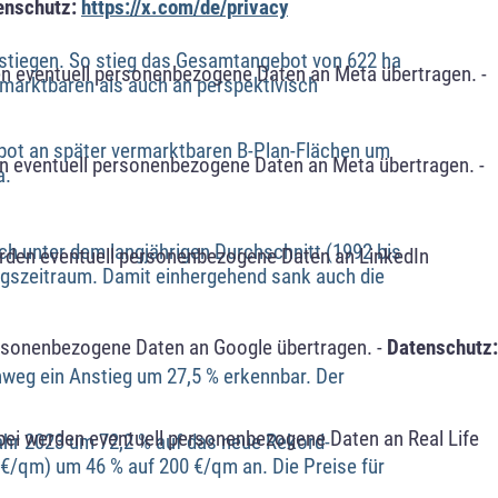
enschutz:
https://x.com/de/privacy
estiegen. So stieg das Gesamtangebot von 622 ha
n eventuell personenbezogene Daten an Meta übertragen. -
rmarktbaren als auch an perspektivisch
ebot an später vermarktbaren B-Plan-Flächen um
n eventuell personenbezogene Daten an Meta übertragen. -
a.
ch unter dem langjährigen Durchschnitt (1992 bis
erden eventuell personenbezogene Daten an LinkedIn
ngszeitraum. Damit einhergehend sank auch die
ersonenbezogene Daten an Google übertragen. -
Datenschutz:
inweg ein Anstieg um 27,5 % erkennbar. Der
bei werden eventuell personenbezogene Daten an Real Life
ahr 2023 um 72,2 % auf das neue Rekord-
 €/qm) um 46 % auf 200 €/qm an. Die Preise für