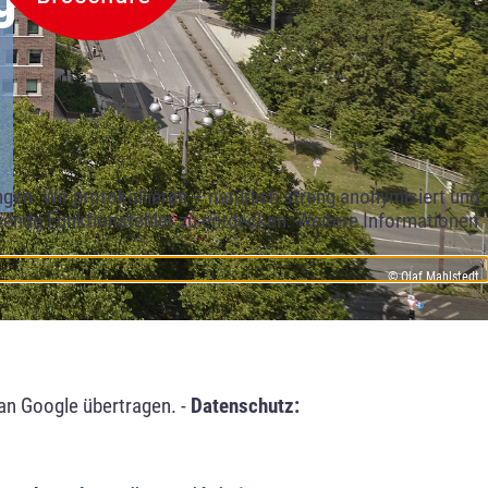
en. Wir protokollieren – natürlich streng anonymisiert und
etende Funktionsfehler zu entdecken. Weitere Informationen
© Olaf Mahlstedt
an Google übertragen. -
Datenschutz: