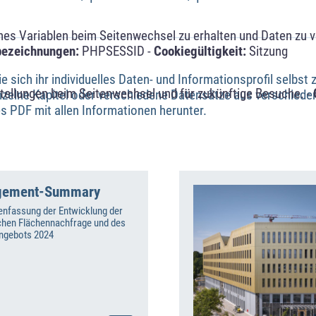
s Variablen beim Seitenwechsel zu erhalten und Daten zu ver
bezeichnungen:
PHPSESSID -
Cookiegültigkeit:
Sitzung
sich ihr individuelles Daten- und Informationsprofil selbst
tellungen beim Seitenwechsel und für zukünftige Besuche. -
nzelne Kapitel oder verschiedene Datensätze aus verschie
s PDF mit allen Informationen herunter.
gement-Summary
fassung der Entwicklung der
chen Flächennachfrage und des
ngebots 2024