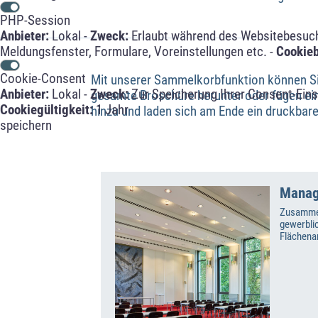
PHP-Session
Anbieter:
Lokal -
Zweck:
Erlaubt während des Websitebesuche
Meldungsfenster, Formulare, Voreinstellungen etc. -
Cookie
Cookie-Consent
Mit unserer Sammelkorbfunktion können Sie 
Anbieter:
Lokal -
Zweck:
Zur Speicherung Ihrer Consent-Eins
gesamte Broschüre herunter oder fügen ei
Cookiegültigkeit:
1 Jahr
hinzu und laden sich am Ende ein druckbare
speichern
Mana
Zusammen
gewerbli
Flächena