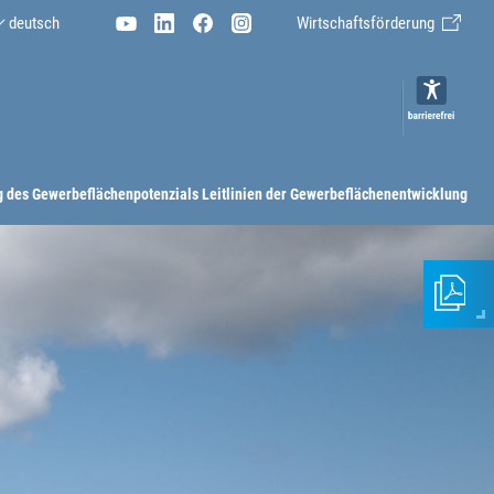
deutsch
Wirtschaftsförderung
 ­des Gewerbeflächenpotenzials­
Leitlinien ­der Gewerbeflächenentwicklung­
In
s
Diese
Informa
hinzufü
Fügen
Sie
Seiten
Ihrem