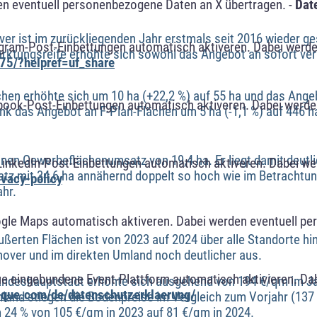
n eventuell personenbezogene Daten an X übertragen. -
Dat
r ist im zurückliegenden Jahr erstmals seit 2016 wieder g
agram-Post-Einbettungen automatisch aktiveren. Dabei werde
arktungsreife erhöhte sich sowohl das Angebot an sofort ve
75/?helpref=uf_share
hen erhöhte sich um 10 ha (+22,2 %) auf 55 ha und das Ang
book-Post-Einbettungen automatisch aktiveren. Dabei werde
nk das Angebot an F-Plan-Flächen um 5 ha (-1,1 %) auf 446 h
nen Gewerbeflächenumsatz von 19,4 ha. Er liegt damit deutli
LinkedIn-Post-Einbettungen automatisch aktiveren. Dabei w
atz mit 34,6 ha annähernd doppelt so hoch wie im Betrachtu
ivacy-policy
ahr.
ogle Maps automatisch aktiveren. Dabei werden eventuell p
ußerten Flächen ist von 2023 auf 2024 über alle Standorte h
nover und im direkten Umland noch deutlicher aus.
ue eingebundene Event-Plattform automatisch aktivieren. Da
Landeshauptstadt erhöhte sich ausgehend von 194 €/qm im J
alque.com/de/datenschutzerklaerung/
land stiegen die Bodenpreise im Vergleich zum Vorjahr (137
24 % von 105 €/qm in 2023 auf 81 €/qm in 2024.