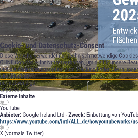
202
Entwick
Flächen
Cookie- und Datenschutz-Consent
Diese Website verwendet nur technisch notwendige Cookies f
OHNE Cookies – Ihr Nutzerverhalten, um die für unsere Besu
und die Widerspruchsoption zum Tracking finden Sie in unse
alle erlauben
nur notwendige
anpassen
Externe Inhalte
YouTube
Anbieter:
Google Ireland Ltd -
Zweck:
Einbettung von YouTub
https://www.youtube.com/intl/ALL_de/howyoutubeworks/use
X (vormals Twitter)