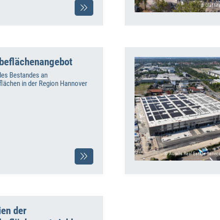
© Olaf Ma
beflächenangebot
des Bestandes an
lächen in der Region Hannover
© Aurelis Real Estate Servi
nien der