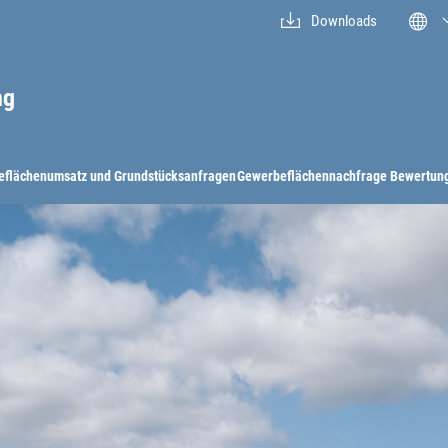
Downloads
ng
flächenumsatz ­und Grundstücksanfragen­
Gewerbe­flächennachfrage­
Bewertung