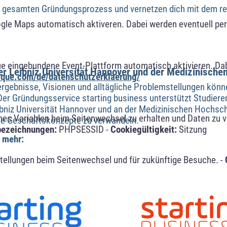
en gesamten Gründungsprozess und vernetzen dich mit dem re
ogle Maps automatisch aktiveren. Dabei werden eventuell p
ue eingebundene Event-Plattform automatisch aktivieren. Da
r Leibniz Universität Hannover und der Medizinisch
alque.com/de/datenschutzerklaerung/
rgebnisse, Visionen und alltägliche Problemstellungen könne
 Der Gründungsservice starting business unterstützt Studier
ibniz Universität Hannover und an der Medizinischen Hochsc
s Variablen beim Seitenwechsel zu erhalten und Daten zu ver
hige Geschäftskonzepte zu verwandeln.
bezeichnungen:
PHPSESSID -
Cookiegültigkeit:
Sitzung
u mehr:
tellungen beim Seitenwechsel und für zukünftige Besuche. -