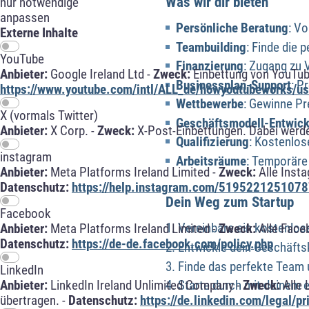
Was wir dir bieten
nur notwendige
anpassen
Persönliche Beratung
: Vo
Externe Inhalte
Teambuilding
: Finde die
YouTube
Finanzierung
: Zugang zu 
Anbieter:
Google Ireland Ltd -
Zweck:
Einbettung von YouTub
Businessplan-Support
: P
https://www.youtube.com/intl/ALL_de/howyoutubeworks/use
Wettbewerbe
: Gewinne Pr
X (vormals Twitter)
Geschäftsmodell-Entwic
Anbieter:
X Corp. -
Zweck:
X-Post-Einbettungen. Dabei werde
Qualifizierung
: Kostenlo
instagram
Arbeitsräume
: Temporäre
Anbieter:
Meta Platforms Ireland Limited -
Zweck:
Alle Inst
Datenschutz:
https://help.instagram.com/5195221251078
Dein Weg zum Startup
Facebook
Vereinbare ein kostenlos
Anbieter:
Meta Platforms Ireland Limited -
Zweck:
Alle Face
Datenschutz:
https://de-de.facebook.com/policy.php
Entwickle dein Geschäfts
Finde das perfekte Team 
LinkedIn
Anbieter:
LinkedIn Ireland Unlimited Company -
Zweck:
Alle 
Starte durch mit deinem
übertragen. -
Datenschutz:
https://de.linkedin.com/legal/pr