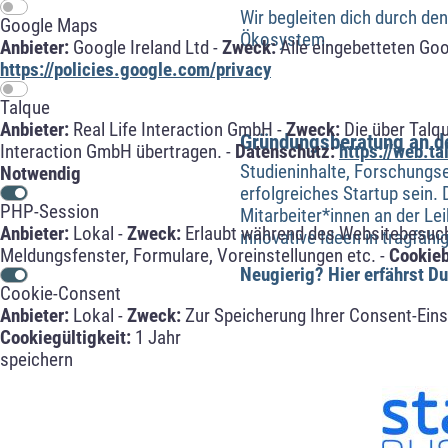
Wir begleiten dich durch d
Google Maps
Ökosystem.
Anbieter:
Google Ireland Ltd -
Zweck:
Alle eingebetteten Go
https://policies.google.com/privacy
Talque
Anbieter:
Real Life Interaction GmbH -
Zweck:
Die über Talq
Gründungsberatung an de
Interaction GmbH übertragen. -
Datenschutz:
https://web.t
Studieninhalte, Forschungse
Notwendig
erfolgreiches Startup sein.
PHP-Session
Mitarbeiter*innen an der Le
Anbieter:
Lokal -
Zweck:
Erlaubt während des Websitebesuche
innovative Ideen in tragfä
Meldungsfenster, Formulare, Voreinstellungen etc. -
Cookie
Neugierig? Hier erfährst D
Cookie-Consent
Anbieter:
Lokal -
Zweck:
Zur Speicherung Ihrer Consent-Eins
Cookiegültigkeit:
1 Jahr
speichern