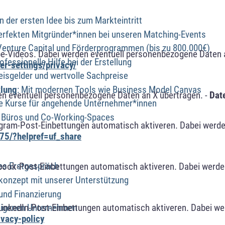
n der ersten Idee bis zum Markteintritt
 perfekten Mitgründer*innen bei unseren Matching-Events
Venture Capital und Förderprogrammen (bis zu 800.000€)
e-Videos. Dabei werden eventuell personenbezogene Daten 
rofessionelle Hilfe bei der Erstellung
r-settings/privacy/
eisgelder und wertvolle Sachpreise
klung
: Mit modernen Tools wie Business Model Canvas
n eventuell personenbezogene Daten an X übertragen. -
Dat
se Kurse für angehende Unternehmer*innen
 Büros und Co-Working-Spaces
agram-Post-Einbettungen automatisch aktiveren. Dabei werde
75/?helpref=uf_share
es Erstgespräch
book-Post-Einbettungen automatisch aktiveren. Dabei werde
konzept mit unserer Unterstützung
und Finanzierung
LinkedIn-Post-Einbettungen automatisch aktiveren. Dabei w
 eigenen Unternehmen
ivacy-policy