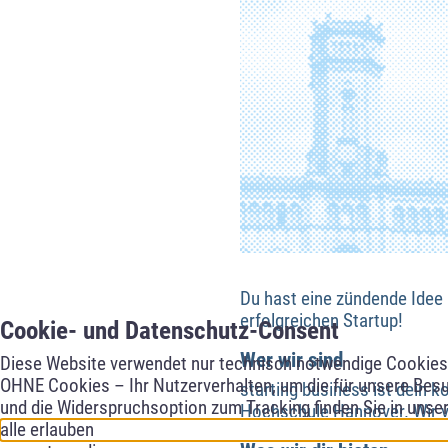
Du hast eine zündende Idee
erfolgreichen Startup!
Cookie- und Datenschutz-Consent
Wer wir sind
Diese Website verwendet nur technisch notwendige Cookies f
OHNE Cookies – Ihr Nutzerverhalten, um die für unsere Besu
starting business ist dein 
und die Widerspruchsoption zum Tracking finden Sie in unse
Hochschule Hannover. Wir v
alle erlauben