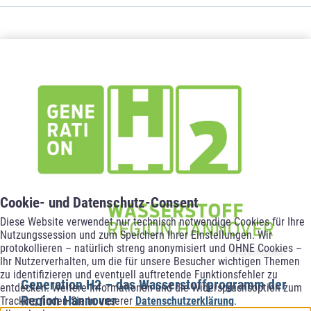
Cookie- und Datenschutz-Consent
Diese Website verwendet nur technisch notwendige Cookies für Ihre
Nutzungssession und zum Speichern Ihrer Einstellungen. Wir
protokollieren – natürlich streng anonymisiert und OHNE Cookies –
© Region Hannover
Ihr Nutzerverhalten, um die für unsere Besucher wichtigen Themen
zu identifizieren und eventuell auftretende Funktionsfehler zu
Generation H2 – das Wasserstoffprogramm der
entdecken. Weitere Informationen und die Widerspruchsoption zum
Region Hannover
Tracking finden Sie in unserer
Datenschutzerklärung
.