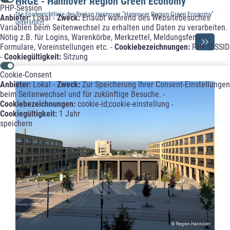
HRGE - Hannover Region Green Economy
PHP-Session
Die Förderrichtlinie der Region Hannover "Hannover Region Green Economy"
Anbieter:
Lokal -
Zweck:
Erlaubt während des Websitebesuches
unterstützt …
Variablen beim Seitenwechsel zu erhalten und Daten zu verarbeiten.
Nötig z.B. für Logins, Warenkörbe, Merkzettel, Meldungsfenster,
Formulare, Voreinstellungen etc. -
Cookiebezeichnungen:
PHPSESSID
-
Cookiegültigkeit:
Sitzung
Cookie-Consent
Anbieter:
Lokal -
Zweck:
Zur Speicherung Ihrer Consent-Einstellungen
beim Seitenwechsel und für zukünftige Besuche. -
Cookiebezeichnungen:
cookie-id;cookie-einstellung -
Cookiegültigkeit:
1 Jahr
speichern
© Region Hannover