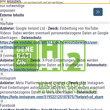
alle erlauben
Klimaschutz ist existenziell und ein wichtiger …
nur notwendige
anpassen
Externe Inhalte
YouTube
Anbieter:
Google Ireland Ltd -
Zweck:
Einbettung von YouTube-
Videos. Dabei werden eventuell personenbezogene Daten an Google
übertragen. -
Datenschutz:
https://www.youtube.com/intl/ALL_de/howyoutubeworks/user-
settings/privacy/
X (vormals Twitter)
Anbieter:
X Corp. -
Zweck:
X-Post-Einbettungen. Dabei werden
eventuell personenbezogene Daten an X übertragen. -
Datenschutz:
https://x.com/de/privacy
instagram
Anbieter:
Meta Platforms Ireland Limited -
Zweck:
Alle Instagram-
Post-Einbettungen automatisch aktiveren. Dabei werden eventuell
personenbezogene Daten an Meta übertragen. -
Datenschutz:
https://help.instagram.com/519522125107875/?helpref=uf_share
© Region Hannover
Facebook