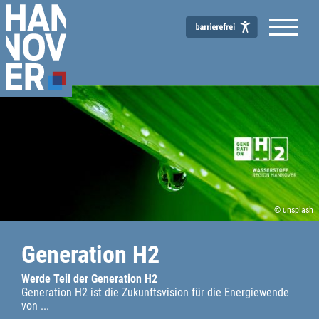
© unsplash
Generation H2
Werde Teil der Generation H
2
Generation H2 ist die Zukunftsvision für die Energiewende
von ...