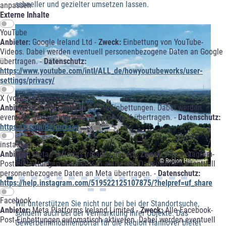
schneller und gezielter umsetzen lassen.
anpassen
Externe Inhalte
YouTube
Anbieter:
Google Ireland Ltd -
Zweck:
Einbettung von YouTube-
Videos. Dabei werden eventuell personenbezogene Daten an Google
übertragen. -
Datenschutz:
https://www.youtube.com/intl/ALL_de/howyoutubeworks/user-
settings/privacy/
X (vormals Twitter)
Anbieter:
X Corp. -
Zweck:
X-Post-Einbettungen. Dabei werden
eventuell personenbezogene Daten an X übertragen. -
Datenschutz:
https://x.com/de/privacy
instagram
Anbieter:
Meta Platforms Ireland Limited -
Zweck:
Alle Instagram-
© Region Hannover
Post-Einbettungen automatisch aktiveren. Dabei werden eventuell
personenbezogene Daten an Meta übertragen. -
Datenschutz:
https://help.instagram.com/519522125107875/?helpref=uf_share
Facebook
Wir unterstützen Sie nicht nur bei bei der Standortsuche,
Anbieter:
Meta Platforms Ireland Limited -
Zweck:
Alle Facebook-
sondern auch bei der Vermarktung Ihrer Objekte. Das
Post-Einbettungen automatisch aktiveren. Dabei werden eventuell
Gewerbeimmobilienportal für die Region Hannover bietet