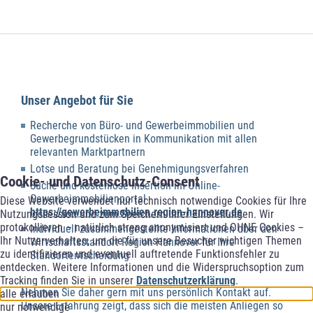
Unser Angebot für Sie
Recherche von Büro- und Gewerbeimmobilien und
Gewerbegrundstücken in Kommunikation mit allen
relevanten Marktpartnern
Lotse und Beratung bei
Genehmigungsverfahren
Cookie- und Datenschutz-Consent
Suche und kostenlose Insertion im Online-
Gewerbeimmobilienportal
Diese Website verwendet nur technisch notwendige Cookies für Ihre
https://gewerbeimmobilien.region-hannover.de
Nutzungssession und zum Speichern Ihrer Einstellungen. Wir
protokollieren – natürlich streng anonymisiert und OHNE Cookies –
Individuell zusammengestellte Informationen über den
Ihr Nutzerverhalten, um die für unsere Besucher wichtigen Themen
Wirtschaftsstandort Region Hannover für Ihre
zu identifizieren und eventuell auftretende Funktionsfehler zu
Standortentscheidung
entdecken. Weitere Informationen und die Widerspruchsoption zum
Tracking finden Sie in unserer
Datenschutzerklärung
.
Nehmen Sie daher gern mit uns persönlich Kontakt auf.
alle erlauben
Unsere Erfahrung zeigt, dass sich die meisten Anliegen so
nur notwendige