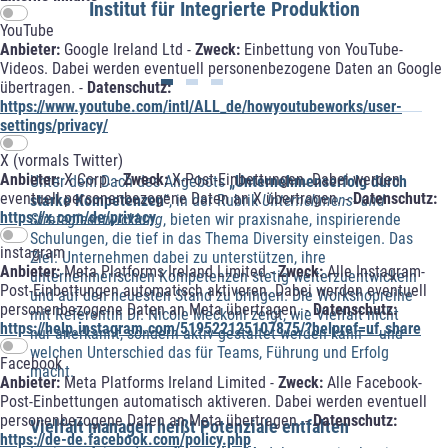
Institut für Integrierte Produktion
YouTube
Anbieter:
Google Ireland Ltd -
Zweck:
Einbettung von YouTube-
Videos. Dabei werden eventuell personenbezogene Daten an Google
übertragen. -
Datenschutz:
https://www.youtube.com/intl/ALL_de/howyoutubeworks/user-
settings/privacy/
X (vormals Twitter)
Anbieter:
X Corp. -
Zweck:
X-Post-Einbettungen. Dabei werden
Unter dem Dach des Angebots
„Unternehmenserfolg durch
eventuell personenbezogene Daten an X übertragen. -
Datenschutz:
starke Kompetenzen“
, in der Rubrik
Unternehmens- und
https://x.com/de/privacy
Strategieentwicklung
, bieten wir praxisnahe, inspirierende
Schulungen, die tief in das Thema Diversity einsteigen. Das
instagram
Ziel: Unternehmen dabei zu unterstützen, ihre
Anbieter:
Meta Platforms Ireland Limited -
Zweck:
Alle Instagram-
unternehmerischen Kompetenzen stetig weiterzuentwickeln
Post-Einbettungen automatisch aktiveren. Dabei werden eventuell
und auf den neuesten Stand zu bringen. Die Workshopreihe
personenbezogene Daten an Meta übertragen. -
Datenschutz:
mit Referentin Dr. Nicole Meckoni zeigt, wie Vielfalt nicht
https://help.instagram.com/519522125107875/?helpref=uf_share
nur anerkannt, sondern aktiv gestaltet werden kann – und
welchen Unterschied das für Teams, Führung und Erfolg
Facebook
macht.
Anbieter:
Meta Platforms Ireland Limited -
Zweck:
Alle Facebook-
Post-Einbettungen automatisch aktiveren. Dabei werden eventuell
personenbezogene Daten an Meta übertragen. -
Datenschutz:
Vielfalt managen heißt Potenziale entfalten
https://de-de.facebook.com/policy.php