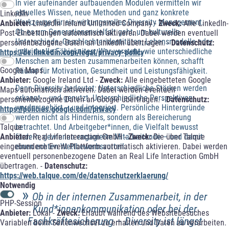
In vier aufeinander aufbauenden Modulen vermitteln wir
aktuelles Wissen, neue Methoden und ganz konkrete
LinkedIn
Werkzeuge für ein wirkungsvolles Diversity Management.
Anbieter:
LinkedIn Ireland Unlimited Company -
Zweck:
Alle LinkedIn-
Ob es um Generationenvielfalt geht, um kulturelle
Post-Einbettungen automatisch aktiveren. Dabei werden eventuell
Unterschiede, Geschlechteridentitäten, Lebensmodelle oder
personenbezogene Daten an LinkedIn übertragen. -
Datenschutz:
individuelle Fähigkeiten: Wer versteht, wie unterschiedliche
https://de.linkedin.com/legal/privacy-policy
Menschen am besten zusammenarbeiten können, schafft
Google Maps
Räume für Motivation, Gesundheit und Leistungsfähigkeit.
Anbieter:
Google Ireland Ltd -
Zweck:
Alle eingebetteten Google
Denn Diversity bedeutet: Unterschiedliche Stärken werden
Maps automatisch aktiveren. Dabei werden eventuell
erkannt – und genutzt. Unterschiedliche Perspektiven
personenbezogene Daten an Google übertragen. -
Datenschutz:
werden gehört – und integriert. Persönliche Hintergründe
https://policies.google.com/privacy
werden nicht als Hindernis, sondern als Bereicherung
Talque
betrachtet. Und Arbeitgeber*innen, die Vielfalt bewusst
Anbieter:
Real Life Interaction GmbH -
Zweck:
Die über Talque
fördern, gewinnen engagierte Mitarbeitende – und damit
eingebundene Event-Plattform automatisch aktivieren. Dabei werden
einen echten Wettbewerbsvorteil.
eventuell personenbezogene Daten an Real Life Interaction GmbH
übertragen. -
Datenschutz:
https://web.talque.com/de/datenschutzerklaerung/
Notwendig
»
Ob in der internen Zusammenarbeit, in der
PHP-Session
Kund*innenkommunikation oder bei der
Anbieter:
Lokal -
Zweck:
Erlaubt während des Websitebesuches
Fachkräftesicherung – Diversity ist längst
Variablen beim Seitenwechsel zu erhalten und Daten zu verarbeiten.