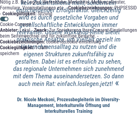
Nötig z.B. für Logins, Warenkörbe, Merkzettel, Meldungsfenster,
kein Zukunftsthema mehr, sondern ein
Formulare, Voreinstellungen etc. -
Cookiebezeichnungen:
PHPSESSID
entscheidender Erfolgsfaktor. Gleichzeitig
-
Cookiegültigkeit:
Sitzung
wird es durch gesetzliche Vorgaben und
gesellschaftliche Entwicklungen immer
Cookie-Consent
Anbieter:
Lokal -
Zweck:
Zur Speicherung Ihrer Consent-Einstellungen
relevanter. Unsere Workshop-Reihe bietet
beim Seitenwechsel und für zukünftige Besuche. -
praktische Ansätze, um Vielfalt gezielt im
Cookiebezeichnungen:
cookie-id;cookie-einstellung -
Unternehmensalltag zu nutzen und die
Cookiegültigkeit:
1 Jahr
speichern
eigenen Strukturen zukunftsfähig zu
gestalten. Dabei ist es erfreulich zu sehen,
das regionale Unternehmen sich zunehmend
mit dem Thema auseinandersetzen. So dann
«
auch mein Rat: einfach.loslegen.jetzt!
Dr. Nicole Meckoni, Prozessbegleiterin im Diversity-
Management, Interkulturelle Öffnung und
Interkulturelles Training