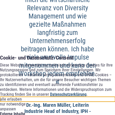
Relevanz von Diversity
Management und wie
gezielte Maßnahmen
langfristig zum
Unternehmenserfolg
beitragen können. Ich habe
viele wertvolle Impulse
Cookie- und Datenschutz-Consent
mitgenommen und kann den
Diese Website verwendet nur technisch notwendige Cookies für Ihre
Nutzungssession und zum Speichern Ihrer Einstellungen. Wir
Workshop jedem empfehlen.
protokollieren – natürlich streng anonymisiert und OHNE Cookies –
«
Ihr Nutzerverhalten, um die für unsere Besucher wichtigen Themen
zu identifizieren und eventuell auftretende Funktionsfehler zu
entdecken. Weitere Informationen und die Widerspruchsoption zum
Tracking finden Sie in unserer
Datenschutzerklärung
.
alle erlauben
nur notwendige
Dr.-Ing. Maren Müller, Leiterin
anpassen
Industrie Head of Industry, IPH -
Externe Inhalte