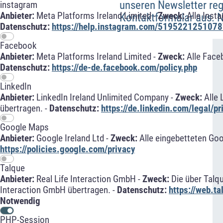
unseren Newsletter rege
instagram
Anbieter:
Meta Platforms Ireland Limited -
Zweck:
Alle Inst
Kontaktformular aus. Na
Datenschutz:
https://help.instagram.com/5195221251078
Facebook
Anbieter:
Meta Platforms Ireland Limited -
Zweck:
Alle Face
Datenschutz:
https://de-de.facebook.com/policy.php
LinkedIn
Anbieter:
LinkedIn Ireland Unlimited Company -
Zweck:
Alle 
übertragen. -
Datenschutz:
https://de.linkedin.com/legal/pr
Google Maps
Anbieter:
Google Ireland Ltd -
Zweck:
Alle eingebetteten Go
https://policies.google.com/privacy
Talque
Anbieter:
Real Life Interaction GmbH -
Zweck:
Die über Talq
Interaction GmbH übertragen. -
Datenschutz:
https://web.t
Notwendig
PHP-Session