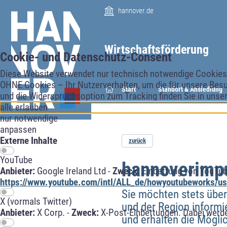
hannover.de
Wirtschaftsförderung
Cookie- und Datenschutz-Consent
Diese Website verwendet nur technisch notwendige Cookies f
OHNE Cookies – Ihr Nutzerverhalten, um die für unsere Besu
Start
Standort & Ansiedlung
und die Widerspruchsoption zum Tracking finden Sie in unse
alle erlauben
nur notwendige
anpassen
Externe Inhalte
zurück
YouTube
hannoverimpu
Anbieter:
Google Ireland Ltd -
Zweck:
Einbettung von YouTub
https://www.youtube.com/intl/ALL_de/howyoutubeworks/use
Sie möchten stets übe
X (vormals Twitter)
und der Region informi
Anbieter:
X Corp. -
Zweck:
X-Post-Einbettungen. Dabei werde
und erhalten die Mögli