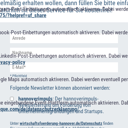
lmäßig erhalten wollen, dann füllen Sie bitte ein
agram-Post-Einbettungen automatisch aktiveren. Dabei werde
türlich ist dieser Service für Sie kostenfrei!
75/?helpref=uf_share
book-Post-Einbettungen automatisch aktiveren. Dabei werde
LinkedIn-Post-Einbettungen automatisch aktiveren. Dabei w
ivacy-policy
* Pflichtfeld
ogle Maps automatisch aktiveren. Dabei werden eventuell p
Folgende Newsletter können abonniert werden:
hannoverimpuls
: Der hannoverimpuls-
ue eingebundene Event-Plattform automatisch aktivieren. Da
Newsletterrund um Förderung von
alque.com/de/datenschutzerklaerung/
Unternehmensgründungen und Startups.
Unter
wirtschaftsfoerderung-hannover.de/Datenschutz
finden