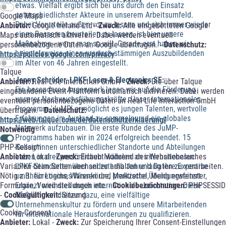
etwas. Vielfalt ergibt sich bei uns durch den Einsatz
unterschiedlichster Akteure in unserem Arbeitsumfeld.
Google Maps
Dabei Vorurteile außen vor zu lassen und sich immer wieder
Anbieter:
Google Ireland Ltd -
Zweck:
Alle eingebetteten Google
eines Besseren beurteilen zu lassen, ist hier unsere
Maps automatisch aktiveren. Dabei werden eventuell
Maßnahme - wenn man so will. Gerade erst haben wir
personenbezogene Daten an Google übertragen. -
Datenschutz:
beispielsweise einen russisch-stämmigen Auszubildenden
https://policies.google.com/privacy
im Alter von 46 Jahren eingestellt.
Talque
Jenny Schröder, LPKF Laser & Electronics SE:
Anbieter:
Real Life Interaction GmbH -
Zweck:
Die über Talque
Ein besonderes Augenmerk legen wir auf die Förderung
eingebundene Event-Plattform automatisch aktivieren. Dabei werden
unserer Nachwuchsführungskräfte. Unser internationales
eventuell personenbezogene Daten an Real Life Interaction GmbH
Programm 'JuMP' ermöglicht es jungen Talenten, wertvolle
übertragen. -
Datenschutz:
Erfahrungen im Ausland zu sammeln und ein globales
https://web.talque.com/de/datenschutzerklaerung/
Netzwerk aufzubauen. Die erste Runde des JuMP-
Notwendig
Programms haben wir in 2024 erfolgreich beendet. 15
Kolleg*innen unterschiedlicher Standorte und Abteilungen
PHP-Session
haben in drei persönlichen Modulen an internationalen
Anbieter:
Lokal -
Zweck:
Erlaubt während des Websitebesuches
LPKF-Standorten über anderthalb Jahre lang ihre Expertise
Variablen beim Seitenwechsel zu erhalten und Daten zu verarbeiten.
um theoretisches Wissen und praktische Übung erweitert.
Nötig z.B. für Logins, Warenkörbe, Merkzettel, Meldungsfenster,
Ergänzt wird dies durch internationale Jobrotation. Diese
Formulare, Voreinstellungen etc. -
Cookiebezeichnungen:
PHPSESSID
Maßnahmen dienen dazu, eine vielfältige
-
Cookiegültigkeit:
Sitzung
Unternehmenskultur zu fördern und unsere Mitarbeitenden
Cookie-Consent
für internationale Herausforderungen zu qualifizieren.
Anbieter:
Lokal -
Zweck:
Zur Speicherung Ihrer Consent-Einstellungen