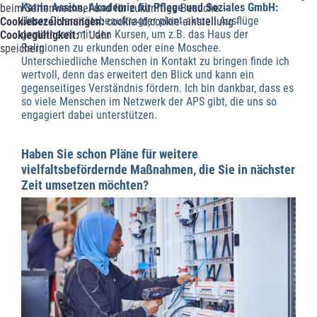
Katrin Assion, Akademie für Pflege und Soziales GmbH:
beim Seitenwechsel und für zukünftige Besuche. -
Unser Diversitätsbeauftragter plant aktuell Ausflüge
Cookiebezeichnungen:
cookie-id;cookie-einstellung -
gemeinsam mit den Kursen, um z.B. das Haus der
Cookiegültigkeit:
1 Jahr
Religionen zu erkunden oder eine Moschee.
speichern
Unterschiedliche Menschen in Kontakt zu bringen finde ich
wertvoll, denn das erweitert den Blick und kann ein
gegenseitiges Verständnis fördern. Ich bin dankbar, dass es
so viele Menschen im Netzwerk der APS gibt, die uns so
engagiert dabei unterstützen.
Haben Sie schon Pläne für weitere
vielfaltsbefördernde Maßnahmen, die Sie in nächster
Zeit umsetzen möchten?