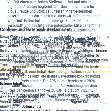
Vielfalt einen sehr hohen Stellenwert hat und uns im
täglichen Arbeiten begleitet. Der Gewinn hat intern für
große Freude und Stolz bei unseren Mitarbeiterinnen
gesorgt und uns darin bestärkt, dass wir auf dem richtigen
Weg sind. Extern hat er uns eine größere Sichtbarkeit
verschafft und das Interesse potenzieller Mitarbeiter*innen
Cookie- und Datenschutz-Consent
geweckt. Wir sind sehr dankbar für diese Auszeichnung.
Diese Website verwendet nur technisch notwendige Cookies für Ihre
Katrin Assion, Akademie für Pflege und Soziales GmbH:
Nutzungssession und zum Speichern Ihrer Einstellungen. Wir
Der Award steht sichtbar und ganz zentral mitten auf dem
protokollieren – natürlich streng anonymisiert und OHNE Cookies –
Flur in der Schule, wo wir ihn täglich alle sehen können.
Ihr Nutzerverhalten, um die für unsere Besucher wichtigen Themen
Auch die Auszubildenden. Mir ist wichtig, dass er nicht in
zu identifizieren und eventuell auftretende Funktionsfehler zu
einer Vitrine oder in einem Schrank weit weg vom
entdecken. Weitere Informationen und die Widerspruchsoption zum
Geschehen steht, sondern mittendrin. Und es ist auch ein
Tracking finden Sie in unserer
Datenschutzerklärung
.
ausgesprochen schöner Preis. Der Gewinn wirkt bis heute:
alle erlauben
Ich habe z.B. eine Initiativbewerbung erhalten, in der sich
nur notwendige
eine Person bewirbt, die in ihre Bewerbung konkret Bezug
anpassen
auf den Preis nimmt: „Die APS ist mir bereits seit 2024
Externe Inhalte
bekannt, insbesondere durch die Auszeichnung mit dem
Preis der Region Hannover ZUKUNFT braucht VIELFALT.“
YouTube
Andere Vereine und Initiativen sind auf uns zugekommen,
Anbieter:
Google Ireland Ltd -
Zweck:
Einbettung von YouTube-
wir haben uns weiter zu dem Thema vernetzt und Kontakte
Videos. Dabei werden eventuell personenbezogene Daten an Google
geknüpft.
übertragen. -
Datenschutz: