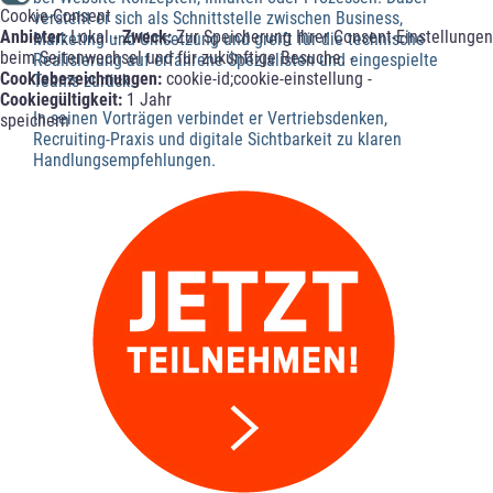
Cookie-Consent
versteht er sich als Schnittstelle zwischen Business,
Anbieter:
Lokal -
Zweck:
Zur Speicherung Ihrer Consent-Einstellungen
Marketing und Umsetzung und greift für die technische
beim Seitenwechsel und für zukünftige Besuche. -
Realisierung auf erfahrene Spezialisten und eingespielte
Cookiebezeichnungen:
cookie-id;cookie-einstellung -
Teams zurück.
Cookiegültigkeit:
1 Jahr
In seinen Vorträgen verbindet er Vertriebsdenken,
speichern
Recruiting-Praxis und digitale Sichtbarkeit zu klaren
Handlungsempfehlungen.