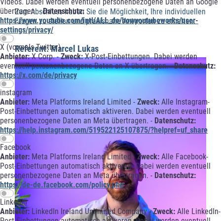
Videos. Dabei werden eventuell personenbezogene Daten an Google
übertragen. -
Datenschutz:
Zum Abschluss haben Sie die Möglichkeit, Ihre individuellen
https://www.youtube.com/intl/ALL_de/howyoutubeworks/user-
Fragen zu stellen und praxisnahe Antworten zu erhalten.
settings/privacy/
X (vormals Twitter)
Referent: Marcel Lukas
Anbieter:
X Corp. -
Zweck:
X-Post-Einbettungen. Dabei werden
eventuell personenbezogene Daten an X übertragen. -
Datenschutz:
https://x.com/de/privacy
instagram
Anbieter:
Meta Platforms Ireland Limited -
Zweck:
Alle Instagram-
Post-Einbettungen automatisch aktiveren. Dabei werden eventuell
personenbezogene Daten an Meta übertragen. -
Datenschutz:
https://help.instagram.com/519522125107875/?helpref=uf_share
Facebook
Anbieter:
Meta Platforms Ireland Limited -
Zweck:
Alle Facebook-
Post-Einbettungen automatisch aktiveren. Dabei werden eventuell
personenbezogene Daten an Meta übertragen. -
Datenschutz:
https://de-de.facebook.com/policy.php
LinkedIn
Anbieter:
LinkedIn Ireland Unlimited Company -
Zweck:
Alle LinkedIn-
Post-Einbettungen automatisch aktiveren. Dabei werden eventuell