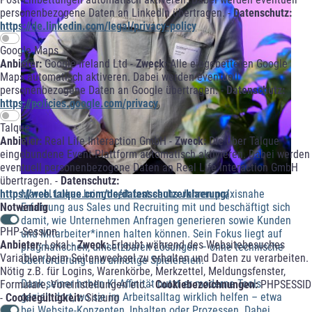
personenbezogene Daten an LinkedIn übertragen. -
Datenschutz:
https://de.linkedin.com/legal/privacy-policy
Google Maps
Anbieter:
Google Ireland Ltd -
Zweck:
Alle eingebetteten Google
Maps automatisch aktiveren. Dabei werden eventuell
personenbezogene Daten an Google übertragen. -
Datenschutz:
https://policies.google.com/privacy
Talque
Anbieter:
Real Life Interaction GmbH -
Zweck:
Die über Talque
eingebundene Event-Plattform automatisch aktivieren. Dabei werden
eventuell personenbezogene Daten an Real Life Interaction GmbH
übertragen. -
Datenschutz:
Marcel Lukas bringt seit fast sechs Jahren praxisnahe
https://web.talque.com/de/datenschutzerklaerung/
Erfahrung aus Sales und Recruiting mit und beschäftigt sich
Notwendig
damit, wie Unternehmen Anfragen generieren sowie Kunden
PHP-Session
und Mitarbeiter*innen halten können. Sein Fokus liegt auf
Anbieter:
Lokal -
Zweck:
Erlaubt während des Websitebesuches
pragmatischen, umsetzbaren Lösungen – ohne technische
Variablen beim Seitenwechsel zu erhalten und Daten zu verarbeiten.
Überforderung und unnötige Spielereien.
Nötig z.B. für Logins, Warenkörbe, Merkzettel, Meldungsfenster,
Dank seiner hohen KI-Affinität nutzt er moderne Tools
Formulare, Voreinstellungen etc. -
Cookiebezeichnungen:
PHPSESSID
gezielt dort, wo sie im Arbeitsalltag wirklich helfen – etwa
-
Cookiegültigkeit:
Sitzung
bei Website-Konzepten, Inhalten oder Prozessen. Dabei