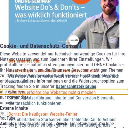
Cookie- und Datenschutz-Consent
Diese Website verwendet nur technisch notwendige Cookies für Ihre
Nutzungssession und zum Speichern Ihrer Einstellungen. Wir
Das erwartet Sie:
protokollieren – natürlich streng anonymisiert und OHNE Cookies –
Ihr Nutzerverhalten, um die für unsere Besucher wichtigen Themen
Die wichtigsten Grundlagen einer guten Website
zu identifizieren und eventuell auftretende Funktionsfehler zu
Was eine Website heute leisten muss – technisch, inhaltlich
entdecken. Weitere Informationen und die Widerspruchsoption zum
und visuell.
Tracking finden Sie in unserer
Datenschutzerklärung
.
alle erlauben
Do’s: Was erfolgreiche Websites richtig machen
nur notwendige
Struktur, Nutzerführung, Inhalte und Conversion-Elemente,
anpassen
die tatsächlich funktionieren.
Externe Inhalte
Don’ts: Die häufigsten Website-Fehler
YouTube
Von überladenen Startseiten über fehlende Call-to-Actions
Anbieter:
Google Ireland Ltd -
Zweck:
Einbettung von YouTube-
bis hin zu typischen Denkfehlern aus der Gründerpraxis.