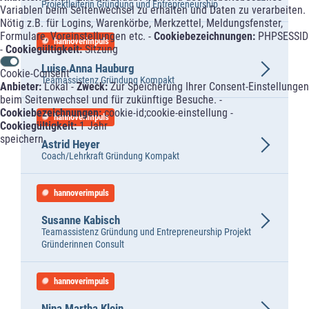
Projektleiterin Gründung und Entrepreneurship
Variablen beim Seitenwechsel zu erhalten und Daten zu verarbeiten.
Nötig z.B. für Logins, Warenkörbe, Merkzettel, Meldungsfenster,
Formulare, Voreinstellungen etc. -
Cookiebezeichnungen:
PHPSESSID
hannoverimpuls
-
Cookiegültigkeit:
Sitzung
Luise Anna Hauburg
Cookie-Consent
Teamassistenz Gründung Kompakt
Anbieter:
Lokal -
Zweck:
Zur Speicherung Ihrer Consent-Einstellungen
beim Seitenwechsel und für zukünftige Besuche. -
Cookiebezeichnungen:
cookie-id;cookie-einstellung -
hannoverimpuls
Cookiegültigkeit:
1 Jahr
speichern
Astrid Heyer
Coach/Lehrkraft Gründung Kompakt
hannoverimpuls
Susanne Kabisch
Teamassistenz Gründung und Entrepreneurship Projekt
Gründerinnen Consult
hannoverimpuls
Nina Martha Klein