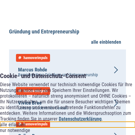
Gründung und Entrepreneurship
alle einblenden
hannoverimpuls
Marcus Rohde
Bereichsleitung Gründung und Entrepreneurship
Cookie- und Datenschutz-Consent
Diese Website verwendet nur technisch notwendige Cookies für Ihre
Nutzungssession und zum Speichern Ihrer Einstellungen. Wir
hannoverimpuls
protokollieren – natürlich streng anonymisiert und OHNE Cookies –
Ihr Nutzerverhalten, um die für unsere Besucher wichtigen Themen
Vivica Bree
zu identifizieren und eventuell auftretende Funktionsfehler zu
Leitung Gründerinnen-Consult
entdecken. Weitere Informationen und die Widerspruchsoption zum
Tracking finden Sie in unserer
Datenschutzerklärung
.
alle erlauben
hannoverimpuls
nur notwendige