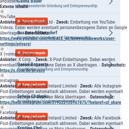
Galina Bauer
anpassen
Projektassistentin Gründung und Entrepreneurship
Externe Inhalte
YouTube
hannoverimpuls
Anbieter:
Google Ireland Ltd -
Zweck:
Einbettung von YouTube-
Videos. Dabei werden eventuell personenbezogene Daten an Google
Susanne Blittersdorf
übertragen. -
Datenschutz:
Projektleiterin Gründung und Entrepreneurship
https://www.youtube.com/intl/ALL_de/howyoutubeworks/user-
settings/privacy/
hannoverimpuls
X (vormals Twitter)
Anbieter:
X Corp. -
Zweck:
X-Post-Einbettungen. Dabei werden
Daniel Bogaerts
eventuell personenbezogene Daten an X übertragen. -
Datenschutz:
Projektleiter Gründung und Entrepreneurship
https://x.com/de/privacy
instagram
hannoverimpuls
Anbieter:
Meta Platforms Ireland Limited -
Zweck:
Alle Instagram-
Post-Einbettungen automatisch aktiveren. Dabei werden eventuell
Sylwia Chalupka
personenbezogene Daten an Meta übertragen. -
Datenschutz:
Projektleiterin Gründerinnen-Consult
https://help.instagram.com/519522125107875/?helpref=uf_share
Facebook
hannoverimpuls
Anbieter:
Meta Platforms Ireland Limited -
Zweck:
Alle Facebook-
Post-Einbettungen automatisch aktiveren. Dabei werden eventuell
Kristina Ebel
personenbezogene Daten an Meta übertragen. -
Datenschutz: