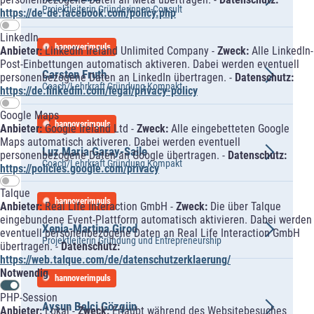
Projektleiterin Gründerinnen-Consult
https://de-de.facebook.com/policy.php
LinkedIn
hannoverimpuls
Anbieter:
LinkedIn Ireland Unlimited Company -
Zweck:
Alle LinkedIn-
Post-Einbettungen automatisch aktiveren. Dabei werden eventuell
Carsten Fruth
personenbezogene Daten an LinkedIn übertragen. -
Datenschutz:
Coach/Lehrkraft Gründung Kompakt
https://de.linkedin.com/legal/privacy-policy
Google Maps
hannoverimpuls
Anbieter:
Google Ireland Ltd -
Zweck:
Alle eingebetteten Google
Maps automatisch aktiveren. Dabei werden eventuell
Luz Maria Garay-Saile
personenbezogene Daten an Google übertragen. -
Datenschutz:
Coach/Lehrkraft Gründung Kompakt
https://policies.google.com/privacy
Talque
hannoverimpuls
Anbieter:
Real Life Interaction GmbH -
Zweck:
Die über Talque
eingebundene Event-Plattform automatisch aktivieren. Dabei werden
Xenia-Martina Girod
eventuell personenbezogene Daten an Real Life Interaction GmbH
Projektleiterin Gründung und Entrepreneurship
übertragen. -
Datenschutz:
https://web.talque.com/de/datenschutzerklaerung/
Notwendig
hannoverimpuls
PHP-Session
Aysun Balci Gözgün
Anbieter:
Lokal -
Zweck:
Erlaubt während des Websitebesuches