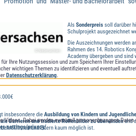
n "Promotion" und "Master- und Bachelorarbeit" so
Als
Sonderpreis
soll darüber 
Schulprojekt ausgezeichnet w
Die Auszeichnungen werden am
Rahmen des 14. Robotics Kong
© Niedersachsen
Academy übergeben und sind wi
ür Ihre Nutzungssession und zum Speichern Ihrer Einstellung
cher wichtigen Themen zu identifizieren und eventuell auftr
rer
Datenschutzerklärung
.
3.000€
t insbesondere die
Ausbildung von Kindern und Jugendliche
e-Videos. Dabei werden eventuell personenbezogene Daten 
iale Barrieren und tradierte Rollenbilder zu überwinden
und d
r-settings/privacy/
 Lehrer/innen und Eltern kaum möglich ist.