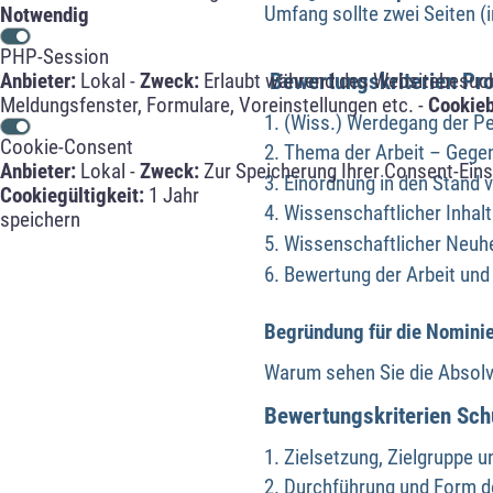
Umfang sollte zwei Seiten (i
Notwendig
PHP-Session
Bewertungskriterien Pro
Anbieter:
Lokal -
Zweck:
Erlaubt während des Websitebesuche
Meldungsfenster, Formulare, Voreinstellungen etc. -
Cookie
(Wiss.) Werdegang der P
Cookie-Consent
Thema der Arbeit – Gege
Anbieter:
Lokal -
Zweck:
Zur Speicherung Ihrer Consent-Eins
Einordnung in den Stand 
Cookiegültigkeit:
1 Jahr
Wissenschaftlicher Inhalt 
speichern
Wissenschaftlicher Neuhei
Bewertung der Arbeit un
Begründung für die Nomini
Warum sehen Sie die Absolve
Bewertungskriterien Sch
Zielsetzung, Zielgruppe u
Durchführung und Form d