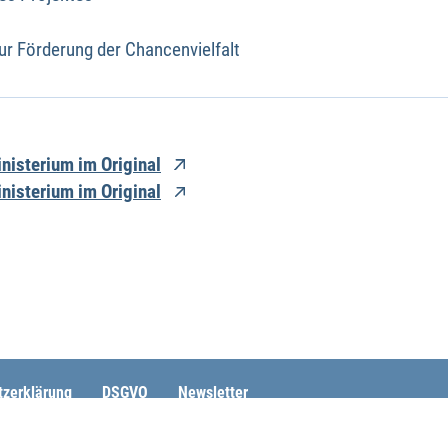
 Förderung der Chancenvielfalt
nisterium im Original
nisterium im Original
tzerklärung
DSGVO
Newsletter