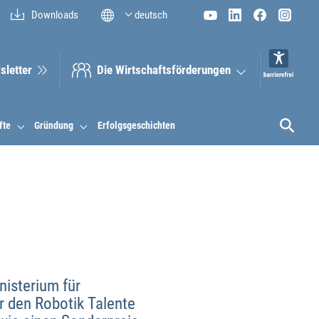
Downloads
deutsch
sletter
Die Wirt­schaftsför­derungen
fte
Gründung
Erfolgsgeschichten
nisterium für
hr den Robotik Talente