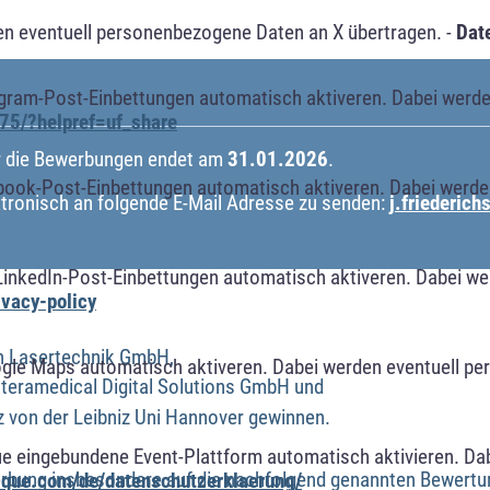
n eventuell personenbezogene Daten an X übertragen. -
Dat
agram-Post-Einbettungen automatisch aktiveren. Dabei werde
75/?helpref=uf_share
ür die Bewerbungen endet am
31.01.2026
.
book-Post-Einbettungen automatisch aktiveren. Dabei werde
ktronisch an folgende E-Mail Adresse zu senden:
j.friederic
LinkedIn-Post-Einbettungen automatisch aktiveren. Dabei w
ivacy-policy
on Lasertechnik GmbH,
ogle Maps automatisch aktiveren. Dabei werden eventuell p
ateramedical Digital Solutions GmbH und
tz von der Leibniz Uni Hannover gewinnen.
ue eingebundene Event-Plattform automatisch aktivieren. Da
erbung insbesondere auf die nachfolgend genannten Bewertun
alque.com/de/datenschutzerklaerung/