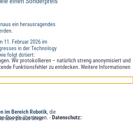
wie einen Sonderpreis
hinaus ein herausragendes
erden.
 11. Februar 2026 im
resses in der Technology
e folgt dotiert:
en. Wir protokollieren – natürlich streng anonymisiert und
etende Funktionsfehler zu entdecken. Weitere Informationen
n im Bereich Robotik
, die
an Google übertragen. -
Datenschutz:
arüber hinaus ohne