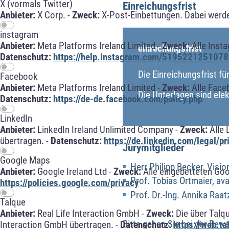
X (vormals Twitter)
Einreichungsfrist
Anbieter:
X Corp. -
Zweck:
X-Post-Einbettungen. Dabei werde
instagram
Anbieter:
Meta Platforms Ireland Limited -
Zweck:
Alle Inst
einrechungsfrist
Datenschutz:
https://help.instagram.com/5195221251078
Die Einreichungsfrist f
Facebook
Anbieter:
Meta Platforms Ireland Limited -
Zweck:
Alle Face
Die Unterlagen sind ele
Datenschutz:
https://de-de.facebook.com/policy.php
LinkedIn
Anbieter:
LinkedIn Ireland Unlimited Company -
Zweck:
Alle 
übertragen. -
Datenschutz:
https://de.linkedin.com/legal/pr
Jurymitglieder
Google Maps
Herr Philipp Becker, Visi
Anbieter:
Google Ireland Ltd -
Zweck:
Alle eingebetteten Go
Prof. Tobias Ortmaier, av
https://policies.google.com/privacy
Prof. Dr.-Ing. Annika Raa
Talque
Anbieter:
Real Life Interaction GmbH -
Zweck:
Die über Talq
Bitte gehen Sie bei der Bew
Interaction GmbH übertragen. -
Datenschutz:
https://web.t