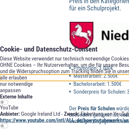
Preis in den Kategorie
für ein Schulprojekt.
Cookie- und Datenschutz-Consent
Diese Website verwendet nur technisch notwendige Cookies f
OHNE Cookies – Ihr Nutzerverhalten, um die für unsere Besu
Promotion: 3.000€
und die Widerspruchsoption zum Tracking finden Sie in unse
Masterarbeit: 2.500€
alle erlauben
nur notwendige
Bachelorarbeit: 1.500€
anpassen
Sonderpreis für Schulen: 
Externe Inhalte
YouTube
Der
Preis für Schulen
würdig
Anbieter:
Google Ireland Ltd -
Zweck:
Einbettung von YouTub
besonders geeignet ist, s
oz
https://www.youtube.com/intl/ALL_de/howyoutubeworks/use
freiwilliges Engagement von