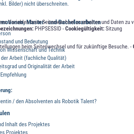
nkl. Bilder) nicht überschreiten.
motionen, Master- und Bachelorarbeiten
s Variablen beim Seitenwechsel zu erhalten und Daten zu ver
bezeichnungen:
PHPSESSID -
Cookiegültigkeit:
Sitzung
erson
nstand und Bedeutung
tellungen beim Seitenwechsel und für zukünftige Besuche. -
von Wissenschaft und Technik
der Arbeit (fachliche Qualität)
tsgrad und Originalität der Arbeit
d Empfehlung
erung:
ntin / den Absolventen als Robotik Talent?
ulen
nd Inhalt des Projektes
es Projektes