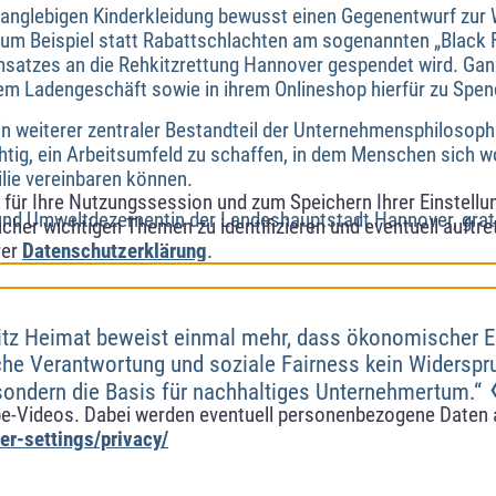
r langlebigen Kinderkleidung bewusst einen Gegenentwurf zur
zum Beispiel statt Rabattschlachten am sogenannten „Black Fr
satzes an die Rehkitzrettung Hannover gespendet wird. Ganzj
m Ladengeschäft sowie in ihrem Onlineshop hierfür zu Spen
in weiterer zentraler Bestandteil der Unternehmensphilosoph
htig, ein Arbeitsumfeld zu schaffen, in dem Menschen sich wo
ilie vereinbaren können.
ür Ihre Nutzungssession und zum Speichern Ihrer Einstellung
 und Umweltdezernentin der Landeshauptstadt Hannover, gratu
cher wichtigen Themen zu identifizieren und eventuell auftr
rer
Datenschutzerklärung
.
itz Heimat beweist einmal mehr, dass ökonomischer Er
he Verantwortung und soziale Fairness kein Widerspr
sondern die Basis für nachhaltiges Unternehmertum.“
e-Videos. Dabei werden eventuell personenbezogene Daten 
r-settings/privacy/