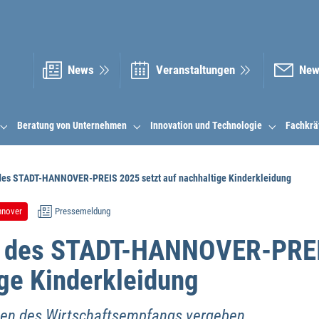
News
Veranstal­tungen
New
Beratung von Unternehmen
Innovation und Technologie
Fachkrä
 des STADT-HANNOVER-PREIS 2025 setzt auf nachhaltige Kinderkleidung
nnover
Pressemeldung
in des STADT-HANNOVER-PREI
ige Kinderkleidung
en des Wirtschaftsempfangs vergeben