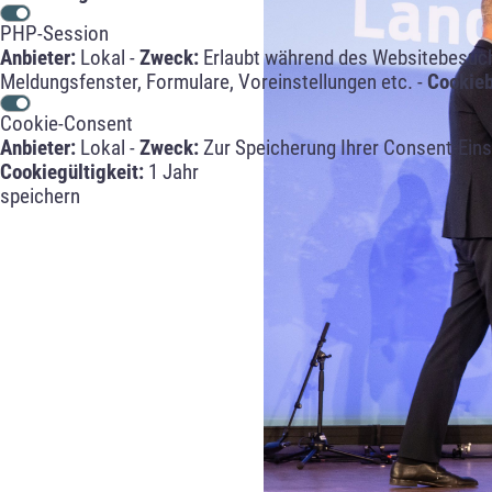
PHP-Session
Anbieter:
Lokal -
Zweck:
Erlaubt während des Websitebesuche
Meldungsfenster, Formulare, Voreinstellungen etc. -
Cookie
Cookie-Consent
Anbieter:
Lokal -
Zweck:
Zur Speicherung Ihrer Consent-Eins
Cookiegültigkeit:
1 Jahr
speichern