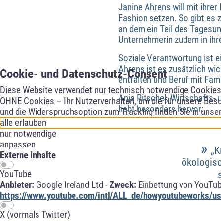
Janine Ahrens will mit ihre
Fashion setzen. So gibt es 
an dem ein Teil des Tagesum
Unternehmerin zudem in ihre
Soziale Verantwortung ist e
Ahrens ist es zusätzlich wic
Cookie- und Datenschutz-Consent
entfalten und Beruf mit Fam
Diese Website verwendet nur technisch notwendige Cookies f
Anja Ritschel, Wirtschafts-
OHNE Cookies – Ihr Nutzerverhalten, um die für unsere Besu
hebt besonders hervor:
und die Widerspruchsoption zum Tracking finden Sie in unse
alle erlauben
nur notwendige
»
anpassen
„K
Externe Inhalte
ökologisc
YouTube
Anbieter:
Google Ireland Ltd -
Zweck:
Einbettung von YouTub
https://www.youtube.com/intl/ALL_de/howyoutubeworks/use
X (vormals Twitter)