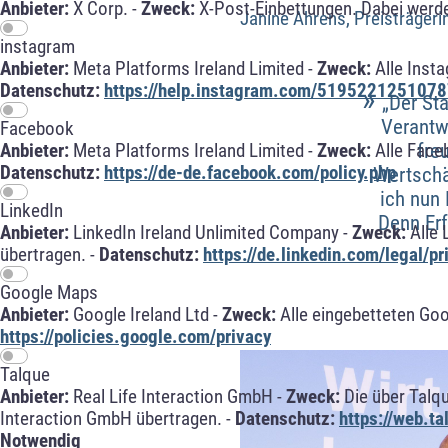
Anbieter:
X Corp. -
Zweck:
X-Post-Einbettungen. Dabei werde
Janine Ahrens, Preisträge
instagram
Anbieter:
Meta Platforms Ireland Limited -
Zweck:
Alle Inst
»
Datenschutz:
https://help.instagram.com/5195221251078
„Der Sta
Verantw
Facebook
fre
Anbieter:
Meta Platforms Ireland Limited -
Zweck:
Alle Face
Datenschutz:
https://de-de.facebook.com/policy.php
Wertschä
ich nun 
LinkedIn
Denn Erf
Anbieter:
LinkedIn Ireland Unlimited Company -
Zweck:
Alle 
übertragen. -
Datenschutz:
https://de.linkedin.com/legal/pr
Google Maps
Anbieter:
Google Ireland Ltd -
Zweck:
Alle eingebetteten Go
https://policies.google.com/privacy
Talque
Anbieter:
Real Life Interaction GmbH -
Zweck:
Die über Talq
Interaction GmbH übertragen. -
Datenschutz:
https://web.t
Notwendig