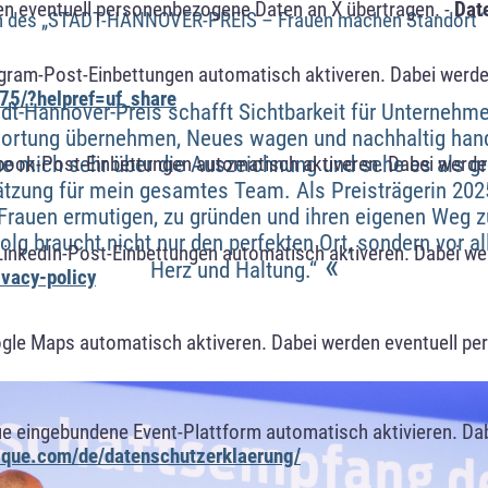
n eventuell personenbezogene Daten an X übertragen. -
Dat
rin des „STADT-HANNOVER-PREIS – Frauen machen Standort“ 
agram-Post-Einbettungen automatisch aktiveren. Dabei werde
75/?helpref=uf_share
dt-Hannover-Preis schafft Sichtbarkeit für Unternehme
ortung übernehmen, Neues wagen und nachhaltig hand
ue mich sehr über die Auszeichnung und sehe es als g
book-Post-Einbettungen automatisch aktiveren. Dabei werde
tzung für mein gesamtes Team. Als Preisträgerin 20
Frauen ermutigen, zu gründen und ihren eigenen Weg 
olg braucht nicht nur den perfekten Ort, sondern vor a
LinkedIn-Post-Einbettungen automatisch aktiveren. Dabei w
«
Herz und Haltung.“
ivacy-policy
ogle Maps automatisch aktiveren. Dabei werden eventuell p
ue eingebundene Event-Plattform automatisch aktivieren. Da
alque.com/de/datenschutzerklaerung/