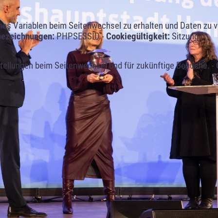
s Variablen beim Seitenwechsel zu erhalten und Daten zu ver
bezeichnungen:
PHPSESSID -
Cookiegültigkeit:
Sitzung
tellungen beim Seitenwechsel und für zukünftige Besuche. -