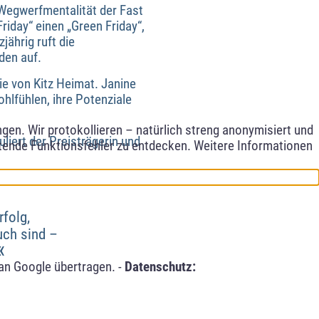
 Wegwerfmentalität der Fast
iday“ einen „Green Friday“,
ährig ruft die
den auf.
ie von Kitz Heimat. Janine
hlfühlen, ihre Potenziale
en. Wir protokollieren – natürlich streng anonymisiert und
liert der Preisträgerin und
etende Funktionsfehler zu entdecken. Weitere Informationen
folg,
uch sind –
«
an Google übertragen. -
Datenschutz: