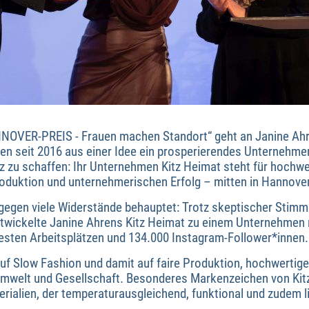
NNOVER-PREIS - Frauen machen Standort“ geht an Janine Ah
en seit 2016 aus einer Idee ein prosperierendes Unternehmen
 zu schaffen: Ihr Unternehmen Kitz Heimat steht für hochwe
roduktion und unternehmerischen Erfolg – mitten in Hannover
 gegen viele Widerstände behauptet: Trotz skeptischer Stim
wickelte Janine Ahrens Kitz Heimat zu einem Unternehmen m
 festen Arbeitsplätzen und 134.000 Instagram-Follower*innen.
uf Slow Fashion und damit auf faire Produktion, hochwertige
mwelt und Gesellschaft. Besonderes Markenzeichen von Kitz
rialien, der temperaturausgleichend, funktional und zudem lie