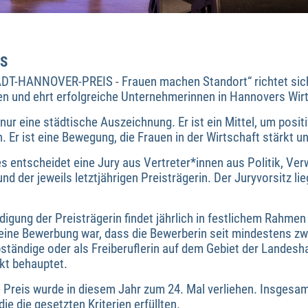
IS
ADT-HANNOVER-PREIS - Frauen machen Standort“ richtet sic
en und ehrt erfolgreiche Unternehmerinnen in Hannovers Wirt
 nur eine städtische Auszeichnung. Er ist ein Mittel, um posit
r ist eine Bewegung, die Frauen in der Wirtschaft stärkt und
s entscheidet eine Jury aus Vertreter*innen aus Politik, Ver
d der jeweils letztjährigen Preisträgerin. Der Juryvorsitz lie
rdigung der Preisträgerin findet jährlich in festlichem Rahm
 eine Bewerbung war, dass die Bewerberin seit mindestens zw
ständige oder als Freiberuflerin auf dem Gebiet der Landesh
kt behauptet.
e Preis wurde in diesem Jahr zum 24. Mal verliehen. Insgesam
 die gesetzten Kriterien erfüllten.