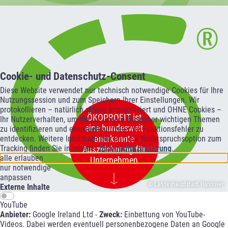
Cookie- und Datenschutz-Consent
Diese Website verwendet nur technisch notwendige Cookies für Ihre
Nutzungssession und zum Speichern Ihrer Einstellungen. Wir
protokollieren – natürlich streng anonymisiert und OHNE Cookies –
ÖKOPROFIT ist
Ihr Nutzerverhalten, um die für unsere Besucher wichtigen Themen
eine bundesweit
zu identifizieren und eventuell auftretende Funktionsfehler zu
anerkannte
entdecken. Weitere Informationen und die Widerspruchsoption zum
Tracking finden Sie in unserer
Datenschutzerklärung
.
Auszeichnung für
alle erlauben
Unternehmen
nur notwendige
anpassen
© Landeshauptstadt Hannover
Externe Inhalte
YouTube
Anbieter:
Google Ireland Ltd -
Zweck:
Einbettung von YouTube-
Videos. Dabei werden eventuell personenbezogene Daten an Google