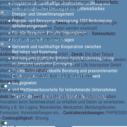
personenbezogene Daten an LinkedIn übertragen. -
Datenschutz:
Programm für nachhaltige Unternehmensführung und
https://de.linkedin.com/legal/privacy-policy
einen erfolgreichen Einstieg in ein systematisches
Energie- und Umweltmanagement
Google Maps
Energie- und Ressourceneinsparung, CO2-Reduzierung,
Anbieter:
Google Ireland Ltd -
Zweck:
Alle eingebetteten Google
Abfallmanagement
Maps automatisch aktiveren. Dabei werden eventuell
Für alle Branchen. Für alle Unternehmen.
personenbezogene Daten an Google übertragen. -
Datenschutz:
https://policies.google.com/privacy
Rechtssicherheit in Umweltfragen
Netzwerk und nachhaltige Kooperation zwischen
Talque
Betrieben und Kommune
Anbieter:
Real Life Interaction GmbH -
Zweck:
Die über Talque
Betriebswirtschaftliche Erfolge durch Kosteneinsparung
eingebundene Event-Plattform automatisch aktivieren. Dabei werden
im Umgang wertvoller Ressourcen
eventuell personenbezogene Daten an Real Life Interaction GmbH
übertragen. -
Datenschutz:
Professionelle individuelle Beratung und praxisrelevanter
https://web.talque.com/de/datenschutzerklaerung/
Erfahrungsaustausch in einem lokalen Netzwerk
Notwendig
Imagegewinn
und Wettbewerbsvorteile für teilnehmende Unternehmen
PHP-Session
Über Deutschland hinaus anerkannte Auszeichnung
Anbieter:
Lokal -
Zweck:
Erlaubt während des Websitebesuches
Variablen beim Seitenwechsel zu erhalten und Daten zu verarbeiten.
Nötig z.B. für Logins, Warenkörbe, Merkzettel, Meldungsfenster,
Formulare, Voreinstellungen etc. -
Cookiebezeichnungen:
PHPSESSID
-
Cookiegültigkeit:
Sitzung