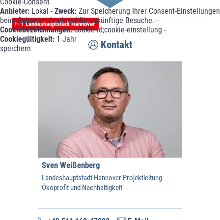
Cookie-Consent
Anbieter:
Lokal -
Zweck:
Zur Speicherung Ihrer Consent-Einstellungen
beim Seitenwechsel und für zukünftige Besuche. -
Landeshauptstadt Hannover
Cookiebezeichnungen:
cookie-id;cookie-einstellung -
Cookiegültigkeit:
1 Jahr
Kontakt
speichern
Sven Weißenberg
Landeshauptstadt Hannover Projektleitung
Ökoprofit und Nachhaltigkeit