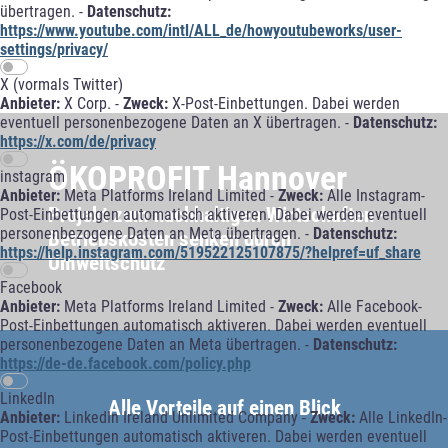
übertragen. -
Datenschutz:
https://www.youtube.com/intl/ALL_de/howyoutubeworks/user-
settings/privacy/
X (vormals Twitter)
Anbieter:
X Corp. -
Zweck:
X-Post-Einbettungen. Dabei werden
eventuell personenbezogene Daten an X übertragen. -
Datenschutz:
https://x.com/de/privacy
ÖKOPROFIT Hannover
instagram
Anbieter:
Meta Platforms Ireland Limited -
Zweck:
Alle Instagram-
Projekt zum nachhaltigen Wirtschaften -
Post-Einbettungen automatisch aktiveren. Dabei werden eventuell
personenbezogene Daten an Meta übertragen. -
Datenschutz:
Betriebskosten senken durch
https://help.instagram.com/519522125107875/?helpref=uf_share
Umweltschutz
Facebook
Anbieter:
Meta Platforms Ireland Limited -
Zweck:
Alle Facebook-
Post-Einbettungen automatisch aktiveren. Dabei werden eventuell
personenbezogene Daten an Meta übertragen. -
Datenschutz:
https://de-de.facebook.com/policy.php
LinkedIn
Alle Vorteile auf einen Blick
Anbieter:
LinkedIn Ireland Unlimited Company -
Zweck:
Alle LinkedIn-
Post-Einbettungen automatisch aktiveren. Dabei werden eventuell