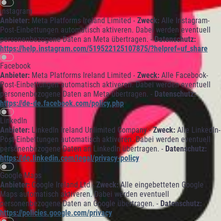
instagram
Anbieter:
Meta Platforms Ireland Limited -
Zweck:
Alle Instagram-
Post-Einbettungen automatisch aktiveren. Dabei werden eventuell
personenbezogene Daten an Meta übertragen. -
Datenschutz:
https://help.instagram.com/519522125107875/?helpref=uf_share
Facebook
Anbieter:
Meta Platforms Ireland Limited -
Zweck:
Alle Facebook-
Post-Einbettungen automatisch aktiveren. Dabei werden eventuell
personenbezogene Daten an Meta übertragen. -
Datenschutz:
https://de-de.facebook.com/policy.php
LinkedIn
Anbieter:
LinkedIn Ireland Unlimited Company -
Zweck:
Alle LinkedIn-
Post-Einbettungen automatisch aktiveren. Dabei werden eventuell
personenbezogene Daten an LinkedIn übertragen. -
Datenschutz:
https://de.linkedin.com/legal/privacy-policy
Google Maps
Anbieter:
Google Ireland Ltd -
Zweck:
Alle eingebetteten Google
Maps automatisch aktiveren. Dabei werden eventuell
personenbezogene Daten an Google übertragen. -
Datenschutz:
https://policies.google.com/privacy