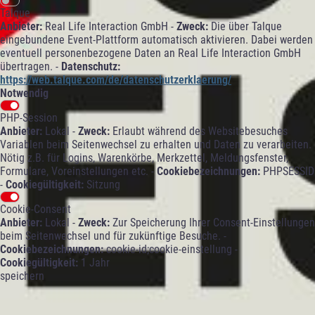
Talque
Anbieter:
Real Life Interaction GmbH -
Zweck:
Die über Talque
eingebundene Event-Plattform automatisch aktivieren. Dabei werden
eventuell personenbezogene Daten an Real Life Interaction GmbH
übertragen. -
Datenschutz:
https://web.talque.com/de/datenschutzerklaerung/
Notwendig
PHP-Session
Anbieter:
Lokal -
Zweck:
Erlaubt während des Websitebesuches
Variablen beim Seitenwechsel zu erhalten und Daten zu verarbeiten.
Nötig z.B. für Logins, Warenkörbe, Merkzettel, Meldungsfenster,
Formulare, Voreinstellungen etc. -
Cookiebezeichnungen:
PHPSESSID
-
Cookiegültigkeit:
Sitzung
Cookie-Consent
Anbieter:
Lokal -
Zweck:
Zur Speicherung Ihrer Consent-Einstellungen
beim Seitenwechsel und für zukünftige Besuche. -
Cookiebezeichnungen:
cookie-id;cookie-einstellung -
Cookiegültigkeit:
1 Jahr
speichern