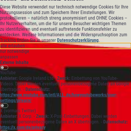
Diese Website verwendet nur technisch notwendige Cookies für Ihre
Nutzungssession und zum Speichern Ihrer Einstellungen. Wir
protokollieren – natürlich streng anonymisiert und OHNE Cookies –
Ihr Nutzerverhalten, um die für unsere Besucher wichtigen Themen
zu identifizieren und eventuell auftretende Funktionsfehler zu
entdecken. Weitere Informationen und die Widerspruchsoption zum
Tracking finden Sie in unserer
Datenschutzerklärung
.
alle erlauben
nur notwendige
anpassen
Externe Inhalte
YouTube
Anbieter:
Google Ireland Ltd -
Zweck:
Einbettung von YouTube-
Videos. Dabei werden eventuell personenbezogene Daten an Google
übertragen. -
Datenschutz:
https://www.youtube.com/intl/ALL_de/howyoutubeworks/user-
settings/privacy/
X (vormals Twitter)
Anbieter:
X Corp. -
Zweck:
X-Post-Einbettungen. Dabei werden
eventuell personenbezogene Daten an X übertragen. -
Datenschutz:
https://x.com/de/privacy