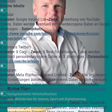
anpassen
Externe Inhalte
YouTube
Anbieter:
Google Ireland Ltd -
Zweck:
Einbettung von YouTube-
Videos. Dabei werden eventuell personenbezogene Daten an Google
übertragen. -
Datenschutz:
https://www.youtube.com/intl/ALL_de/howyoutubeworks/user-
settings/privacy/
X (vormals Twitter)
Anbieter:
X Corp. -
Zweck:
X-Post-Einbettungen. Dabei werden
eventuell personenbezogene Daten an X übertragen. -
Datenschutz:
https://x.com/de/privacy
instagram
Anbieter:
Meta Platforms Ireland Limited -
Zweck:
Alle Instagram-
Post-Einbettungen automatisch aktiveren. Dabei werden eventuell
personenbezogene Daten an Meta übertragen. -
Datenschutz:
Markus
Böger
https://help.instagram.com/519522125107875/?helpref=uf_share
Sachgebietsleiter Wirtschaftsschutz
Facebook
Nds. Ministerium für Inneres, Sport und Digitalisierung
Anbieter:
Meta Platforms Ireland Limited -
Zweck:
Alle Facebook-
Post-Einbettungen automatisch aktiveren. Dabei werden eventuell