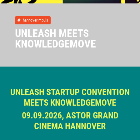
hannoverimpuls
UNLEASH MEETS
KNOWLEDGEMOVE
UNLEASH STARTUP CONVENTION
MEETS KNOWLEDGEMOVE
09.09.2026, ASTOR GRAND
CINEMA HANNOVER