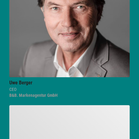
Uwe
Berger
CEO
B&B. Markenagentur GmbH