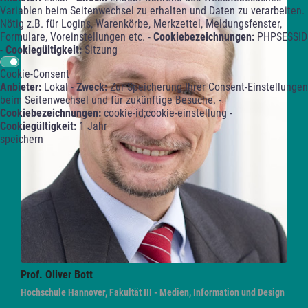
Variablen beim Seitenwechsel zu erhalten und Daten zu verarbeiten.
Nötig z.B. für Logins, Warenkörbe, Merkzettel, Meldungsfenster,
Formulare, Voreinstellungen etc. -
Cookiebezeichnungen:
PHPSESSID
-
Cookiegültigkeit:
Sitzung
Cookie-Consent
Anbieter:
Lokal -
Zweck:
Zur Speicherung Ihrer Consent-Einstellungen
beim Seitenwechsel und für zukünftige Besuche. -
Cookiebezeichnungen:
cookie-id;cookie-einstellung -
Cookiegültigkeit:
1 Jahr
speichern
Prof. Oliver
Bott
Hochschule Hannover, Fakultät III - Medien, Information und Design