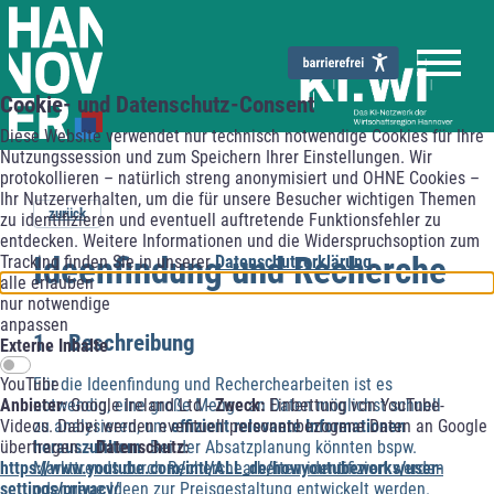
Cookie- und Datenschutz-Consent
Diese Website verwendet nur technisch notwendige Cookies für Ihre
Nutzungssession und zum Speichern Ihrer Einstellungen. Wir
protokollieren – natürlich streng anonymisiert und OHNE Cookies –
Ihr Nutzerverhalten, um die für unsere Besucher wichtigen Themen
zurück
zu identifizieren und eventuell auftretende Funktionsfehler zu
entdecken. Weitere Informationen und die Widerspruchsoption zum
Ideenfindung und Recherche
Tracking finden Sie in unserer
Datenschutzerklärung
.
alle erlauben
nur notwendige
anpassen
1. Beschreibung
Externe Inhalte
YouTube
Für die Ideenfindung und Recherchearbeiten ist es
Anbieter:
Google Ireland Ltd -
Zweck:
Einbettung von YouTube-
notwendig, eine große Menge an Daten möglichst schnell
Videos. Dabei werden eventuell personenbezogene Daten an Google
zu analysieren, um
effizient relevante Informationen
übertragen. -
Datenschutz:
herauszufiltern
. Bei der Absatzplanung könnten bspw.
https://www.youtube.com/intl/ALL_de/howyoutubeworks/user-
Markttrends durch Recherchearbeiten identifiziert werden
settings/privacy/
oder neue Ideen zur Preisgestaltung entwickelt werden.