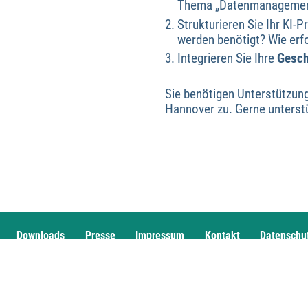
Thema „Datenmanagement
Strukturieren Sie Ihr KI-
werden benötigt? Wie erf
Integrieren Sie Ihre
Gesch
Sie benötigen Unterstützung
Hannover zu. Gerne unterstü
Downloads
Presse
Impressum
Kontakt
Datenschu
Haus der Wirtschaftsförderung
Vahrenwalder Straße 7
30165 Hannover