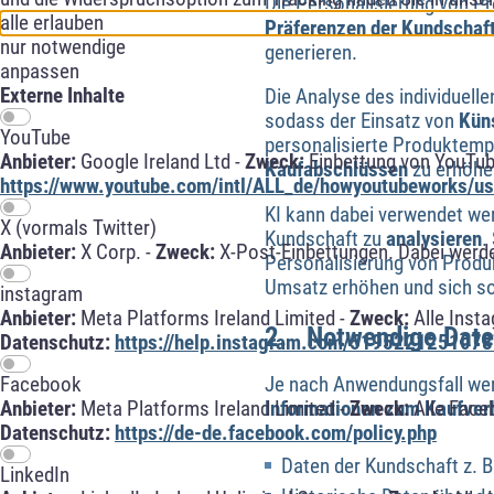
Die Personalisierung von P
alle erlauben
Präferenzen der Kundschaf
nur notwendige
generieren.
anpassen
Externe Inhalte
Die Analyse des individuell
sodass der Einsatz von
Küns
YouTube
personalisierte Produktemp
Anbieter:
Google Ireland Ltd -
Zweck:
Einbettung von YouTub
Kaufabschlüssen
zu erhöhe
https://www.youtube.com/intl/ALL_de/howyoutubeworks/use
KI kann dabei verwendet we
X (vormals Twitter)
Kundschaft zu
analysieren
.
Anbieter:
X Corp. -
Zweck:
X-Post-Einbettungen. Dabei werde
Personalisierung von Prod
Umsatz erhöhen und sich so
instagram
Anbieter:
Meta Platforms Ireland Limited -
Zweck:
Alle Inst
2. Notwendige Dat
Datenschutz:
https://help.instagram.com/5195221251078
Facebook
Je nach Anwendungsfall wer
Anbieter:
Meta Platforms Ireland Limited -
Zweck:
Alle Face
Informationen zum Kaufver
Datenschutz:
https://de-de.facebook.com/policy.php
Daten der Kundschaft z. B
LinkedIn