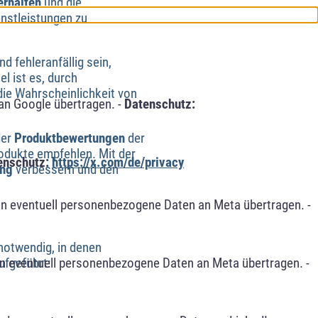
erhalten
und die
nstleistungen zu
d fehleranfällig sein,
el ist es, durch
die Wahrscheinlichkeit von
an Google übertragen. -
Datenschutz:
der
Produktbewertungen
der
odukte empfehlen. Mit der
enschutz:
https://x.com/de/privacy
ung
verbessern und den
n eventuell personenbezogene Daten an Meta übertragen. -
notwendig, in denen
n eventuell personenbezogene Daten an Meta übertragen. -
ufgeführt: