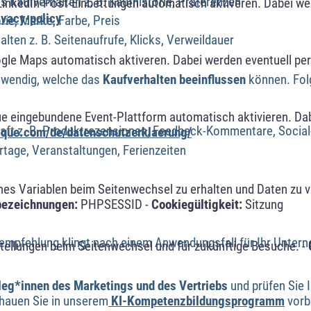
s Kaufverhalten z. B. Kaufhistorie, Präferenzen
LinkedIn-Post-Einbettungen automatisch aktiveren. Dabei w
ivacy-policy
rie, Marke, Farbe, Preis
lten z. B. Seitenaufrufe, Klicks, Verweildauer
ogle Maps automatisch aktiveren. Dabei werden eventuell p
twendig, welche das
Kaufverhalten beeinflussen
können. Folg
ue eingebundene Event-Plattform automatisch aktivieren. Da
ft z. B. Produktrezensionen, Feedback-Kommentare, Social
alque.com/de/datenschutzerklaerung/
ertage, Veranstaltungen, Ferienzeiten
s Variablen beim Seitenwechsel zu erhalten und Daten zu ver
bezeichnungen:
PHPSESSID -
Cookiegültigkeit:
Sitzung
tempfehlung klingt nach einem Anwendungsfall für Ihr Unter
tellungen beim Seitenwechsel und für zukünftige Besuche. -
leg*innen des Marketings und des Vertriebs
und prüfen Sie 
hauen Sie in unserem
KI-Kompetenzbildungsprogramm
vorbe