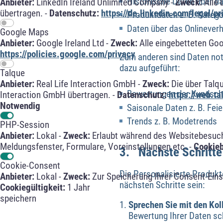
Historische Daten über da
Anbieter:
LinkedIn Ireland Unlimited Company -
Zweck:
Alle 
übertragen. -
Datenschutz:
https://de.linkedin.com/legal/pr
Produktdaten z. B. Katego
Daten über das Onlineverha
Google Maps
Anbieter:
Google Ireland Ltd -
Zweck:
Alle eingebetteten Go
https://policies.google.com/privacy
Zum anderen sind Daten no
dazu aufgeführt:
Talque
Anbieter:
Real Life Interaction GmbH -
Zweck:
Die über Talq
Bewertungen der Kundscha
Interaction GmbH übertragen. -
Datenschutz:
https://web.t
Notwendig
Saisonale Daten z. B. Fei
Trends z. B. Modetrends
PHP-Session
Anbieter:
Lokal -
Zweck:
Erlaubt während des Websitebesuche
Meldungsfenster, Formulare, Voreinstellungen etc. -
Cookie
3. Nächste Schritte
Cookie-Consent
Die Personalisierte Produk
Anbieter:
Lokal -
Zweck:
Zur Speicherung Ihrer Consent-Eins
nächsten Schritte sein:
Cookiegültigkeit:
1 Jahr
speichern
Sprechen Sie mit den Kol
Bewertung Ihrer Daten sc