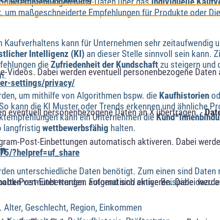
roduktempfehlungen nutzt Daten über das
individuelle Kaufv
t
, um maßgeschneiderte Empfehlungen für Produkte oder Die
en Kaufverhaltens kann für Unternehmen sehr zeitaufwendig un
tlicher Intelligenz (KI)
an dieser Stelle sinnvoll sein kann. Zi
fehlungen die
Zufriedenheit der Kundschaft
zu steigern und 
e-Videos. Dabei werden eventuell personenbezogene Daten 
n.
r-settings/privacy/
rden, um mithilfe von Algorithmen bspw. die
Kaufhistorien
o
 So kann die KI Muster oder Trends erkennen und ähnliche Pr
n eventuell personenbezogene Daten an X übertragen. -
Dat
uktempfehlungen kann ein Unternehmen die
Kund*innenbind
 langfristig
wettbewerbsfähig
halten.
agram-Post-Einbettungen automatisch aktiveren. Dabei werde
en
75/?helpref=uf_share
den unterschiedliche Daten benötigt. Zum einen sind Daten 
book-Post-Einbettungen automatisch aktiveren. Dabei werde
halten
vermutet werden. Folgend sind einige Beispiele dazu a
. Alter, Geschlecht, Region, Einkommen