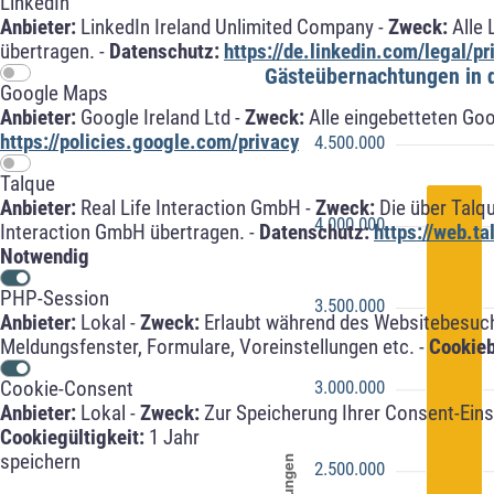
LinkedIn
Anbieter:
LinkedIn Ireland Unlimited Company -
Zweck:
Alle 
übertragen. -
Datenschutz:
https://de.linkedin.com/legal/pr
Google Maps
Anbieter:
Google Ireland Ltd -
Zweck:
Alle eingebetteten Go
https://policies.google.com/privacy
Talque
Anbieter:
Real Life Interaction GmbH -
Zweck:
Die über Talq
Interaction GmbH übertragen. -
Datenschutz:
https://web.t
Notwendig
PHP-Session
Anbieter:
Lokal -
Zweck:
Erlaubt während des Websitebesuche
Meldungsfenster, Formulare, Voreinstellungen etc. -
Cookie
Cookie-Consent
Anbieter:
Lokal -
Zweck:
Zur Speicherung Ihrer Consent-Eins
Cookiegültigkeit:
1 Jahr
speichern