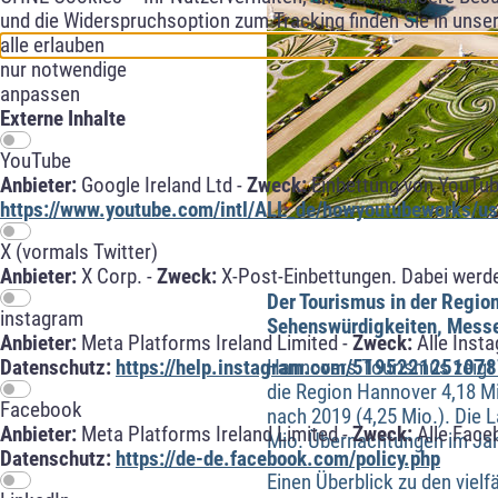
und die Widerspruchsoption zum Tracking finden Sie in unse
alle erlauben
nur notwendige
anpassen
Externe Inhalte
YouTube
Anbieter:
Google Ireland Ltd -
Zweck:
Einbettung von YouTub
https://www.youtube.com/intl/ALL_de/howyoutubeworks/use
X (vormals Twitter)
Anbieter:
X Corp. -
Zweck:
X-Post-Einbettungen. Dabei werde
Der Tourismus in der Regio
instagram
Sehenswürdigkeiten, Messen
Anbieter:
Meta Platforms Ireland Limited -
Zweck:
Alle Inst
Hannovers Tourismus zeigt 
Datenschutz:
https://help.instagram.com/5195221251078
die Region Hannover 4,18 M
Facebook
nach 2019 (4,25 Mio.). Die 
Anbieter:
Meta Platforms Ireland Limited -
Zweck:
Alle Face
Mio. Übernachtungen im Ja
Datenschutz:
https://de-de.facebook.com/policy.php
Einen Überblick zu den vielf