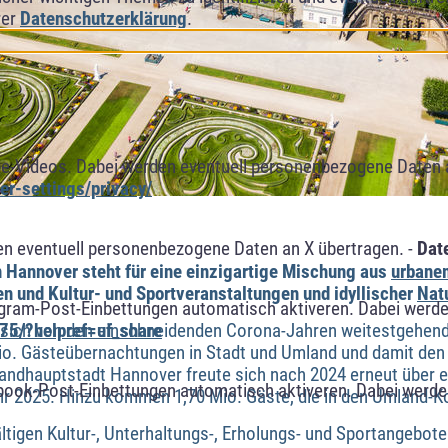
rer
Datenschutzerklärung
.
e-Videos. Dabei werden eventuell personenbezogene Daten 
r-settings/privacy/
n eventuell personenbezogene Daten an X übertragen. -
Dat
n Hannover steht für eine einzigartige Mischung aus
urbanem
 und Kultur- und Sportveranstaltungen und idyllischer
Nat
agram-Post-Einbettungen automatisch aktiveren. Dabei werde
sich von den einschneidenden Corona-Jahren weitestgehend 
75/?helpref=uf_share
io. Gästeübernachtungen in Stadt und Umland und damit den 
Landhauptstadt Hannover freute sich nach 2024 erneut über e
book-Post-Einbettungen automatisch aktiveren. Dabei werde
hr 2025. Hinzu kommen 1,70 Mio. Gäste, die in den Umland
ältigen Kultur-, Unterhaltungs-, Erholungs- und Sportangebot