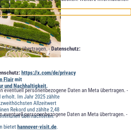
an Google übertragen. -
Datenschutz:
enschutz:
https://x.com/de/privacy
 Flair
mit
ur und Nachhaltigkeit
.
n eventuell personenbezogene Daten an Meta übertragen. -
erholt. Im Jahr 2025 zählte
zweithöchsten Allzeitwert
inen Rekord und zählte 2,48
n eventuell personenbezogene Daten an Meta übertragen. -
-Kommunen übernachteten.
en bietet
hannover-visit.de
.