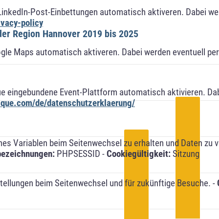
LinkedIn-Post-Einbettungen automatisch aktiveren. Dabei w
ivacy-policy
ogle Maps automatisch aktiveren. Dabei werden eventuell p
ue eingebundene Event-Plattform automatisch aktivieren. Da
alque.com/de/datenschutzerklaerung/
s Variablen beim Seitenwechsel zu erhalten und Daten zu ver
bezeichnungen:
PHPSESSID -
Cookiegültigkeit:
Sitzung
tellungen beim Seitenwechsel und für zukünftige Besuche. -