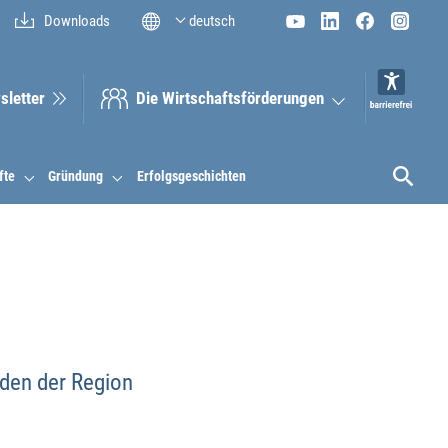
Downloads
deutsch
sletter
Die Wirt­schaftsför­derungen
fte
Gründung
Erfolgsgeschichten
nden der Region