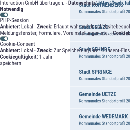
Interaction GmbH übertragen. -
Datenschutz:
https://web.t
Stadt RONNENBERG
Notwendig
Kommunales Standortprofil 202
PHP-Session
Anbieter:
Lokal -
Zweck:
Erlaubt während des Websitebesuche
Stadt SEELZE
Meldungsfenster, Formulare, Voreinstellungen etc. -
Cookie
Kommunales Standortprofil 202
Cookie-Consent
Stadt SEHNDE
Anbieter:
Lokal -
Zweck:
Zur Speicherung Ihrer Consent-Eins
Cookiegültigkeit:
1 Jahr
Kommunales Standortprofil 202
speichern
Stadt SPRINGE
Kommunales Standortprofil 202
Gemeinde UETZE
Kommunales Standortprofil 202
Gemeinde WEDEMARK
Kommunales Standortprofil 202