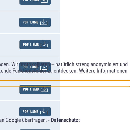
PDF 1.8MB
PDF 1.8MB
PDF 1.8MB
en. Wir protokollieren – natürlich streng anonymisiert und
PDF 1.8MB
etende Funktionsfehler zu entdecken. Weitere Informationen
PDF 1.8MB
PDF 1.8MB
an Google übertragen. -
Datenschutz: