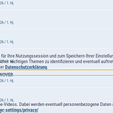
6 / 1. Hj.
6 / 1. Hj.
6 / 1. Hj.
ür Ihre Nutzungssession und zum Speichern Ihrer Einstellung
cher wichtigen Themen zu identifizieren und eventuell auftr
6 / 1. Hj.
rer
Datenschutzerklärung
.
NNOVER
6 / 1. Hj.
6 / 1. Hj.
e-Videos. Dabei werden eventuell personenbezogene Daten 
r-settings/privacy/