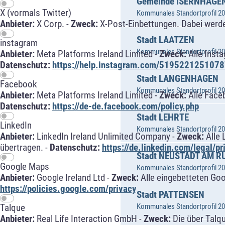
Gemeinde ISERNHAGE
X (vormals Twitter)
Kommunales Standortprofil 202
Anbieter:
X Corp. -
Zweck:
X-Post-Einbettungen. Dabei werde
Stadt LAATZEN
instagram
Kommunales Standortprofil 202
Anbieter:
Meta Platforms Ireland Limited -
Zweck:
Alle Inst
Datenschutz:
https://help.instagram.com/5195221251078
Stadt LANGENHAGEN
Facebook
Kommunales Standortprofil 202
Anbieter:
Meta Platforms Ireland Limited -
Zweck:
Alle Face
Datenschutz:
https://de-de.facebook.com/policy.php
Stadt LEHRTE
LinkedIn
Kommunales Standortprofil 202
Anbieter:
LinkedIn Ireland Unlimited Company -
Zweck:
Alle 
übertragen. -
Datenschutz:
https://de.linkedin.com/legal/pr
Stadt NEUSTADT AM 
Google Maps
Kommunales Standortprofil 202
Anbieter:
Google Ireland Ltd -
Zweck:
Alle eingebetteten Go
https://policies.google.com/privacy
Stadt PATTENSEN
Kommunales Standortprofil 202
Talque
Anbieter:
Real Life Interaction GmbH -
Zweck:
Die über Talq