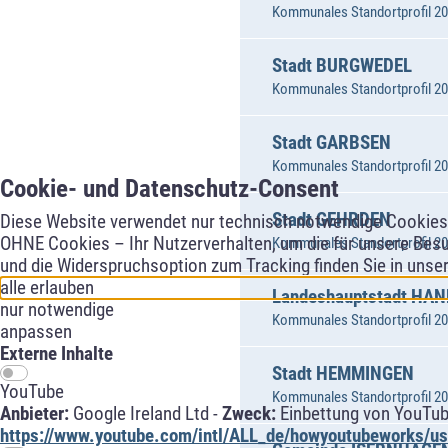
Kommunales Standortprofil 202
Stadt BURGWEDEL
Kommunales Standortprofil 202
Stadt GARBSEN
Kommunales Standortprofil 202
Cookie- und Datenschutz-Consent
Stadt GEHRDEN
Diese Website verwendet nur technisch notwendige Cookies f
OHNE Cookies – Ihr Nutzerverhalten, um die für unsere Besu
Kommunales Standortprofil 202
und die Widerspruchsoption zum Tracking finden Sie in unse
alle erlauben
Landeshauptstadt HA
nur notwendige
Kommunales Standortprofil 202
anpassen
Externe Inhalte
Stadt HEMMINGEN
YouTube
Kommunales Standortprofil 202
Anbieter:
Google Ireland Ltd -
Zweck:
Einbettung von YouTub
https://www.youtube.com/intl/ALL_de/howyoutubeworks/use