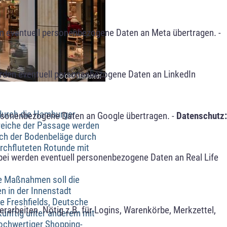
n eventuell personenbezogene Daten an Meta übertragen. -
erden eventuell personenbezogene Daten an LinkedIn
© Olaf Mahlstedt
 durch die Hamburger
ersonenbezogene Daten an Google übertragen. -
Datenschutz:
reiche der Passage werden
sch der Bodenbeläge durch
rchfluteten Rotunde mit
bei werden eventuell personenbezogene Daten an Real Life
ie Maßnahmen soll die
n in der Innenstadt
e Freshfields, Deutsche
arbeiten. Nötig z.B. für Logins, Warenkörbe, Merkzettel,
künftig unter anderem mit
ochwertiger Shopping-