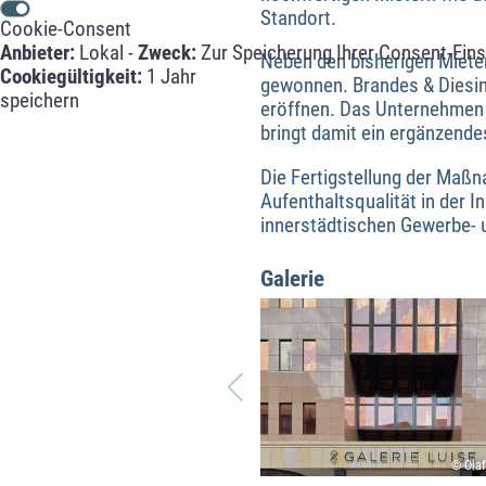
Standort.
Cookie-Consent
Anbieter:
Lokal -
Zweck:
Zur Speicherung Ihrer Consent-Eins
Neben den bisherigen Mieter
Cookiegültigkeit:
1 Jahr
gewonnen. Brandes & Diesing 
speichern
eröffnen. Das Unternehmen i
bringt damit ein ergänzende
Die Fertigstellung der Maßn
Aufenthaltsqualität in der I
innerstädtischen Gewerbe- u
Galerie
© Olaf