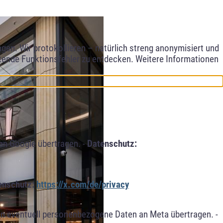
en. Wir protokollieren – natürlich streng anonymisiert und
etende Funktionsfehler zu entdecken. Weitere Informationen
an Google übertragen. -
Datenschutz:
enschutz:
https://x.com/de/privacy
n eventuell personenbezogene Daten an Meta übertragen. -