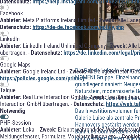
Datenschutz:
https://help.instagram.com/5195221251078
Facebook
Anbieter:
Meta Platforms Ireland Limited -
Zweck:
Alle Face
Datenschutz:
https://de-de.facebook.com/policy.php
LinkedIn
Anbieter:
LinkedIn Ireland Unlimited Company -
Zweck:
Alle 
übertragen. -
Datenschutz:
https://de.linkedin.com/legal/pr
Google Maps
Die Galerie Luise in Hannov
Anbieter:
Google Ireland Ltd -
Zweck:
Alle eingebetteten Go
MOMENI Gruppe. Einzelhand
https://policies.google.com/privacy
grundlegend saniert: Neuge
Talque
Naturstein, modernisierte B
Anbieter:
Real Life Interaction GmbH -
Zweck:
Die über Talq
zusätzlichen Galerieflächen.
Interaction GmbH übertragen. -
Datenschutz:
https://web.t
Das Investitionsvolumen für
Notwendig
Galerie Luise als zentrale 
PHP-Session
Hannovers gestärkt werden.
Anbieter:
Lokal -
Zweck:
Erlaubt während des Websitebesuche
Bahn und Commerzbank vermie
Meldungsfenster, Formulare, Voreinstellungen etc. -
Cookie
hochwertigen Mietern wie d