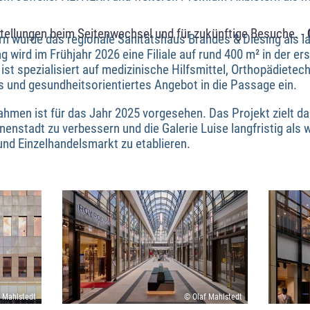
tellungen beim Seitenwechsel und für zukünftige Besuche. -
n wurde das regionale Sanitätshaus Brandes & Diesing als la
wird im Frühjahr 2026 eine Filiale auf rund 400 m² in der ers
st spezialisiert auf medizinische Hilfsmittel, Orthopädiete
s und gesundheitsorientiertes Angebot in die Passage ein.
ahmen ist für das Jahr 2025 vorgesehen. Das Projekt zielt dar
nnenstadt zu verbessern und die Galerie Luise langfristig als 
nd Einzelhandelsmarkt zu etablieren.
 Mahlstedt
© Olaf Mahlstedt