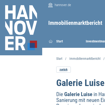
hannover.de
Immobilienmarktbericht
Start
Investmentma
Start
Immobilienmarktbericht
zurück
Galerie Luise
Die
Galerie Luise
in Han
Sanierung mit neuen Ei