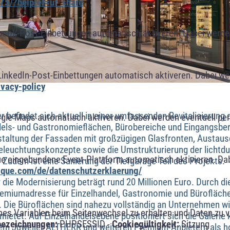
75/?helpref=uf_share
book-Post-Einbettungen automatisch aktiveren. Dabei werde
LinkedIn-Post-Einbettungen automatisch aktiveren. Dabei w
ivacy-policy
er befindet sich aktuell in einer umfassenden Revitalisierung
ogle Maps automatisch aktiveren. Dabei werden eventuell p
els- und Gastronomieflächen, Bürobereiche und Eingangsbe
staltung der Fassaden mit großzügigen Glasfronten, Austau
eleuchtungskonzepte sowie die Umstrukturierung der lichtdu
ue eingebundene Event-Plattform automatisch aktivieren. Da
 Zudem ist eine Sanierung der Tiefgarage Teil des Projekts.
alque.com/de/datenschutzerklaerung/
 die Modernisierung beträgt rund 20 Millionen Euro. Durch d
Premiumadresse für Einzelhandel, Gastronomie und Bürofläche
 Die Büroflächen sind nahezu vollständig an Unternehmen wi
s Variablen beim Seitenwechsel zu erhalten und Daten zu ver
tet. Auf Einzelhandelsebene positioniert sich die Galerie 
bezeichnungen:
PHPSESSID -
Cookiegültigkeit:
Sitzung
em Juwelier ALTHERR und weiteren Premium-Anbietern als h