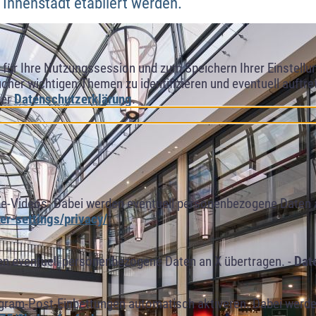
Innenstadt etabliert werden.
ür Ihre Nutzungssession und zum Speichern Ihrer Einstellung
cher wichtigen Themen zu identifizieren und eventuell auftr
rer
Datenschutzerklärung
.
e-Videos. Dabei werden eventuell personenbezogene Daten 
r-settings/privacy/
n eventuell personenbezogene Daten an X übertragen. -
Dat
agram-Post-Einbettungen automatisch aktiveren. Dabei werde