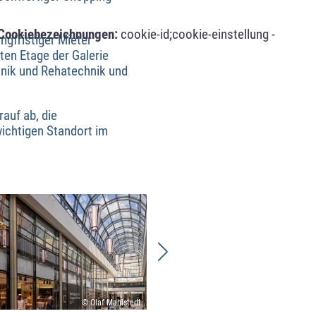
Cookiebezeichnungen:
cookie-id;cookie-einstellung -
ngfristiger Mieter
ten Etage der Galerie
chnik und Rehatechnik und
auf ab, die
wichtigen Standort im
© Olaf Mahlstedt
© Olaf