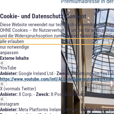
Premiumadresse in der 
Cookie- und Datenschutz-Consent
Diese Website verwendet nur technisch notwendige Cookies f
OHNE Cookies – Ihr Nutzerverhalten, um die für unsere Besu
und die Widerspruchsoption zum Tracking finden Sie in unse
alle erlauben
nur notwendige
anpassen
Externe Inhalte
YouTube
Anbieter:
Google Ireland Ltd -
Zweck:
Einbettung von YouTub
https://www.youtube.com/intl/ALL_de/howyoutubeworks/use
X (vormals Twitter)
Anbieter:
X Corp. -
Zweck:
X-Post-Einbettungen. Dabei werde
instagram
Anbieter:
Meta Platforms Ireland Limited -
Zweck:
Alle Inst