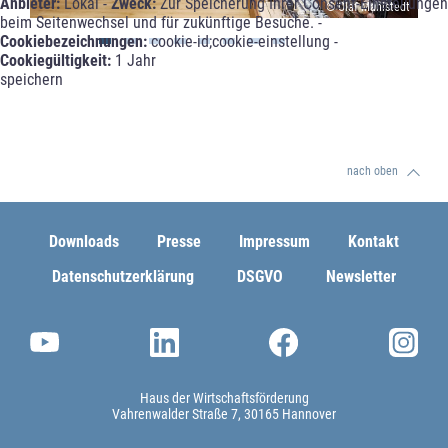
Anbieter:
Lokal -
Zweck:
Zur Speicherung Ihrer Consent-Einstellungen
© Olaf Mahlstedt
beim Seitenwechsel und für zukünftige Besuche. -
Cookiebezeichnungen:
cookie-id;cookie-einstellung -
Cookiegültigkeit:
1 Jahr
speichern
nach oben
Downloads
Presse
Impressum
Kontakt
Datenschutzerklärung
DSGVO
Newsletter
Haus der Wirtschaftsförderung
Vahrenwalder Straße 7
30165 Hannover