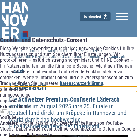
Cookie- und Datenschutz-Consent
Immobilienmarktbericht
Diese Website verwendet nur technisch notwendige Cookies für Ihre
Start
Immobilienmarktbericht
Einzelhandel
Nutzungssession und zum Speichern Ihrer Einstellungen. Wir
Ausgewählte Einzelhandels- und Gastronomieprojekte
Läderach
protokollieren – natürlich streng anonymisiert und OHNE Cookies –
Ihr Nutzerverhalten, um die für unsere Besucher wichtigen Themen
zurück
zu identifizieren und eventuell auftretende Funktionsfehler zu
entdecken. Weitere Informationen und die Widerspruchsoption zum
Tracking finden Sie in unserer
Datenschutzerklärung
.
Läderach
alle erlauben
nur notwendige
Die
Schweizer Premium‑Confiserie Läderach
anpassen
eröffnete im August 2025 ihre 25. Filiale in
Externe Inhalte
Deutschland direkt am Kröpcke in Hannover und
YouTube
stärkt damit das hochwertige
Anbieter:
Google Ireland Ltd -
Zweck:
Einbettung von YouTube-
Einzelhandelsangebot der Innenstadt.
Videos. Dabei werden eventuell personenbezogene Daten an Google
übertragen. -
Datenschutz: