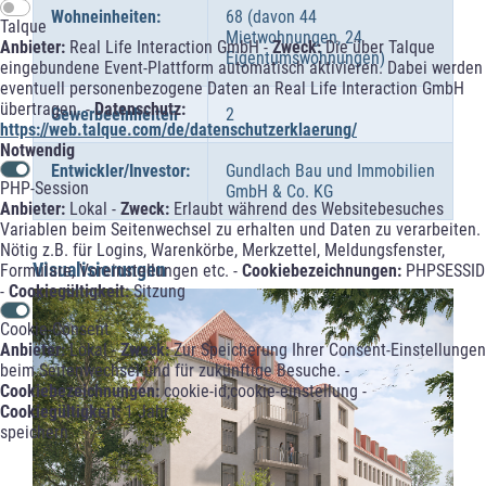
Wohneinheiten:
68 (davon 44
Talque
Mietwohnungen, 24
Anbieter:
Real Life Interaction GmbH -
Zweck:
Die über Talque
Eigentumswohnungen)
eingebundene Event-Plattform automatisch aktivieren. Dabei werden
eventuell personenbezogene Daten an Real Life Interaction GmbH
übertragen. -
Datenschutz:
Gewerbeeinheiten
2
https://web.talque.com/de/datenschutzerklaerung/
Notwendig
Entwickler/Investor:
Gundlach Bau und Immobilien
PHP-Session
GmbH & Co. KG
Anbieter:
Lokal -
Zweck:
Erlaubt während des Websitebesuches
Variablen beim Seitenwechsel zu erhalten und Daten zu verarbeiten.
Nötig z.B. für Logins, Warenkörbe, Merkzettel, Meldungsfenster,
Visualisierungen
Formulare, Voreinstellungen etc. -
Cookiebezeichnungen:
PHPSESSID
-
Cookiegültigkeit:
Sitzung
Cookie-Consent
Anbieter:
Lokal -
Zweck:
Zur Speicherung Ihrer Consent-Einstellungen
beim Seitenwechsel und für zukünftige Besuche. -
Cookiebezeichnungen:
cookie-id;cookie-einstellung -
Cookiegültigkeit:
1 Jahr
speichern