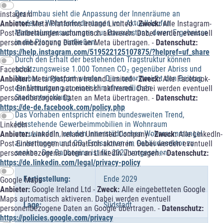
Der Umbau sieht die Anpassung der Innenräume an
instagram
moderne Wohnanforderungen vor. Aktuell laufen
Anbieter:
Meta Platforms Ireland Limited -
Zweck:
Alle Instagram-
Materialuntersuchungen zur Bausubstanz, deren Ergebnisse
Post-Einbettungen automatisch aktiveren. Dabei werden eventuell
in die Planung einfließen.
personenbezogene Daten an Meta übertragen. -
Datenschutz:
https://help.instagram.com/519522125107875/?helpref=uf_share
Durch den Erhalt der bestehenden Tragstruktur können
schätzungsweise 1.000 Tonnen CO₂ gegenüber Abriss und
Facebook
Neubau eingespart werden. Dies unterstreicht den Beitrag
Anbieter:
Meta Platforms Ireland Limited -
Zweck:
Alle Facebook-
der Umnutzung zu einer klimafreundlichen
Post-Einbettungen automatisch aktiveren. Dabei werden eventuell
Stadtentwicklung.
personenbezogene Daten an Meta übertragen. -
Datenschutz:
https://de-de.facebook.com/policy.php
Das Vorhaben entspricht einem bundesweiten Trend,
leerstehende Gewerbeimmobilien in Wohnraum
LinkedIn
umzuwandeln, um den innerstädtischen Wohnraummangel
Anbieter:
LinkedIn Ireland Unlimited Company -
Zweck:
Alle LinkedIn-
zu verringern und CO₂-Emissionen im Gebäudesektor zu
Post-Einbettungen automatisch aktiveren. Dabei werden eventuell
senken. Der Baubeginn ist für 2027 vorgesehen.
personenbezogene Daten an LinkedIn übertragen. -
Datenschutz:
https://de.linkedin.com/legal/privacy-policy
Fertigstellung:
Ende 2029
Google Maps
Anbieter:
Google Ireland Ltd -
Zweck:
Alle eingebetteten Google
Maps automatisch aktiveren. Dabei werden eventuell
Lage:
Südstadt
personenbezogene Daten an Google übertragen. -
Datenschutz:
https://policies.google.com/privacy