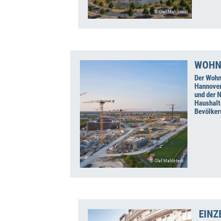
© Olaf Mahlstedt
WOHN
Der Wohn
Hannover
und der 
Haushalt
Bevölke
© Olaf Mahlstedt
EINZ