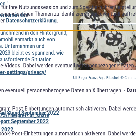
en.“
ür Ihre Nutzungssession und zum Speichern Ihrer Einstellung
cher wichtigen Themen zu identifizieren und eventuell auftr
ernentin der
rer
Datenschutzerklärung
.
zunehmend in den Hintergrund,
Immobilienmarkt auch von
re. Unternehmen und
2023 bleibt es spannend, wie
rausfordernde Situation
e-Videos. Dabei werden eventuell personenbezogene Daten 
r-settings/privacy/
Ulf-Birger Franz, Anja Ritschel, © Christ
n eventuell personenbezogene Daten an X übertragen. -
Dat
agram-Post-Einbettungen automatisch aktiveren. Dabei werde
oad Stand September 2022
75/?helpref=uf_share
report September 2022
r 2022
book-Post-Einbettungen automatisch aktiveren. Dabei werde