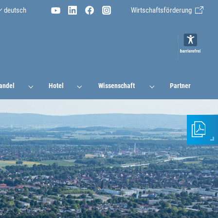
deutsch
Wirtschaftsförderung
andel
Hotel
Wissenschaft
Partner
In
s
Diese
Informa
hinzufü
Fügen
Sie
Seiten
Ihrem