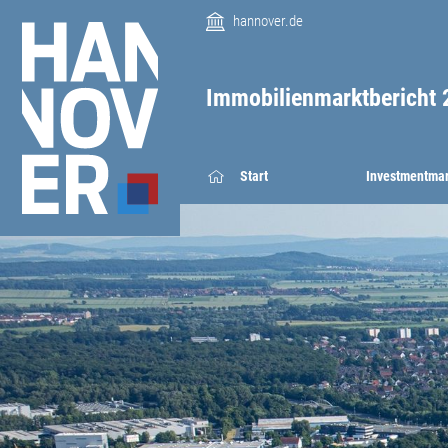
hannover.de
Immobilienmarktbericht 
Start
Investmentma