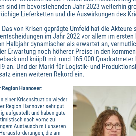
 sind im bevorstehenden Jahr 2023 weiterhin groß:
üchige Lieferketten und die Auswirkungen des Krie
 Das von Krisen geprägte Umfeld hat die Akteure 
sentscheidungen im Jahr 2022 vor allem im ersten 
 Halbjahr dynamischer als erwartet an, vermutli
er Erwartung noch höherer Preise in den kommen
eback und knüpft mit rund 165.000 Quadratmeter 
 an. Und der Markt für Logistik- und Produktions
tz einen weiteren Rekord ein.
er Region Hannover
:
n einer Krisensituation wieder
 der Region Hannover sehr gut
hig aufgestellt und haben gute
timistisch nach vorne zu
in engem Austausch mit unseren
e Herausforderungen, die am