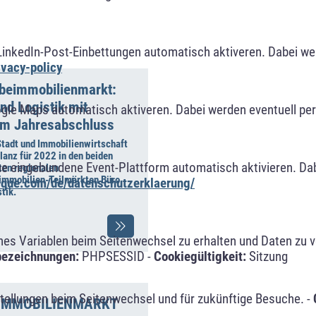
LinkedIn-Post-Einbettungen automatisch aktiveren. Dabei w
ivacy-policy
beimmobilienmarkt:
nd Logistik mit
ogle Maps automatisch aktiveren. Dabei werden eventuell p
em Jahresabschluss
Stadt und Immobilienwirtschaft
lanz für 2022 in den beiden
ue eingebundene Event-Plattform automatisch aktivieren. Da
ten regionalen
mmobilien-Teilmärkten Büro
alque.com/de/datenschutzerklaerung/
tik.
s Variablen beim Seitenwechsel zu erhalten und Daten zu ver
bezeichnungen:
PHPSESSID -
Cookiegültigkeit:
Sitzung
tellungen beim Seitenwechsel und für zukünftige Besuche. -
IMMOBILIENMARKT