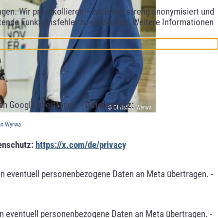
en. Wir protokollieren – natürlich streng anonymisiert und
etende Funktionsfehler zu entdecken. Weitere Informationen
an Google übertragen. -
Datenschutz:
© Christian Wyrwa
ian Wyrwa
enschutz:
https://x.com/de/privacy
n eventuell personenbezogene Daten an Meta übertragen. -
n eventuell personenbezogene Daten an Meta übertragen. -