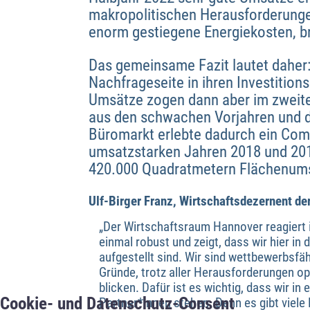
makropolitischen Herausforderungen
enorm gestiegene Energiekosten, br
Das gemeinsame Fazit lautet daher:
Nachfrageseite in ihren Investition
Umsätze zogen dann aber im zweiten
aus den schwachen Vorjahren und d
Büromarkt erlebte dadurch ein Com
umsatzstarken Jahren 2018 und 2019
420.000 Quadratmetern Flächenumsa
Ulf-Birger Franz, Wirtschaftsdezernent d
„Der Wirtschaftsraum Hannover reagiert i
einmal robust und zeigt, dass wir hier in
aufgestellt sind. Wir sind wettbewerbsfä
Gründe, trotz aller Herausforderungen op
blicken. Dafür ist es wichtig, dass wir 
Cookie- und Datenschutz-Consent
Partner*innen stehen. Denn es gibt viel