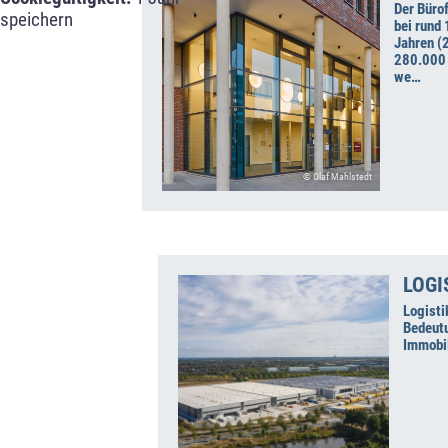
Der Büro
speichern
bei rund 
Jahren (
280.000 
we…
© Olaf Mahlstedt
LOGI
Logisti
Bedeutu
Immobil