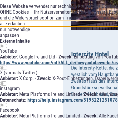
Diese Website verwendet nur technisch notwendige Cookies f
OHNE Cookies – Ihr Nutzerverhalten, um die für unsere Besu
und die Widerspruchsoption zum Tracking finden Sie in unse
alle erlauben
nur notwendige
anpassen
Externe Inhalte
YouTube
Intercity Hotel
Anbieter:
Google Ireland Ltd -
Zweck:
Einbettung von YouTub
https://www.youtube.com/intl/ALL_de/howyoutubeworks/use
Die Intercity-Kette, die
X (vormals Twitter)
westlich vom Hauptbah
Anbieter:
X Corp. -
Zweck:
X-Post-Einbettungen. Dabei werde
zweites Haus das Interc
Grundstücksgesellschaf
instagram
Anbieter:
Meta Platforms Ireland Limited -
Zweck:
Alle Inst
Bredero-Hochhaus, Rasc
Datenschutz:
https://help.instagram.com/5195221251078
Facebook
Anbieter:
Meta Platforms Ireland Limited -
Zweck:
Alle Face