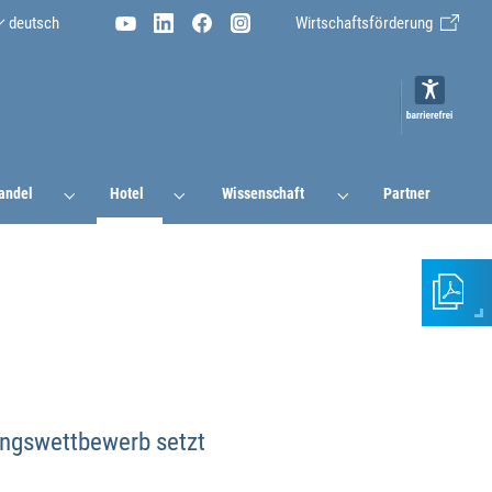
deutsch
Wirtschaftsförderung
andel
Hotel
Wissenschaft
Partner
In
s
Diese
Informa
hinzufü
Fügen
ungswettbewerb setzt
Sie
Seiten
Ihrem