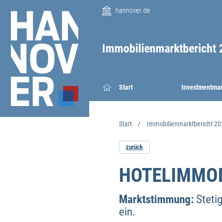
hannover.de
Immobilienmarktbericht 
Start
Investmentma
Start
Immobilienmarktbericht 20
zurück
HOTELIMMO
Marktstimmung:
Steti
ein.