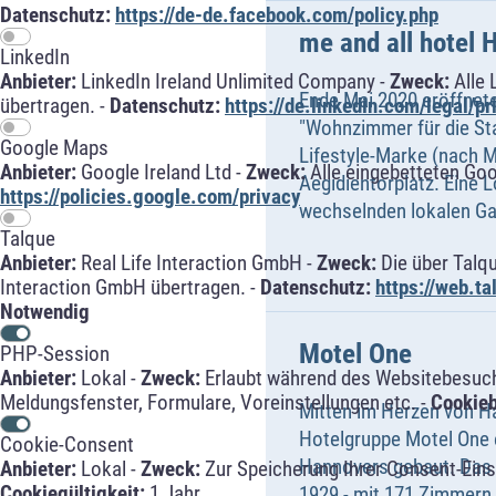
Datenschutz:
https://de-de.facebook.com/policy.php
me and all hotel 
LinkedIn
Anbieter:
LinkedIn Ireland Unlimited Company -
Zweck:
Alle 
Ende Mai 2020 eröffnete
übertragen. -
Datenschutz:
https://de.linkedin.com/legal/pr
"Wohnzimmer für die Stad
Google Maps
Lifestyle-Marke (nach M
Anbieter:
Google Ireland Ltd -
Zweck:
Alle eingebetteten Go
Aegidientorplatz. Eine 
https://policies.google.com/privacy
wechselnden lokalen G
Talque
Anbieter:
Real Life Interaction GmbH -
Zweck:
Die über Talq
Interaction GmbH übertragen. -
Datenschutz:
https://web.t
Notwendig
Motel One
PHP-Session
Anbieter:
Lokal -
Zweck:
Erlaubt während des Websitebesuche
Meldungsfenster, Formulare, Voreinstellungen etc. -
Cookie
Mitten im Herzen von Ha
Hotelgruppe Motel One e
Cookie-Consent
Hannovers gebaut. Das 
Anbieter:
Lokal -
Zweck:
Zur Speicherung Ihrer Consent-Eins
Cookiegültigkeit:
1 Jahr
1929 - mit 171 Zimmern 