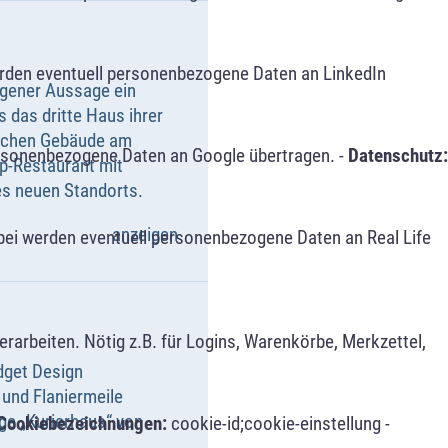
erden eventuell personenbezogene Daten an LinkedIn
igener Aussage ein
s das dritte Haus ihrer
rischen Gebäude am
ersonenbezogene Daten an Google übertragen. -
Datenschutz:
Up-Restaurant mit
s neuen Standorts.
anzeigen
bei werden eventuell personenbezogene Daten an Real Life
arbeiten. Nötig z.B. für Logins, Warenkörbe, Merkzettel,
udget Design
 und Flaniermeile
ge „Kurierhaus“ von
Cookiebezeichnungen:
cookie-id;cookie-einstellung -