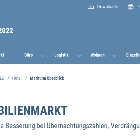
Downloads
2022
rkt
Büro
Logistik
Wohnen
Einzelh
22
Hotel
Markt im Überblick
BILIENMARKT
ge Besserung bei Übernachtungszahlen, Verdräng