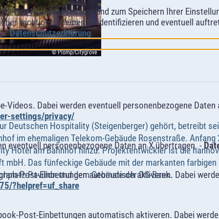
ür Ihre Nutzungssession und zum Speichern Ihrer Einstellung
cher wichtigen Themen zu identifizieren und eventuell auftr
rer
Datenschutzerklärung
.
© Plomp/Citygrove
e-Videos. Dabei werden eventuell personenbezogene Daten 
r-settings/privacy/
 zur Deutschen Hospitality (Steigenberger) gehört, betreibt se
nhof im ehemaligen Telekom-Gebäude Rosenstraße. Anfang 
n eventuell personenbezogene Daten an X übertragen. -
Dat
ity Hotel am Bahnhof hinzu. Projektentwickler ist die hann
t mbH. Das fünfeckige Gebäude mit der markanten farbigen 
agram-Post-Einbettungen automatisch aktiveren. Dabei werde
hplatz-Pavillon und dem Gebäude der DG-Bank.
75/?helpref=uf_share
book-Post-Einbettungen automatisch aktiveren. Dabei werde