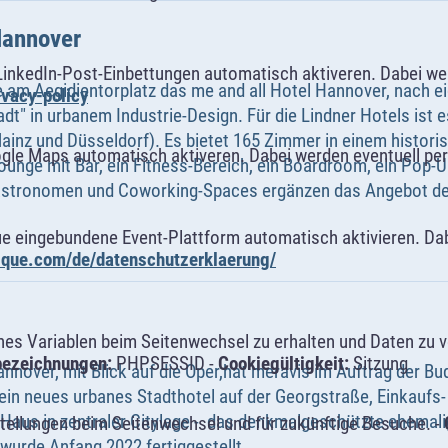
Hannover
LinkedIn-Post-Einbettungen automatisch aktiveren. Dabei w
 am Aegidientorplatz das me and all Hotel Hannover, nach e
ivacy-policy
t" in urbanem Industrie-Design. Für die Lindner Hotels ist e
ainz und Düsseldorf). Es bietet 165 Zimmer in einem histo
ogle Maps automatisch aktiveren. Dabei werden eventuell p
Lounge mit Bar, ein Fitness-Bereich, ein Boardroom, ein Pop-
astronomen und Coworking-Spaces ergänzen das Angebot de
ue eingebundene Event-Plattform automatisch aktivieren. Da
alque.com/de/datenschutzerklaerung/
s Variablen beim Seitenwechsel zu erhalten und Daten zu ver
bezeichnungen:
PHPSESSID -
Cookiegültigkeit:
Sitzung
nnover, mit Blick auf die Oper,hat meravis im Auftrag der B
in neues urbanes Stadthotel auf der Georgstraße, Einkaufs-
Haus in zentraler Citylage - das denkmalgeschützte ehemali
tellungen beim Seitenwechsel und für zukünftige Besuche. -
wurde Anfang 2022 fertiggestellt.