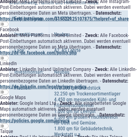
Anbieter:
Meta Platforms Ireland Limited -
Zweck:
Alle Instagram-
Braunschweig, Hameln und Hildesheim hinzu.
Post-Einbettungen automatisch aktiveren. Dabei werden eventuell
personenbezogene Daten an Meta übertragen. -
Datenschutz:
Fertigstellung:
Q3/2024
https://help.instagram.com/519522125107875/?helpref=uf_share
Facebook
Investitionsart:
Neubau
Anbieter:
Meta Platforms Ireland Limited -
Zweck:
Alle Facebook-
Post-Einbettungen automatisch aktiveren. Dabei werden eventuell
personenbezogene Daten an Meta übertragen. -
Datenschutz:
Lage:
A2, AS Lehrte
https://de-de.facebook.com/policy.php
LinkedIn
Anbieter:
LinkedIn Ireland Unlimited Company -
Zweck:
Alle LinkedIn-
Investitionsart:
Neubau
Post-Einbettungen automatisch aktiveren. Dabei werden eventuell
personenbezogene Daten an LinkedIn übertragen. -
Datenschutz:
https://de.linkedin.com/legal/privacy-policy
Flächen:
170.000 qm Grundstück
32.250 qm Trockensortimentlager
Google Maps
4.450 qm messenden Kühl- und
Anbieter:
Google Ireland Ltd -
Zweck:
Alle eingebetteten Google
Frischfleischbereich
Maps automatisch aktiveren. Dabei werden eventuell
1.000 qm für Leergut
personenbezogene Daten an Google übertragen. -
Datenschutz:
2.500 qm großen Frischebereich
https://policies.google.com/privacy
für Obst und Gemüse.
1.800 qm für Gebäudetechnik,
Talque
Werkstatt u.a.