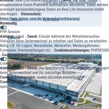
Anbieter:
Real Life Interaction GmbH -
Zweck:
Die über Talque
2.800 qm Büro- und Sozialbereich
eingebundene Event-Plattform automatisch aktivieren. Dabei werden
eventuell personenbezogene Daten an Real Life Interaction GmbH
übertragen. -
Datenschutz:
https://web.talque.com/de/datenschutzerklaerung/
Nutzer:
ALDI Nord
Notwendig
PHP-Session
Anbieter:
Lokal -
Zweck:
Erlaubt während des Websitebesuches
Galerie
Variablen beim Seitenwechsel zu erhalten und Daten zu verarbeiten.
Nötig z.B. für Logins, Warenkörbe, Merkzettel, Meldungsfenster,
Formulare, Voreinstellungen etc. -
Cookiebezeichnungen:
PHPSESSID
-
Cookiegültigkeit:
Sitzung
Cookie-Consent
Anbieter:
Lokal -
Zweck:
Zur Speicherung Ihrer Consent-Einstellungen
beim Seitenwechsel und für zukünftige Besuche. -
Cookiebezeichnungen:
cookie-id;cookie-einstellung -
Cookiegültigkeit:
1 Jahr
speichern
© BREMER SE