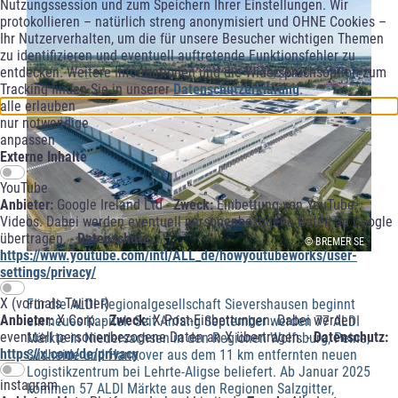
Nutzungssession und zum Speichern Ihrer Einstellungen. Wir
protokollieren – natürlich streng anonymisiert und OHNE Cookies –
Ihr Nutzerverhalten, um die für unsere Besucher wichtigen Themen
zu identifizieren und eventuell auftretende Funktionsfehler zu
entdecken. Weitere Informationen und die Widerspruchsoption zum
Tracking finden Sie in unserer
Datenschutzerklärung
.
alle erlauben
nur notwendige
anpassen
Externe Inhalte
YouTube
Anbieter:
Google Ireland Ltd -
Zweck:
Einbettung von YouTube-
Videos. Dabei werden eventuell personenbezogene Daten an Google
übertragen. -
Datenschutz:
© BREMER SE
https://www.youtube.com/intl/ALL_de/howyoutubeworks/user-
settings/privacy/
X (vormals Twitter)
Für die ALDI Regionalgesellschaft Sievershausen beginnt
Anbieter:
X Corp. -
Zweck:
X-Post-Einbettungen. Dabei werden
ein neues Kapitel: Seit Anfang September werden 77 ALDI
eventuell personenbezogene Daten an X übertragen. -
Datenschutz:
Märkte in Niedersachsen in den Regionen Wolfsburg, Peine,
https://x.com/de/privacy
Südheide und Hannover aus dem 11 km entfernten neuen
Logistikzentrum bei Lehrte-Aligse beliefert. Ab Januar 2025
instagram
kommen 57 ALDI Märkte aus den Regionen Salzgitter,