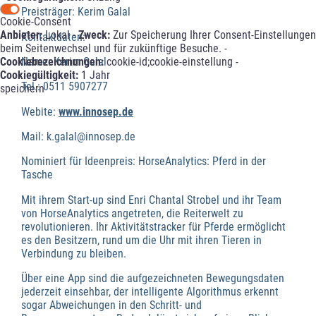
Preisträger: Kerim Galal
Cookie-Consent
Anbieter:
Lokal -
Zweck:
Zur Speicherung Ihrer Consent-Einstellungen
Kontaktdaten:
beim Seitenwechsel und für zukünftige Besuche. -
Cookiebezeichnungen:
cookie-id;cookie-einstellung -
Name: Kerim Galal
Cookiegültigkeit:
1 Jahr
Tel.: 0511 5907277
speichern
Webite:
www.innosep.de
Mail: k.galal@innosep.de
Nominiert für Ideenpreis: HorseAnalytics: Pferd in der
Tasche
Mit ihrem Start-up sind Enri Chantal Strobel und ihr Team
von HorseAnalytics angetreten, die Reiterwelt zu
revolutionieren. Ihr Aktivitätstracker für Pferde ermöglicht
es den Besitzern, rund um die Uhr mit ihren Tieren in
Verbindung zu bleiben.
Über eine App sind die aufgezeichneten Bewegungsdaten
jederzeit einsehbar, der intelligente Algorithmus erkennt
sogar Abweichungen in den Schritt- und