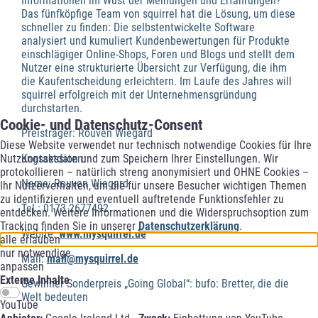
Informationen im Wust der Meinungen und Erfahrungen?
Das fünfköpfige Team von squirrel hat die Lösung, um diese
schneller zu finden: Die selbstentwickelte Software
analysiert und kumuliert Kundenbewertungen für Produkte
einschlägiger Online-Shops, Foren und Blogs und stellt dem
Nutzer eine strukturierte Übersicht zur Verfügung, die ihm
die Kaufentscheidung erleichtern. Im Laufe des Jahres will
squirrel erfolgreich mit der Unternehmensgründung
durchstarten.
Cookie- und Datenschutz-Consent
Preisträger: Rouven Wiegard
Diese Website verwendet nur technisch notwendige Cookies für Ihre
Kontaktdaten:
Nutzungssession und zum Speichern Ihrer Einstellungen. Wir
protokollieren – natürlich streng anonymisiert und OHNE Cookies –
Name: Rouven Wiegard
Ihr Nutzerverhalten, um die für unsere Besucher wichtigen Themen
zu identifizieren und eventuell auftretende Funktionsfehler zu
Tel.: 0173 2677492
entdecken. Weitere Informationen und die Widerspruchsoption zum
Tracking finden Sie in unserer
Datenschutzerklärung
.
Webite:
www.mysquirrel.de
alle erlauben
nur notwendige
Mail:
mail@mysquirrel.de
anpassen
Externe Inhalte
Gewinner Sonderpreis „Going Global“: bufo: Bretter, die die
Welt bedeuten
YouTube