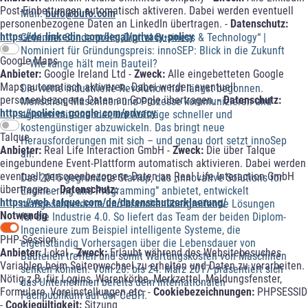
Post-Einbettungen automatisch aktiveren. Dabei werden eventuell
Mail:
bufo@bufo.com
personenbezogene Daten an LinkedIn übertragen. -
Datenschutz:
https://de.linkedin.com/legal/privacy-policy
Gewinner Sonderpreis „Digital Business & Technology“ |
Nominiert für Gründungspreis: innoSEP: Blick in die Zukunft
Google Maps
– Wie lange hält mein Bauteil?
Anbieter:
Google Ireland Ltd -
Zweck:
Alle eingebetteten Google
Maps automatisch aktiveren. Dabei werden eventuell
Die vierte industrielle Revolution hat längst begonnen.
personenbezogene Daten an Google übertragen. -
Datenschutz:
Menschen, Maschinen und Prozesse kommunizieren und
https://policies.google.com/privacy
agieren miteinander, um Aufträge schneller und
kostengünstiger abzuwickeln. Das bringt neue
Talque
Herausforderungen mit sich – und genau dort setzt innoSep
Anbieter:
Real Life Interaction GmbH -
Zweck:
Die über Talque
an.
eingebundene Event-Plattform automatisch aktivieren. Dabei werden
eventuell personenbezogene Daten an Real Life Interaction GmbH
Das 2016 gegründete Startup, das „innovative Solutions for
übertragen. -
Datenschutz:
Engineering and Programming” anbietet, entwickelt
https://web.talque.com/de/datenschutzerklaerung/
maßgeschneiderte und branchenübergreifende Lösungen
Notwendig
für die Industrie 4.0. So liefert das Team der beiden Diplom-
Ingenieure zum Beispiel intelligente Systeme, die
PHP-Session
eigenständig Vorhersagen über die Lebensdauer von
Anbieter:
Lokal -
Zweck:
Erlaubt während des Websitebesuches
Bauteilen treffen und somit Wartungskosten von Maschinen
Variablen beim Seitenwechsel zu erhalten und Daten zu verarbeiten.
senken können. Vom 20. bis 24. März 2017 präsentiert sich
Nötig z.B. für Logins, Warenkörbe, Merkzettel, Meldungsfenster,
das Unternehmen bereits dem internationalen
Formulare, Voreinstellungen etc. -
Cookiebezeichnungen:
PHPSESSID
Fachpublikum auf der CeBIT.
-
Cookiegültigkeit:
Sitzung