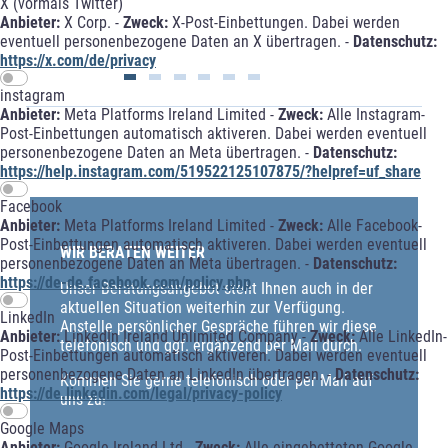
X (vormals Twitter)
Anbieter:
X Corp. -
Zweck:
X-Post-Einbettungen. Dabei werden
eventuell personenbezogene Daten an X übertragen. -
Datenschutz:
https://x.com/de/privacy
instagram
Anbieter:
Meta Platforms Ireland Limited -
Zweck:
Alle Instagram-
Post-Einbettungen automatisch aktiveren. Dabei werden eventuell
personenbezogene Daten an Meta übertragen. -
Datenschutz:
https://help.instagram.com/519522125107875/?helpref=uf_share
Facebook
Anbieter:
Meta Platforms Ireland Limited -
Zweck:
Alle Facebook-
Post-Einbettungen automatisch aktiveren. Dabei werden eventuell
WIR BERATEN WEITER
personenbezogene Daten an Meta übertragen. -
Datenschutz:
https://de-de.facebook.com/policy.php
Unser Beratungsangebot steht Ihnen auch in der
aktuellen Situation weiterhin zur Verfügung.
LinkedIn
Anstelle persönlicher Gespräche führen wir diese
Anbieter:
LinkedIn Ireland Unlimited Company -
Zweck:
Alle LinkedIn-
telefonisch und ggf. ergänzend per Mail durch.
Post-Einbettungen automatisch aktiveren. Dabei werden eventuell
personenbezogene Daten an LinkedIn übertragen. -
Datenschutz:
Kommen Sie gerne telefonisch oder per Mail auf
https://de.linkedin.com/legal/privacy-policy
uns zu!
Google Maps
Anbieter:
Google Ireland Ltd -
Zweck:
Alle eingebetteten Google