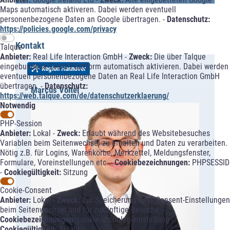
Maps automatisch aktiveren. Dabei werden eventuell
personenbezogene Daten an Google übertragen. -
Datenschutz:
https://policies.google.com/privacy
Kontakt
Talque
Anbieter:
Real Life Interaction GmbH -
Zweck:
Die über Talque
eingebundene Event-Plattform automatisch aktivieren. Dabei werden
Region Hannover
eventuell personenbezogene Daten an Real Life Interaction GmbH
übertragen. -
Datenschutz:
Marcus Voitel
https://web.talque.com/de/datenschutzerklaerung/
Notwendig
PHP-Session
Anbieter:
Lokal -
Zweck:
Erlaubt während des Websitebesuches
Variablen beim Seitenwechsel zu erhalten und Daten zu verarbeiten.
Nötig z.B. für Logins, Warenkörbe, Merkzettel, Meldungsfenster,
Formulare, Voreinstellungen etc. -
Cookiebezeichnungen:
PHPSESSID
-
Cookiegültigkeit:
Sitzung
Cookie-Consent
Anbieter:
Lokal -
Zweck:
Zur Speicherung Ihrer Consent-Einstellungen
beim Seitenwechsel und für zukünftige Besuche. -
Cookiebezeichnungen:
cookie-id;cookie-einstellung -
Cookiegültigkeit:
1 Jahr