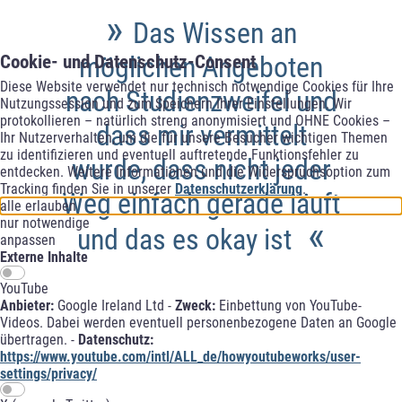
»
Das Wissen an
möglichen Angeboten
Cookie- und Datenschutz-Consent
Diese Website verwendet nur technisch notwendige Cookies für Ihre
nach Studienzweifel und
Nutzungssession und zum Speichern Ihrer Einstellungen. Wir
protokollieren – natürlich streng anonymisiert und OHNE Cookies –
dass mir vermittelt
Ihr Nutzerverhalten, um die für unsere Besucher wichtigen Themen
zu identifizieren und eventuell auftretende Funktionsfehler zu
wurde, dass nicht jeder
entdecken. Weitere Informationen und die Widerspruchsoption zum
Tracking finden Sie in unserer
Datenschutzerklärung
.
Weg einfach gerade läuft
alle erlauben
«
nur notwendige
und das es okay ist
anpassen
Externe Inhalte
YouTube
Anbieter:
Google Ireland Ltd -
Zweck:
Einbettung von YouTube-
Videos. Dabei werden eventuell personenbezogene Daten an Google
übertragen. -
Datenschutz:
https://www.youtube.com/intl/ALL_de/howyoutubeworks/user-
settings/privacy/