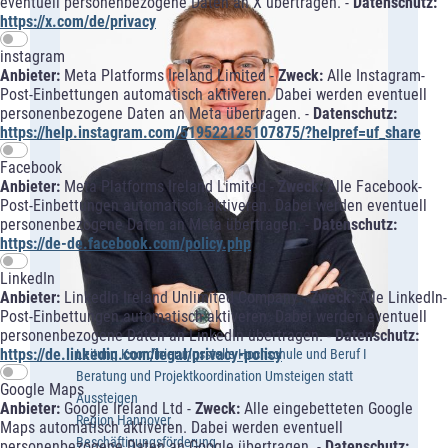
eventuell personenbezogene Daten an X übertragen. -
Datenschutz:
https://x.com/de/privacy
instagram
Anbieter:
Meta Platforms Ireland Limited -
Zweck:
Alle Instagram-
Post-Einbettungen automatisch aktiveren. Dabei werden eventuell
personenbezogene Daten an Meta übertragen. -
Datenschutz:
https://help.instagram.com/519522125107875/?helpref=uf_share
Facebook
Anbieter:
Meta Platforms Ireland Limited -
Zweck:
Alle Facebook-
Post-Einbettungen automatisch aktiveren. Dabei werden eventuell
personenbezogene Daten an Meta übertragen. -
Datenschutz:
https://de-de.facebook.com/policy.php
LinkedIn
Anbieter:
LinkedIn Ireland Unlimited Company -
Zweck:
Alle LinkedIn-
Post-Einbettungen automatisch aktiveren. Dabei werden eventuell
personenbezogene Daten an LinkedIn übertragen. -
Datenschutz:
https://de.linkedin.com/legal/privacy-policy
Leitung Koordinierungsstelle Hochschule und Beruf I
Beratung und Projektkoordination Umsteigen statt
Google Maps
Aussteigen
Anbieter:
Google Ireland Ltd -
Zweck:
Alle eingebetteten Google
Region Hannover
Maps automatisch aktiveren. Dabei werden eventuell
Beschäftigungsförderung
personenbezogene Daten an Google übertragen. -
Datenschutz: