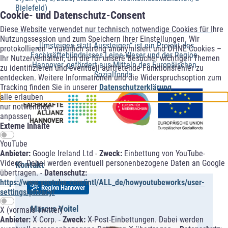
Bielefeld)
Cookie- und Datenschutz-Consent
Diese Website verwendet nur technisch notwendige Cookies für Ihre
Nutzungssession und zum Speichern Ihrer Einstellungen. Wir
„Umsteigen statt Aussteigen“ ist ein Projekt des
protokollieren – natürlich streng anonymisiert und OHNE Cookies –
Fachkräftebündnisses Leine-Weser und der Region
Ihr Nutzerverhalten, um die für unsere Besucher wichtigen Themen
Hannover, gefördert aus Mitteln des Europäischen
zu identifizieren und eventuell auftretende Funktionsfehler zu
Sozialfonds.
entdecken. Weitere Informationen und die Widerspruchsoption zum
Tracking finden Sie in unserer
Datenschutzerklärung
.
alle erlauben
nur notwendige
anpassen
Externe Inhalte
YouTube
Anbieter:
Google Ireland Ltd -
Zweck:
Einbettung von YouTube-
Videos. Dabei werden eventuell personenbezogene Daten an Google
Kontakt
übertragen. -
Datenschutz:
https://www.youtube.com/intl/ALL_de/howyoutubeworks/user-
Region Hannover
settings/privacy/
Marcus Voitel
X (vormals Twitter)
Anbieter:
X Corp. -
Zweck:
X-Post-Einbettungen. Dabei werden