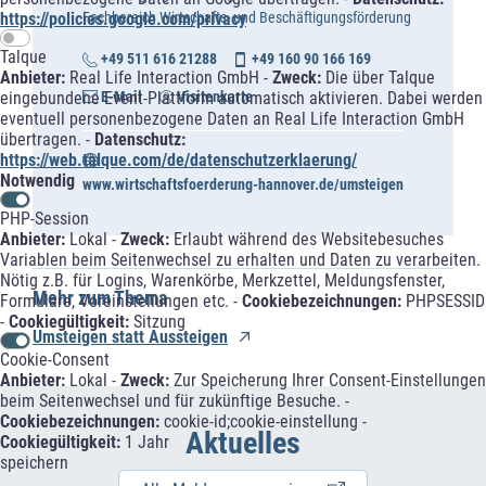
https://policies.google.com/privacy
Fachbereich Wirtschafts- und Beschäftigungsförderung
Talque
+49 511 616 21288
+49 160 90 166 169
Anbieter:
Real Life Interaction GmbH -
Zweck:
Die über Talque
E-Mail
Visitenkarte
eingebundene Event-Plattform automatisch aktivieren. Dabei werden
eventuell personenbezogene Daten an Real Life Interaction GmbH
übertragen. -
Datenschutz:
https://web.talque.com/de/datenschutzerklaerung/
Notwendig
www.wirtschaftsfoerderung-hannover.de/umsteigen
PHP-Session
Anbieter:
Lokal -
Zweck:
Erlaubt während des Websitebesuches
Variablen beim Seitenwechsel zu erhalten und Daten zu verarbeiten.
Nötig z.B. für Logins, Warenkörbe, Merkzettel, Meldungsfenster,
Mehr zum Thema
Formulare, Voreinstellungen etc. -
Cookiebezeichnungen:
PHPSESSID
-
Cookiegültigkeit:
Sitzung
Umsteigen statt Aussteigen
Cookie-Consent
Anbieter:
Lokal -
Zweck:
Zur Speicherung Ihrer Consent-Einstellungen
beim Seitenwechsel und für zukünftige Besuche. -
Cookiebezeichnungen:
cookie-id;cookie-einstellung -
Aktuelles
Cookiegültigkeit:
1 Jahr
speichern