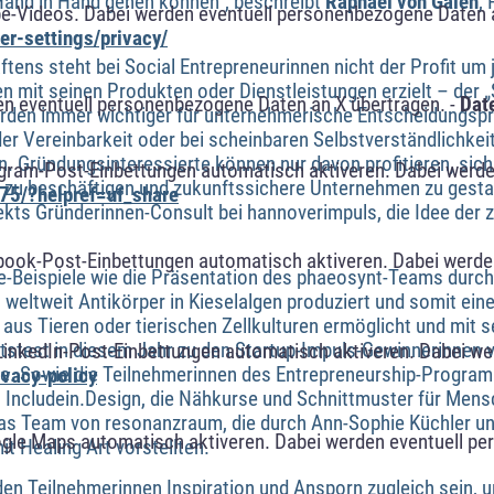
 Hand in Hand gehen können“, beschreibt
Raphael von Galen
, 
e-Videos. Dabei werden eventuell personenbezogene Daten 
r-settings/privacy/
tens steht bei Social Entrepreneurinnen nicht der Profit um 
n mit seinen Produkten oder Dienstleistungen erzielt – der „
n eventuell personenbezogene Daten an X übertragen. -
Dat
rden immer wichtiger für unternehmerische Entscheidungspro
er Vereinbarkeit oder bei scheinbaren Selbstverständlichkei
. Gründungsinteressierte können nur davon profitieren, sich 
agram-Post-Einbettungen automatisch aktiveren. Dabei werde
zu beschäftigen und zukunftssichere Unternehmen zu gestal
75/?helpref=uf_share
jekts Gründerinnen-Consult bei hannoverimpuls, die Idee der
book-Post-Einbettungen automatisch aktiveren. Dabei werde
-Beispiele wie die Präsentation des phaeosynt-Teams durch
weltweit Antikörper in Kieselalgen produziert und somit eine 
us Tieren oder tierischen Zellkulturen ermöglicht und mit 
ftstest in diesem Jahr zu den Startup-Impuls-Gewinnerinnen
LinkedIn-Post-Einbettungen automatisch aktiveren. Dabei w
. Sowie die Teilnehmerinnen des Entrepreneurship-Program
ivacy-policy
n Includein.Design, die Nähkurse und Schnittmuster für Men
das Team von resonanzraum, die durch Ann-Sophie Küchler u
ogle Maps automatisch aktiveren. Dabei werden eventuell p
t Healing Art vorstellten.
den Teilnehmerinnen Inspiration und Ansporn zugleich sein,