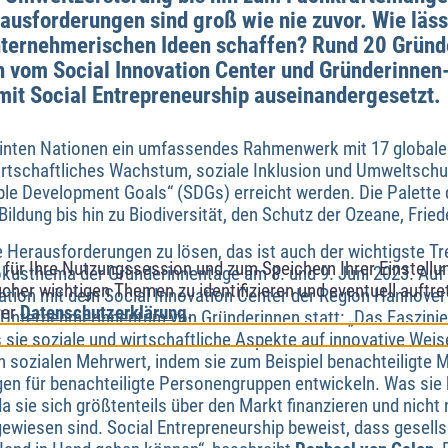
ausforderungen sind groß wie nie zuvor. Wie läss
nternehmerischen Ideen schaffen? Rund 20 Gründ
 vom Social Innovation Center und Gründerinnen
mit Social Entrepreneurship auseinandergesetzt.
einten Nationen ein umfassendes Rahmenwerk mit 17 globalen
wirtschaftliches Wachstum, soziale Inklusion und Umweltschu
ble Development Goals“ (SDGs) erreicht werden. Die Palette
ildung bis hin zu Biodiversität, den Schutz der Ozeane, Fried
 Herausforderungen zu lösen, das ist auch der wichtigste Tr
ür Ihre Nutzungssession und zum Speichern Ihrer Einstellung
usthema der Gründerinnentage am 8. und 9. Juni 2023. Auf I
cher wichtigen Themen zu identifizieren und eventuell auftr
ration mit dem Social Innovation Center der Region Hannove
rer
Datenschutzerklärung
.
s Unternehmerinnentum von Gründerinnen statt: „Das Faszini
 sie soziale und wirtschaftliche Aspekte auf innovative Weis
 sozialen Mehrwert, indem sie zum Beispiel benachteiligte
en für benachteiligte Personengruppen entwickeln. Was sie 
da sie sich größtenteils über den Markt finanzieren und nicht
gewiesen sind. Social Entrepreneurship beweist, dass gesel