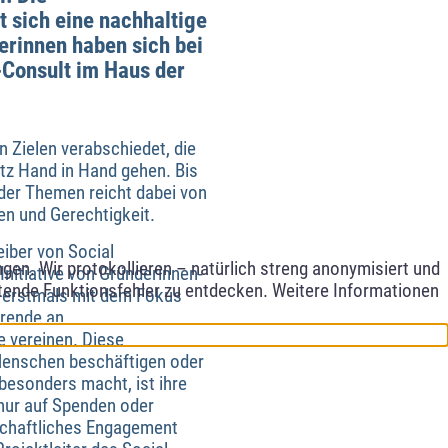
t sich eine nachhaltige
erinnen haben sich bei
-Consult im Haus der
 Zielen verabschiedet, die
tz Hand in Hand gehen. Bis
 der Themen reicht dabei von
en und Gerechtigkeit.
eiber von Social
en. Wir protokollieren – natürlich streng anonymisiert und
nitiative von Gründerinnen-
etende Funktionsfehler zu entdecken. Weitere Informationen
r erstmals mit dem Fokus
erende an
e vereinen. Diese
 Menschen beschäftigen oder
besonders macht, ist ihre
 nur auf Spenden oder
lschaftliches Engagement