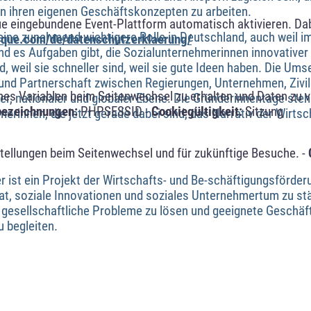
an ihren eigenen Geschäftskonzepten zu arbeiten.
ue eingebundene Event-Plattform automatisch aktivieren. Da
eine zunehmend wichtigere Rolle in Deutschland, auch weil
alque.com/de/datenschutzerklaerung/
und es Aufgaben gibt, die Sozialunternehmerinnen innovativer
ind, weil sie schneller sind, weil sie gute Ideen haben. Die U
nd Partnerschaft zwischen Regierungen, Unternehmen, Zivil
s Variablen beim Seitenwechsel zu erhalten und Daten zu ver
er, nationaler und globaler Ebene. Die Gründerinnentage steh
bezeichnungen:
PHPSESSID -
Cookiegültigkeit:
Sitzung
erinnen, die jetzt gerade dabei sind, das Narrativ der Wirts
tellungen beim Seitenwechsel und für zukünftige Besuche. -
r ist ein Projekt der Wirtschafts- und Be-schäftigungsförde
hat, soziale Innovationen und soziales Unternehmertum zu s
 gesellschaftliche Probleme zu lösen und geeignete Geschäf
 begleiten.