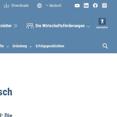
Downloads
deutsch
sletter
Die Wirt­schaftsför­derungen
fte
Gründung
Erfolgsgeschichten
sch
: Die