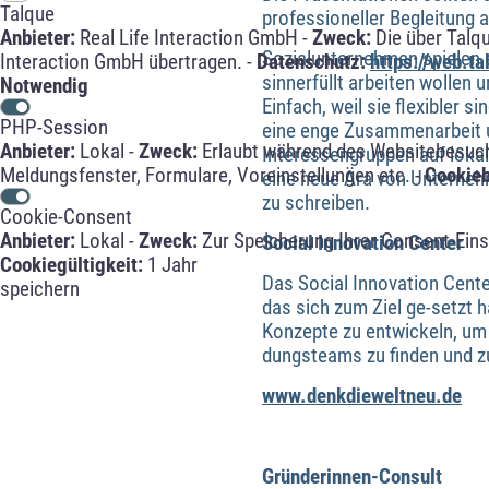
Talque
professioneller Begleitung 
Anbieter:
Real Life Interaction GmbH -
Zweck:
Die über Talq
Sozialunternehmen spielen 
Interaction GmbH übertragen. -
Datenschutz:
https://web.t
sinnerfüllt arbeiten wollen 
Notwendig
Einfach, weil sie flexibler s
PHP-Session
eine enge Zusammenarbeit u
Anbieter:
Lokal -
Zweck:
Erlaubt während des Websitebesuche
Interessengruppen auf lokal
Meldungsfenster, Formulare, Voreinstellungen etc. -
Cookie
eine neue Ära von Unternehm
zu schreiben.
Cookie-Consent
Anbieter:
Lokal -
Zweck:
Zur Speicherung Ihrer Consent-Eins
Social Innovation Center
Cookiegültigkeit:
1 Jahr
Das Social Innovation Cente
speichern
das sich zum Ziel ge-setzt 
Konzepte zu entwickeln, um
dungsteams zu finden und zu
www.denkdieweltneu.de
Gründerinnen-Consult