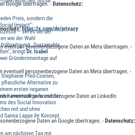
Projektleiter des Social
an Google übertragen. -
Datenschutz:
jeden Preis, sondern die
Social Impact“:
enschutz:
https://x.com/de/privacy
zesse – sei es bei der
ten wie der Wahl
frühzeitig mit „Sustainable
n eventuell personenbezogene Daten an Meta übertragen. -
ten“, bringt
Dr. Isabel
 zwei Gründerinnentage auf
n eventuell personenbezogene Daten an Meta übertragen. -
 Stephanie Pfeil-Coenen,
pflanzliche Alternative zu
seinem ersten veganen
 von hannoverimpuls und der
erden eventuell personenbezogene Daten an LinkedIn
ms des Social Innovation
schen mit und ohne
nd Sanna Lappe ihr Konzept
ersonenbezogene Daten an Google übertragen. -
Datenschutz:
 um am nächsten Tag mit