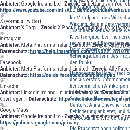
und wirtschaftlicher Erfolg
Anbieter:
Google Ireland Ltd -
Zweck:
Einbettung von YouTub
Innovation Centers.
https://www.youtube.com/intl/ALL_de/howyoutubeworks/use
Im Mittelpunkt des Wirtschaf
X (vormals Twitter)
Wirkung, die ein Unternehme
Anbieter:
X Corp. -
Zweck:
X-Post-Einbettungen. Dabei werde
„Nachhaltigkeitsaspekte we
Kreditvergabe, bei Themen d
instagram
recyclebarer Büromaterialien
Anbieter:
Meta Platforms Ireland Limited -
Zweck:
Alle Inst
Development Goals“ (SDGs) 
Datenschutz:
https://help.instagram.com/5195221251078
Schwinge
, Leiterin des Pro
den Punkt.
Facebook
Anbieter:
Meta Platforms Ireland Limited -
Zweck:
Alle Face
Hannoversche Best-Practice
Datenschutz:
https://de-de.facebook.com/policy.php
das als erstes Unternehmen 
herkömmlichen Antikörpern a
LinkedIn
(tierfreien) Schwangerscha
Anbieter:
LinkedIn Ireland Unlimited Company -
Zweck:
Alle 
Sparkasse Hannover gehörte
übertragen. -
Datenschutz:
https://de.linkedin.com/legal/pr
Centers, Anna Chevalier vo
Google Maps
Behinderung anbietet, und 
Anbieter:
Google Ireland Ltd -
Zweck:
Alle eingebetteten Go
der Gesundheitsförderung mi
https://policies.google.com/privacy
Die Präsentationen sollten 