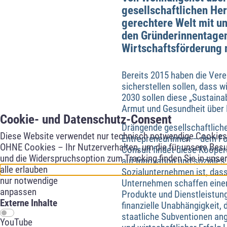
gesellschaftlichen Her
gerechtere Welt mit u
den Gründerinnentagen
Wirtschaftsförderung 
Bereits 2015 haben die Ver
sicherstellen sollen, dass 
2030 sollen diese „Sustaina
Armut und Gesundheit über B
Cookie- und Datenschutz-Consent
Drängende gesellschaftliche
Diese Website verwendet nur technisch notwendige Cookies f
Entrepreneurinnen – dem Fok
OHNE Cookies – Ihr Nutzerverhalten, um die für unsere Besu
Consult findet diese Koope
und die Widerspruchsoption zum Tracking finden Sie in unse
auf Innovation und soziale
alle erlauben
Sozialunternehmen ist, dass
nur notwendige
Unternehmen schaffen einen
anpassen
Produkte und Dienstleistung
Externe Inhalte
finanzielle Unabhängigkeit, 
staatliche Subventionen an
YouTube