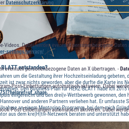
rer
Datenschutzerklärung
.
e-Videos. Dabei werden eventuell personenbezogene Daten 
r-settings/privacy/
Z-BLATT entstanden?
n eventuell personenbezogene Daten an X übertragen. -
Dat
Jahren um die Gestaltung ihrer Hochzeitseinladung gebeten, 
t ist zwar nichts geworden, aber die durfte die Karte ins N
agram-Post-Einbettungen automatisch aktiveren. Dabei werde
e ergeben. Den Business-Plan für HERZ-BLATT habe ich 2015 
75/?helpref=uf_share
mpuls eingereicht und den drei|v-Wettbewerb gewonnen, de
 Hannover und anderen Partnern verliehen hat. Er umfasste 
Teilnahme an einem Mentoring-Programm, bei dem mich Grün
book-Post-Einbettungen automatisch aktiveren. Dabei werde
tor aus dem kre|H|tiv-Netzwerk beraten und unterstützt hab