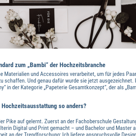
tandard zum „Bambi“ der Hochzeitsbranche
 Materialien und Accessoires verarbeitet, um für jedes Paar 
u schaffen. Und genau dafür wurde sie jetzt ausgezeichnet. I
“ in der Kategorie „Papeterie Gesamtkonzept“, der als „Ba
 Hochzeitsausstattung so anders?
er Pike auf gelernt. Zuerst an der Fachoberschule Gestaltun
terin Digital und Print gemacht – und Bachelor und Master al
beit an der Trendforschung: Ich liefere anspruchsvolle Desig