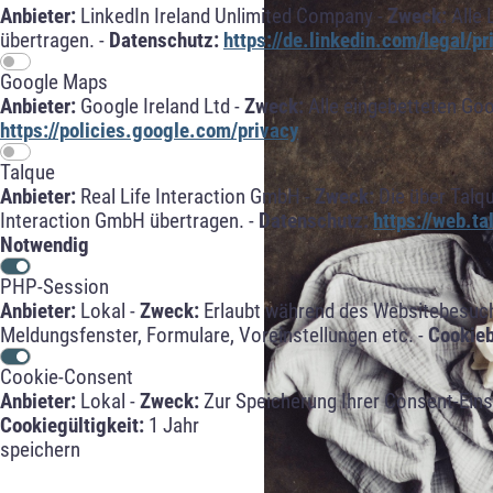
Anbieter:
LinkedIn Ireland Unlimited Company -
Zweck:
Alle 
übertragen. -
Datenschutz:
https://de.linkedin.com/legal/pr
Google Maps
Anbieter:
Google Ireland Ltd -
Zweck:
Alle eingebetteten Go
https://policies.google.com/privacy
Talque
Anbieter:
Real Life Interaction GmbH -
Zweck:
Die über Talq
Interaction GmbH übertragen. -
Datenschutz:
https://web.t
Notwendig
PHP-Session
Anbieter:
Lokal -
Zweck:
Erlaubt während des Websitebesuche
Meldungsfenster, Formulare, Voreinstellungen etc. -
Cookie
Cookie-Consent
Anbieter:
Lokal -
Zweck:
Zur Speicherung Ihrer Consent-Eins
Cookiegültigkeit:
1 Jahr
speichern