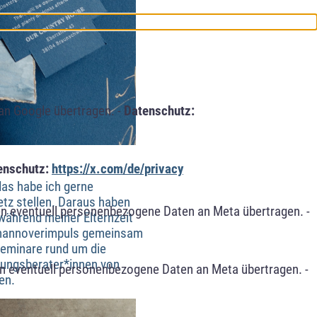
an Google übertragen. -
Datenschutz:
enschutz:
https://x.com/de/privacy
das habe ich gerne
etz stellen. Daraus haben
n eventuell personenbezogene Daten an Meta übertragen. -
während meiner Elternzeit
n hannoverimpuls gemeinsam
Seminare rund um die
dungsberater*innen von
n eventuell personenbezogene Daten an Meta übertragen. -
en.