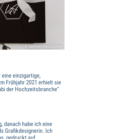
© hannoverimpuls GmbH
eine einzigartige,
m Frühjahr 2021 erhielt sie
mbi der Hochzeitsbranche“
g, danach habe ich eine
s Grafikdesignerin. Ich
ns, gedruckt auf