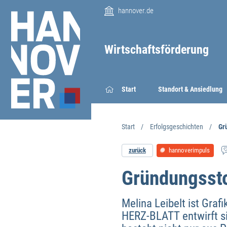
hannover.de
Wirtschaftsförderung
Start
Standort & Ansiedlung
Start
Erfolgsgeschichten
Gr
zurück
hannoverimpuls
Gründungssto
Melina Leibelt ist Grafi
HERZ-BLATT entwirft sie