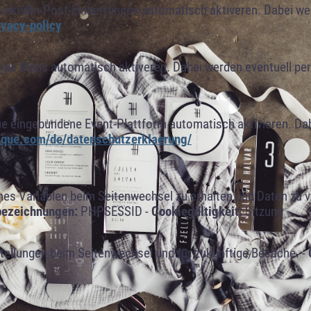
LinkedIn-Post-Einbettungen automatisch aktiveren. Dabei w
ivacy-policy
ogle Maps automatisch aktiveren. Dabei werden eventuell p
ue eingebundene Event-Plattform automatisch aktivieren. Da
alque.com/de/datenschutzerklaerung/
s Variablen beim Seitenwechsel zu erhalten und Daten zu ver
bezeichnungen:
PHPSESSID -
Cookiegültigkeit:
Sitzung
tellungen beim Seitenwechsel und für zukünftige Besuche. -