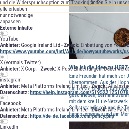
und die Widerspruchsoption zum Tracking finden Sie in unse
alle erlauben
nur notwendige
anpassen
Externe Inhalte
YouTube
Anbieter:
Google Ireland Ltd -
Zweck:
Einbettung von YouTub
https://www.youtube.com/intl/ALL_de/howyoutubeworks/use
X (vormals Twitter)
Wie ist die Idee zu HER
Anbieter:
X Corp. -
Zweck:
X-Post-Einbettungen. Dabei werde
Eine Freundin hat mich vor 
instagram
übernommen. Aus der Hochzei
Anbieter:
Meta Platforms Ireland Limited -
Zweck:
Alle Inst
sich erste kleinere Aufträg
Datenschutz:
https://help.instagram.com/5195221251078
geschrieben, bei hannoveri
mit dem kre|H|tiv-Netzwerk
Facebook
Selbstständigkeit und die 
Anbieter:
Meta Platforms Ireland Limited -
Zweck:
Alle Face
hannoverimpuls und ein Men
Datenschutz:
https://de-de.facebook.com/policy.php
LinkedIn