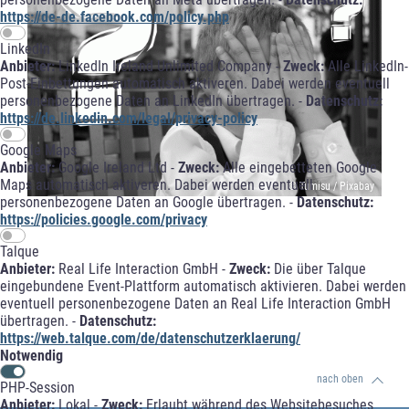
https://de-de.facebook.com/policy.php
LinkedIn
Anbieter:
LinkedIn Ireland Unlimited Company -
Zweck:
Alle LinkedIn-
Post-Einbettungen automatisch aktiveren. Dabei werden eventuell
personenbezogene Daten an LinkedIn übertragen. -
Datenschutz:
https://de.linkedin.com/legal/privacy-policy
Google Maps
Anbieter:
Google Ireland Ltd -
Zweck:
Alle eingebetteten Google
Maps automatisch aktiveren. Dabei werden eventuell
© Tumisu / Pixabay
personenbezogene Daten an Google übertragen. -
Datenschutz:
https://policies.google.com/privacy
Talque
Anbieter:
Real Life Interaction GmbH -
Zweck:
Die über Talque
eingebundene Event-Plattform automatisch aktivieren. Dabei werden
eventuell personenbezogene Daten an Real Life Interaction GmbH
übertragen. -
Datenschutz:
https://web.talque.com/de/datenschutzerklaerung/
Notwendig
nach oben
PHP-Session
Anbieter:
Lokal -
Zweck:
Erlaubt während des Websitebesuches