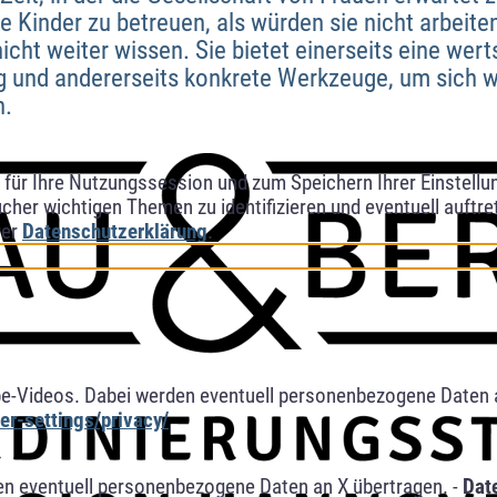
re Kinder zu betreuen, als würden sie nicht arbeiten
icht weiter wissen. Sie bietet einerseits eine we
und andererseits konkrete Werkzeuge, um sich we
n.
ür Ihre Nutzungssession und zum Speichern Ihrer Einstellung
cher wichtigen Themen zu identifizieren und eventuell auftr
rer
Datenschutzerklärung
.
e-Videos. Dabei werden eventuell personenbezogene Daten 
r-settings/privacy/
n eventuell personenbezogene Daten an X übertragen. -
Dat