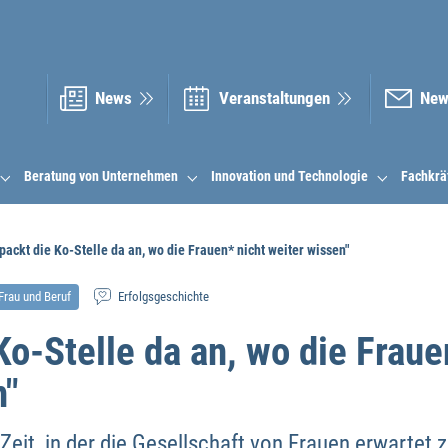
News
Veranstal­tungen
New
Beratung von Unternehmen
Innovation und Technologie
Fachkrä
.packt die Ko-Stelle da an, wo die Frauen* nicht weiter wissen"
Frau und Beruf
Erfolgsgeschichte
 Ko-Stelle da an, wo die Fraue
n"
 Zeit, in der die Gesellschaft von Frauen erwartet z