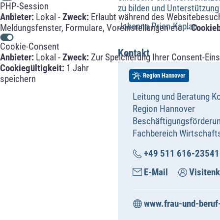
PHP-Session
zu bilden und Unterstützung 
Anbieter:
Lokal -
Zweck:
Erlaubt während des Websitebesuche
Johanna Prien-Kaplan
Meldungsfenster, Formulare, Voreinstellungen etc. -
Cookie
Cookie-Consent
Kontakt
Anbieter:
Lokal -
Zweck:
Zur Speicherung Ihrer Consent-Eins
Cookiegültigkeit:
1 Jahr
Region Hannover
speichern
Leitung und Beratung Ko
Region Hannover
Beschäftigungsförderu
Fachbereich Wirtschaft
+49 511 616-23541
E-Mail
Visitenk
www.frau-und-beruf