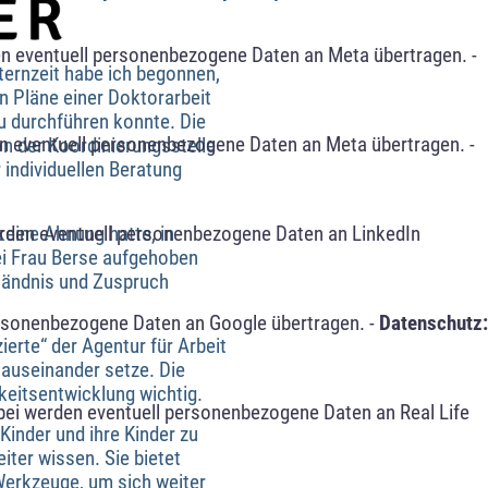
n eventuell personenbezogene Daten an Meta übertragen. -
ternzeit habe ich begonnen,
en Pläne einer Doktorarbeit
au durchführen konnte. Die
n eventuell personenbezogene Daten an Meta übertragen. -
on der Koordinierungsstelle
 individuellen Beratung
eine Ahnung hatte, in
erden eventuell personenbezogene Daten an LinkedIn
ei Frau Berse aufgehoben
ständnis und Zuspruch
ersonenbezogene Daten an Google übertragen. -
Datenschutz:
erte“ der Agentur für Arbeit
auseinander setze. Die
keitsentwicklung wichtig.
bei werden eventuell personenbezogene Daten an Real Life
 Kinder und ihre Kinder zu
eiter wissen. Sie bietet
erkzeuge, um sich weiter