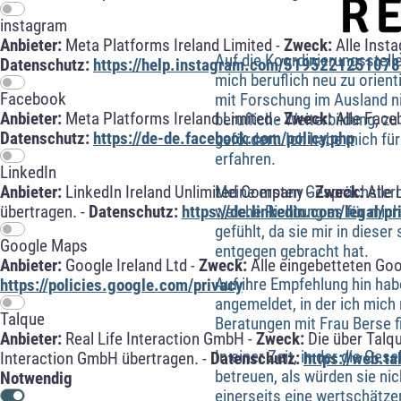
instagram
Anbieter:
Meta Platforms Ireland Limited -
Zweck:
Alle Inst
Auf die Koordinierungsstell
Datenschutz:
https://help.instagram.com/5195221251078
mich beruflich neu zu orien
Facebook
mit Forschung im Ausland ni
Anbieter:
Meta Platforms Ireland Limited -
Zweck:
Alle Face
berufliche Weiterbildung, z
Datenschutz:
https://de-de.facebook.com/policy.php
gefördert. Ich habe mich fü
erfahren.
LinkedIn
Meine ersten Gesprächstermi
Anbieter:
LinkedIn Ireland Unlimited Company -
Zweck:
Alle 
welche Richtung es für mich
übertragen. -
Datenschutz:
https://de.linkedin.com/legal/pr
gefühlt, da sie mir in dies
Google Maps
entgegen gebracht hat.
Anbieter:
Google Ireland Ltd -
Zweck:
Alle eingebetteten Go
Auf ihre Empfehlung hin hab
https://policies.google.com/privacy
angemeldet, in der ich mic
Talque
Beratungen mit Frau Berse f
Anbieter:
Real Life Interaction GmbH -
Zweck:
Die über Talq
In einer Zeit, in der die Ges
Interaction GmbH übertragen. -
Datenschutz:
https://web.t
betreuen, als würden sie nic
Notwendig
einerseits eine wertschätz