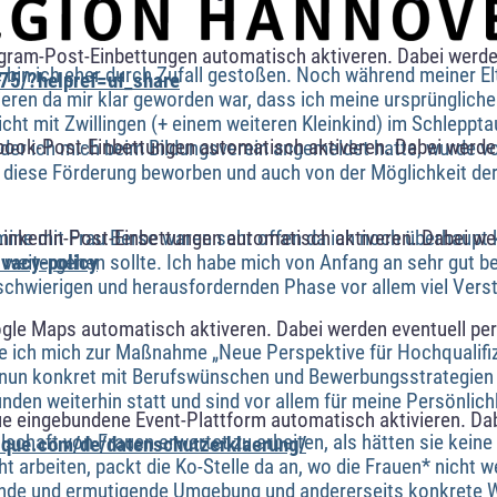
agram-Post-Einbettungen automatisch aktiveren. Dabei werde
e bin ich eher durch Zufall gestoßen. Noch während meiner El
75/?helpref=uf_share
tieren da mir klar geworden war, dass ich meine ursprünglich
cht mit Zwillingen (+ einem weiteren Kleinkind) im Schleppt
book-Post-Einbettungen automatisch aktiveren. Dabei werde
u der ich mich beim Bildungsverein angemeldet hatte, wurde v
r diese Förderung beworben und auch von der Möglichkeit der
ne mit Frau Berse waren sehr offen da ich noch überhaupt k
LinkedIn-Post-Einbettungen automatisch aktiveren. Dabei w
 weitergehen sollte. Ich habe mich von Anfang an sehr gut b
ivacy-policy
er schwierigen und herausfordernden Phase vor allem viel Ver
ogle Maps automatisch aktiveren. Dabei werden eventuell p
e ich mich zur Maßnahme „Neue Perspektive für Hochqualifizi
h nun konkret mit Berufswünschen und Bewerbungsstrategien 
inden weiterhin statt und sind vor allem für meine Persönlich
ue eingebundene Event-Plattform automatisch aktivieren. Da
ellschaft von Frauen erwartet zu arbeiten, als hätten sie keine
alque.com/de/datenschutzerklaerung/
ht arbeiten, packt die Ko-Stelle da an, wo die Frauen* nicht w
ende und ermutigende Umgebung und andererseits konkrete W