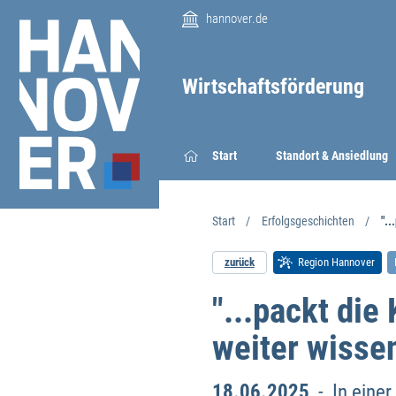
hannover.de
Wirtschaftsförderung
Start
Standort & Ansiedlung
Start
Erfolgsgeschichten
"..
zurück
Region Hannover
"...packt die
weiter wisse
18.06.2025
- In einer