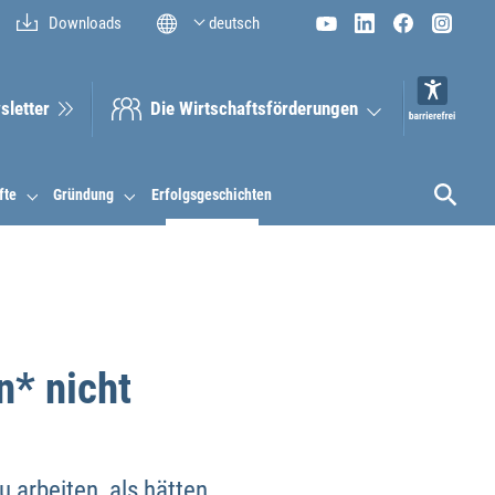
Downloads
deutsch
sletter
Die Wirt­schaftsför­derungen
fte
Gründung
Erfolgsgeschichten
n* nicht
u arbeiten, als hätten