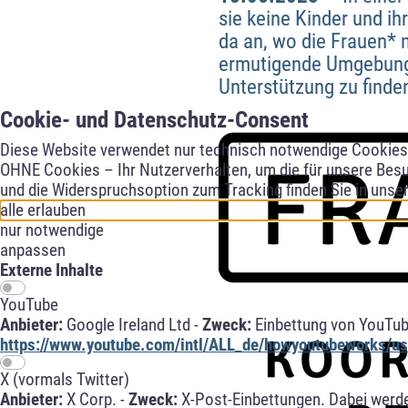
sie keine Kinder und ih
da an, wo die Frauen* n
ermutigende Umgebung 
Unterstützung zu finde
Cookie- und Datenschutz-Consent
Diese Website verwendet nur technisch notwendige Cookies f
OHNE Cookies – Ihr Nutzerverhalten, um die für unsere Besu
und die Widerspruchsoption zum Tracking finden Sie in unse
alle erlauben
nur notwendige
anpassen
Externe Inhalte
YouTube
Anbieter:
Google Ireland Ltd -
Zweck:
Einbettung von YouTub
https://www.youtube.com/intl/ALL_de/howyoutubeworks/use
X (vormals Twitter)
Anbieter:
X Corp. -
Zweck:
X-Post-Einbettungen. Dabei werde