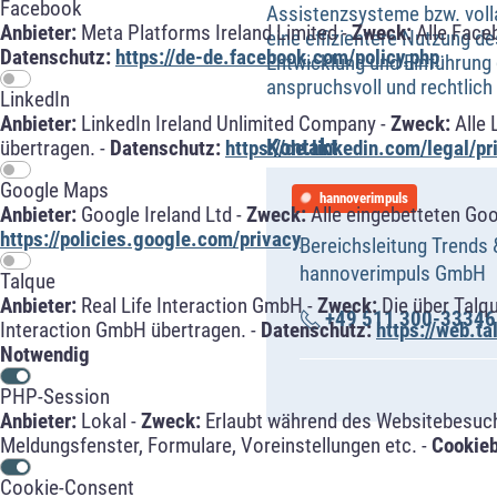
Facebook
Assistenzsysteme bzw. volla
Anbieter:
Meta Platforms Ireland Limited -
Zweck:
Alle Face
eine effizientere Nutzung d
Datenschutz:
https://de-de.facebook.com/policy.php
Entwicklung und Einführung 
anspruchsvoll und rechtlich
LinkedIn
Anbieter:
LinkedIn Ireland Unlimited Company -
Zweck:
Alle 
Kontakt
übertragen. -
Datenschutz:
https://de.linkedin.com/legal/pr
Google Maps
hannoverimpuls
Anbieter:
Google Ireland Ltd -
Zweck:
Alle eingebetteten Go
https://policies.google.com/privacy
Bereichsleitung Trends 
hannoverimpuls GmbH
Talque
Anbieter:
Real Life Interaction GmbH -
Zweck:
Die über Talq
+49 511 300-33346
Interaction GmbH übertragen. -
Datenschutz:
https://web.t
Notwendig
PHP-Session
Anbieter:
Lokal -
Zweck:
Erlaubt während des Websitebesuche
Meldungsfenster, Formulare, Voreinstellungen etc. -
Cookie
Cookie-Consent