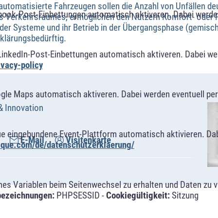
utomatisierte Fahrzeugen sollen die Anzahl von Unfällen deu
book-Post-Einbettungen automatisch aktiveren. Dabei werde
es Verkehrsraumes, ermöglichen den Nutzern Komfort- oder Pr
der Systeme und ihr Betrieb in der Übergangsphase (gemischt
 klärungsbedürftig.
LinkedIn-Post-Einbettungen automatisch aktiveren. Dabei w
ivacy-policy
ogle Maps automatisch aktiveren. Dabei werden eventuell p
& Innovation
ue eingebundene Event-Plattform automatisch aktivieren. Da
E-Mail
Visitenkarte
alque.com/de/datenschutzerklaerung/
s Variablen beim Seitenwechsel zu erhalten und Daten zu ver
bezeichnungen:
PHPSESSID -
Cookiegültigkeit:
Sitzung