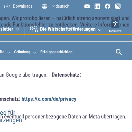
Downloads
deutsch
en. Wir protokollieren – natürlich streng anonymisiert und
etende Funktionsfehler zu entdecken. Weitere Informationen
sletter
Die Wirt­schaftsför­derungen
fte
Gründung
Erfolgsgeschichten
an Google übertragen. -
Datenschutz:
enschutz:
https://x.com/de/privacy
eg für
n eventuell personenbezogene Daten an Meta übertragen. -
ahrzeugen.