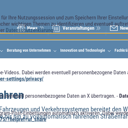
ür Ihre Nutzungssession und zum Speichern Ihrer Einstellung
cher wichtigen Themen zu identifizieren und eventuell auftr
News
Veranstal­tungen
New
rer
Datenschutzerklärung
.
Beratung von Unternehmen
Innovation und Technologie
Fachkrä
e-Videos. Dabei werden eventuell personenbezogene Daten 
r-settings/privacy/
ahren
n eventuell personenbezogene Daten an X übertragen. -
Dat
n Fahrzeugen und Verkehrssystemen bereitet den W
agram-Post-Einbettungen automatisch aktiveren. Dabei werde
e bis hin zu vollautomatisch fahrenden Straßenf
75/?helpref=uf_share