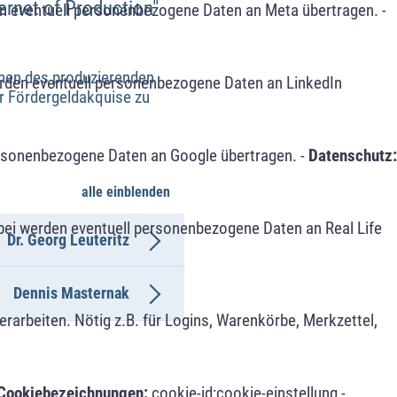
ternet of Production"
n eventuell personenbezogene Daten an Meta übertragen. -
hmen des produzierenden
erden eventuell personenbezogene Daten an LinkedIn
er Fördergeldakquise zu
ersonenbezogene Daten an Google übertragen. -
Datenschutz:
alle einblenden
bei werden eventuell personenbezogene Daten an Real Life
Dr. Georg Leuteritz
Dennis Masternak
arbeiten. Nötig z.B. für Logins, Warenkörbe, Merkzettel,
Cookiebezeichnungen:
cookie-id;cookie-einstellung -