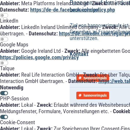
Bezogen auf den industr
Anbieter:
Meta Platforms Ireland Limited -
Zweck:
Alle Face
bezeichnen.
Datenschutz:
https://de-de.facebook.com/policy.php
LinkedIn
Ziel von hannoverimpuls is
Anbieter:
LinkedIn Ireland Unlimited Company -
Zweck:
Alle 
Gewerbes zu Fragestellungen
übertragen. -
Datenschutz:
https://de.linkedin.com/legal/pr
unterstützen.
Google Maps
Anbieter:
Google Ireland Ltd -
Zweck:
Alle eingebetteten Go
Kontakt
https://policies.google.com/privacy
Talque
Anbieter:
Real Life Interaction GmbH -
Zweck:
Die über Talq
hannoverimpuls
Interaction GmbH übertragen. -
Datenschutz:
https://web.t
Notwendig
hannoverimpuls
PHP-Session
Anbieter:
Lokal -
Zweck:
Erlaubt während des Websitebesuche
Meldungsfenster, Formulare, Voreinstellungen etc. -
Cookie
Cookie-Consent
Anbieter:
Lokal -
Zweck:
Zur Speicherung Ihrer Consent-Eins