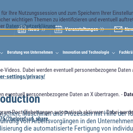
ür Ihre Nutzungssession und zum Speichern Ihrer Einstellung
cher wichtigen Themen zu identifizieren und eventuell auftr
rer
Datenschutzerklärung
.
News
Veranstal­tungen
New
Beratung von Unternehmen
Innovation und Technologie
Fachkrä
e-Videos. Dabei werden eventuell personenbezogene Daten 
r-settings/privacy/
n eventuell personenbezogene Daten an X übertragen. -
Dat
roduction
agram-Post-Einbettungen automatisch aktiveren. Dabei werde
nschen, Maschinen und Prozessen mit Hilfe der IU
75/?helpref=uf_share
hführung von Arbeitsvorgängen in den Unternehmen. 
lisierung die automatisierte Fertigung von individu