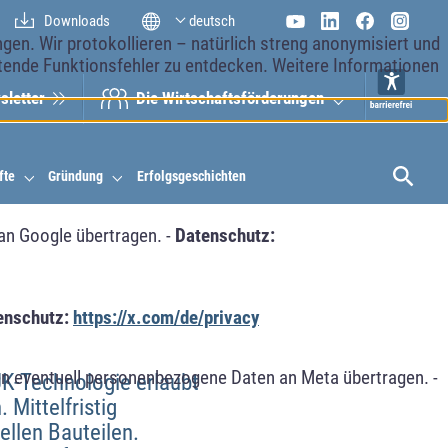
Downloads
deutsch
en. Wir protokollieren – natürlich streng anonymisiert und
etende Funktionsfehler zu entdecken. Weitere Informationen
sletter
Die Wirt­schaftsför­derungen
fte
Gründung
Erfolgsgeschichten
an Google übertragen. -
Datenschutz:
enschutz:
https://x.com/de/privacy
n eventuell personenbezogene Daten an Meta übertragen. -
K-Technologie erlaubt
Mittelfristig
ellen Bauteilen.