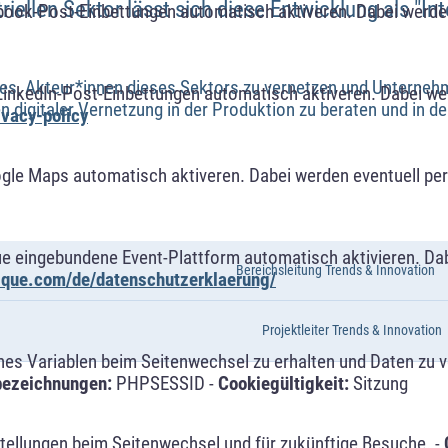
iellen Sektor lässt sich diese Entwicklung als "In
book-Post-Einbettungen automatisch aktiveren. Dabei werde
t es, Akteur*innen dieses Sektors zu vernetzen und Unterne
LinkedIn-Post-Einbettungen automatisch aktiveren. Dabei w
 digitaler Vernetzung in der Produktion zu beraten und in d
ivacy-policy
ogle Maps automatisch aktiveren. Dabei werden eventuell p
ue eingebundene Event-Plattform automatisch aktivieren. Da
Bereichsleitung Trends & Innovation
alque.com/de/datenschutzerklaerung/
Projektleiter Trends & Innovation
s Variablen beim Seitenwechsel zu erhalten und Daten zu ver
bezeichnungen:
PHPSESSID -
Cookiegültigkeit:
Sitzung
tellungen beim Seitenwechsel und für zukünftige Besuche. -