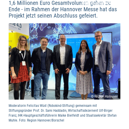
1,6 Millionen Euro Gesamtvolumen gehen zu
Wirtschaftsförderung
Ende - im Rahmen der Hannover Messe hat das
Projekt jetzt seinen Abschluss gefeiert.
© Region Hannover
Moderatorin Felicitas Wüst (Robokind-Stiftung) gemeinsam mit
Stiftungsgründer Prof. Dr. Sami Haddadin, Wirtschaftsdezernent Ulf-Birger
Franz, IHK-Hauptgeschäftsführerin Maike Bielfeldt und Staatssekretär Stefan
Muhle. Foto: Region Hannover/Borschel