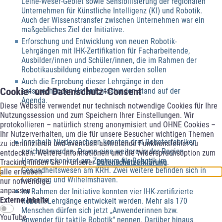
Leine-Weser-Gebiet sowie Sensibilisierung der regionalen
Unternehmen für Künstliche Intelligenz (KI) und Robotik.
Auch der Wissenstransfer zwischen Unternehmen war ein
maßgebliches Ziel der Initiative.
Erforschung und Entwicklung von neuen Robotik-
Lehrgängen mit IHK-Zertifikation für Facharbeitende,
Ausbilder/innen und Schüler/innen, die im Rahmen der
Robotikausbildung einbezogen werden sollen
Auch die Erprobung dieser Lehrgänge in den
Cookie- und Datenschutz-Consent
entsprechenden Unterrichtsstunden stand auf der
Agenda.
Diese Website verwendet nur technisch notwendige Cookies für Ihre
Nutzungssession und zum Speichern Ihrer Einstellungen. Wir
protokollieren – natürlich streng anonymisiert und OHNE Cookies –
Ihr Nutzerverhalten, um die für unsere Besucher wichtigen Themen
Innerhalb Niedersachsen konnten drei Roboterfabriken
zu identifizieren und eventuell auftretende Funktionsfehler zu
errichtet werden. Davon eine weitere in der Region
entdecken. Weitere Informationen und die Widerspruchsoption zum
Hannover, konkret am Zentrum für Robotik im
Tracking finden Sie in unserer
Datenschutzerklärung
.
Gesundheitswesen am KRH. Zwei weitere befinden sich in
alle erlauben
Lüneburg und Wilhelmshaven.
nur notwendige
anpassen
Im Rahmen der Initiative konnten vier IHK-zertifizierte
Externe Inhalte
Robotik-Lehrgänge entwickelt werden. Mehr als 170
Menschen dürfen sich jetzt „Anwenderinnen bzw.
YouTube
Anwender für taktile Robotik“ nennen. Darüber hinaus