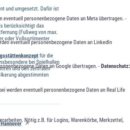
nt und umgesetzt. Dafür ist
n eventuell personenbezogene Daten an Meta übertragen. -
s berücksichtigt das
Entfernung (Fußweg von max.
er oder Vollsortimenter
erden eventuell personenbezogene Daten an LinkedIn
gsstättenkonzept
für die
nsbesondere bei Spielhallen
ersonenbezogene Daten an Google übertragen. -
Datenschutz:
ntren und den zentralen
völkerung abgestimmten
bei werden eventuell personenbezogene Daten an Real Life
arbeiten. Nötig z.B. für Logins, Warenkörbe, Merkzettel,
t Hannover