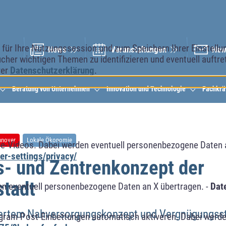
ür Ihre Nutzungssession und zum Speichern Ihrer Einstellung
News
Veranstal­tungen
New
cher wichtigen Themen zu identifizieren und eventuell auftr
rer
Datenschutzerklärung
.
Beratung von Unternehmen
Innovation und Technologie
Fachkrä
nnover
Lokale Ökonomie
e-Videos. Dabei werden eventuell personenbezogene Daten 
r-settings/privacy/
s- und Zentrenkonzept der
stadt
n eventuell personenbezogene Daten an X übertragen. -
Dat
riertem Nahversorgungskonzept und Vergnügungss
agram-Post-Einbettungen automatisch aktiveren. Dabei werde