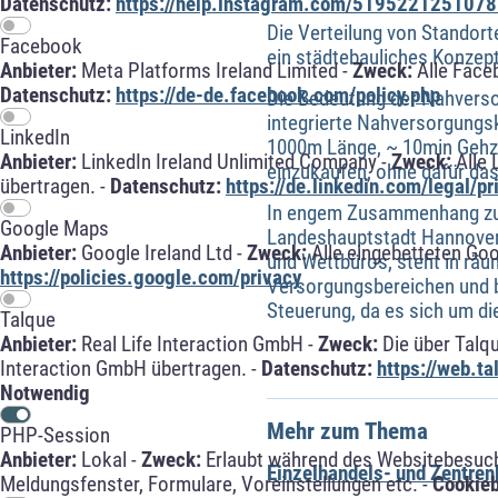
Datenschutz:
https://help.instagram.com/5195221251078
Die Verteilung von Standort
Facebook
ein städtebauliches Konzept
Anbieter:
Meta Platforms Ireland Limited -
Zweck:
Alle Face
Datenschutz:
https://de-de.facebook.com/policy.php
Die Bedeutung der Nahversor
integrierte Nahversorgungsk
LinkedIn
1000m Länge, ~ 10min Gehzei
Anbieter:
LinkedIn Ireland Unlimited Company -
Zweck:
Alle 
einzukaufen, ohne dafür da
übertragen. -
Datenschutz:
https://de.linkedin.com/legal/pr
In engem Zusammenhang 
Google Maps
Landeshauptstadt Hannover.
Anbieter:
Google Ireland Ltd -
Zweck:
Alle eingebetteten Go
und Wettbüros, steht in räu
https://policies.google.com/privacy
Versorgungsbereichen und b
Steuerung, da es sich um di
Talque
Anbieter:
Real Life Interaction GmbH -
Zweck:
Die über Talq
Interaction GmbH übertragen. -
Datenschutz:
https://web.t
Notwendig
Mehr zum Thema
PHP-Session
Anbieter:
Lokal -
Zweck:
Erlaubt während des Websitebesuche
Einzelhandels- und Zentre
Meldungsfenster, Formulare, Voreinstellungen etc. -
Cookie