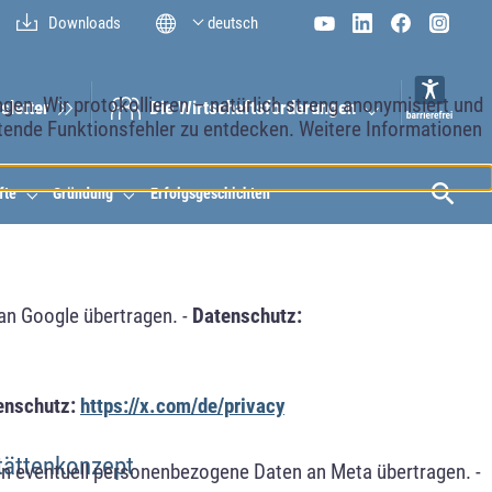
Downloads
deutsch
en. Wir protokollieren – natürlich streng anonymisiert und
sletter
Die Wirt­schaftsför­derungen
etende Funktionsfehler zu entdecken. Weitere Informationen
fte
Gründung
Erfolgsgeschichten
an Google übertragen. -
Datenschutz:
enschutz:
https://x.com/de/privacy
tättenkonzept
n eventuell personenbezogene Daten an Meta übertragen. -