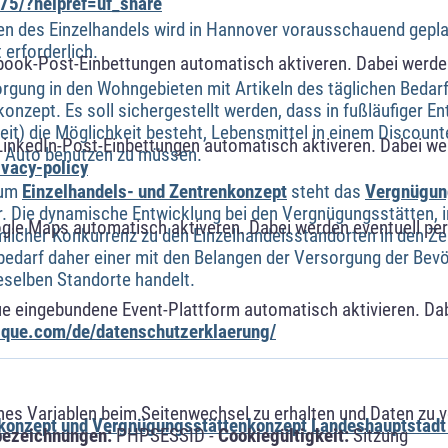
75/?helpref=uf_share
en des Einzelhandels wird in Hannover vorausschauend gepla
 erforderlich.
book-Post-Einbettungen automatisch aktiveren. Dabei werde
gung in den Wohngebieten mit Artikeln des täglichen Bedarf
onzept. Es soll sichergestellt werden, dass in fußläufiger 
t) die Möglichkeit besteht, Lebensmittel in einem Discount
LinkedIn-Post-Einbettungen automatisch aktiveren. Dabei w
s Auto benutzen zu müssen.
ivacy-policy
zum
Einzelhandels- und Zentrenkonzept
steht das
Vergnügun
 Die dynamische Entwicklung bei den Vergnügungsstätten, i
ogle Maps automatisch aktiveren. Dabei werden eventuell p
mlicher Konkurrenz zu den Einzelhandelsstandorten in den Ze
edarf daher einer mit den Belangen der Versorgung der Be
eselben Standorte handelt.
ue eingebundene Event-Plattform automatisch aktivieren. Da
alque.com/de/datenschutzerklaerung/
s Variablen beim Seitenwechsel zu erhalten und Daten zu ver
nkonzept und Vergnügungsstättenkonzept Landeshauptstad
bezeichnungen:
PHPSESSID -
Cookiegültigkeit:
Sitzung