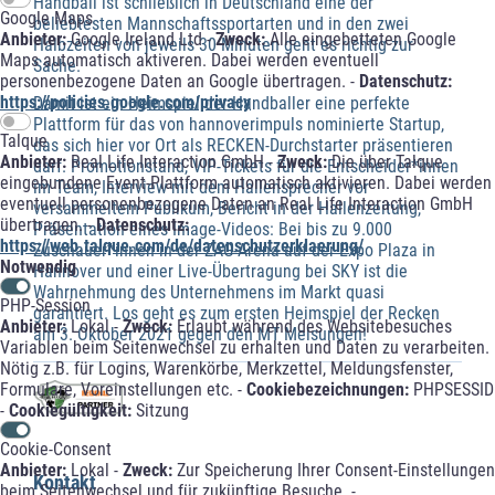
Handball ist schließlich in Deutschland eine der
Google Maps
beliebtesten Mannschaftssportarten und in den zwei
Anbieter:
Google Ireland Ltd -
Zweck:
Alle eingebetteten Google
Halbzeiten von jeweils 30 Minuten geht es richtig zur
Maps automatisch aktiveren. Dabei werden eventuell
Sache.
personenbezogene Daten an Google übertragen. -
Datenschutz:
https://policies.google.com/privacy
Damit ist ein Heimspiel der Handballer eine perfekte
Plattform für das von hannoverimpuls nominierte Startup,
Talque
das sich hier vor Ort als RECKEN-Durchstarter präsentieren
Anbieter:
Real Life Interaction GmbH -
Zweck:
Die über Talque
darf. Promotionstand, VIP-Tickets für die Entscheider*innen
eingebundene Event-Plattform automatisch aktivieren. Dabei werden
im Team, Interview mit dem Hallensprecher vor
eventuell personenbezogene Daten an Real Life Interaction GmbH
versammeltem Publikum, Bericht in der Hallenzeitung,
übertragen. -
Datenschutz:
Präsentation eines Image-Videos: Bei bis zu 9.000
https://web.talque.com/de/datenschutzerklaerung/
Zuschauer*innen in der ZAG-Arena auf der Expo Plaza in
Notwendig
Hannover und einer Live-Übertragung bei SKY ist die
Wahrnehmung des Unternehmens im Markt quasi
PHP-Session
garantiert. Los geht es zum ersten Heimspiel der Recken
Anbieter:
Lokal -
Zweck:
Erlaubt während des Websitebesuches
am 3. Oktober 2021 gegen den MT Melsungen!
Variablen beim Seitenwechsel zu erhalten und Daten zu verarbeiten.
Nötig z.B. für Logins, Warenkörbe, Merkzettel, Meldungsfenster,
Formulare, Voreinstellungen etc. -
Cookiebezeichnungen:
PHPSESSID
-
Cookiegültigkeit:
Sitzung
Cookie-Consent
Anbieter:
Lokal -
Zweck:
Zur Speicherung Ihrer Consent-Einstellungen
Kontakt
beim Seitenwechsel und für zukünftige Besuche. -