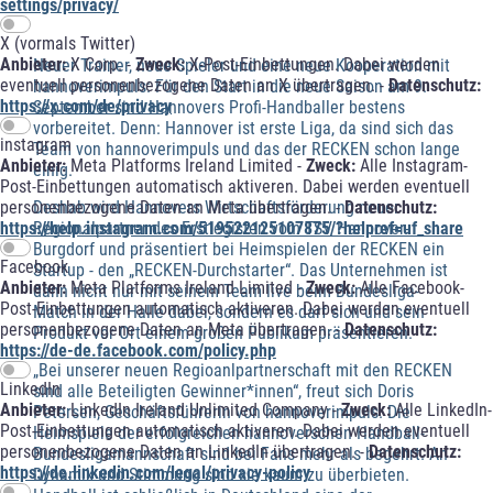
settings/privacy/
X (vormals Twitter)
Anbieter:
X Corp. -
Zweck:
X-Post-Einbettungen. Dabei werden
Neuer Trainer, neue Spieler und eine neue Kooperation mit
eventuell personenbezogene Daten an X übertragen. -
Datenschutz:
hannoverimpuls: Für den Start in die neue Saison am 9.
https://x.com/de/privacy
September sind Hannovers Profi-Handballer bestens
vorbereitet. Denn: Hannover ist erste Liga, da sind sich das
instagram
Team von hannoverimpuls und das der RECKEN schon lange
Anbieter:
Meta Platforms Ireland Limited -
Zweck:
Alle Instagram-
einig.
Post-Einbettungen automatisch aktiveren. Dabei werden eventuell
Deshab wird Hannovers Wirtschaftsförderung neuer
personenbezogene Daten an Meta übertragen. -
Datenschutz:
Regionalpartner des Erstlegisten vom TSV Hannover-
https://help.instagram.com/519522125107875/?helpref=uf_share
Burgdorf und präsentiert bei Heimspielen der RECKEN ein
Facebook
Startup - den „RECKEN-Durchstarter“. Das Unternehmen ist
Anbieter:
Meta Platforms Ireland Limited -
Zweck:
Alle Facebook-
dann nicht nur mit seinem Team live beim Bundesliga-
Post-Einbettungen automatisch aktiveren. Dabei werden eventuell
Match in der Halle dabei, sondern es darf sich und sein
personenbezogene Daten an Meta übertragen. -
Datenschutz:
Produkt vor Ort einem großen Publikum präsentieren.
https://de-de.facebook.com/policy.php
„Bei unserer neuen Regioanlpartnerschaft mit den RECKEN
LinkedIn
sind alle Beteiligten Gewinner*innen“, freut sich Doris
Anbieter:
LinkedIn Ireland Unlimited Company -
Zweck:
Alle LinkedIn-
Petersen, Geschäftsführerin von hannoverimpuls. Die
Post-Einbettungen automatisch aktiveren. Dabei werden eventuell
Heimspiele der erfolgreichen hannoverschen Handball-
personenbezogene Daten an LinkedIn übertragen. -
Datenschutz:
Bundesligamannschaft sind bei Fans mehr als begehrt. An
https://de.linkedin.com/legal/privacy-policy
Dynamik und Stimmung sind sie kaum zu überbieten.