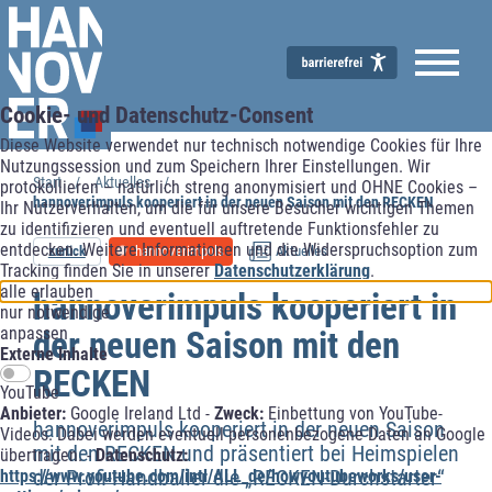
Cookie- und Datenschutz-Consent
Diese Website verwendet nur technisch notwendige Cookies für Ihre
Wirtschaftsförderung
Nutzungssession und zum Speichern Ihrer Einstellungen. Wir
Start
Aktuelles
protokollieren – natürlich streng anonymisiert und OHNE Cookies –
hannoverimpuls kooperiert in der neuen Saison mit den RECKEN
Ihr Nutzerverhalten, um die für unsere Besucher wichtigen Themen
zu identifizieren und eventuell auftretende Funktionsfehler zu
entdecken. Weitere Informationen und die Widerspruchsoption zum
zurück
hannoverimpuls
Aktuelles
Tracking finden Sie in unserer
Datenschutzerklärung
.
alle erlauben
hannoverimpuls kooperiert in
nur notwendige
anpassen
der neuen Saison mit den
Externe Inhalte
RECKEN
YouTube
Anbieter:
Google Ireland Ltd -
Zweck:
Einbettung von YouTube-
hannoverimpuls kooperiert in der neuen Saison
Videos. Dabei werden eventuell personenbezogene Daten an Google
mit den RECKEN und präsentiert bei Heimspielen
übertragen. -
Datenschutz:
der Profi-Handballer die „RECKEN-Durchstarter“
https://www.youtube.com/intl/ALL_de/howyoutubeworks/user-