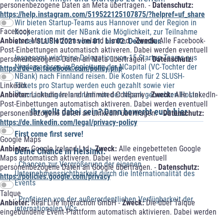
personenbezogene Daten an Meta übertragen. -
Datenschutz:
https://help.instagram.com/519522125107875/?helpref=uf_share
Wir bieten Startup-Teams aus Hannover und der Region in
Facebook
Kooperation mit der NBank die Möglichkeit, zur Teilnahme
Anbieter:
Meta Platforms Ireland Limited -
Zweck:
Alle Facebook-
an der
SLUSH 2021 vom 01. bis 02. Dezember.
Post-Einbettungen automatisch aktiveren. Dabei werden eventuell
Insgesamt wird eine Delegation von 15 Startup-Teams aus
personenbezogene Daten an Meta übertragen. -
Datenschutz:
Niedersachsen in Begleitung der NCapital (VC-Tochter der
https://de-de.facebook.com/policy.php
NBank) nach Finnland reisen. Die Kosten für 2 SLUSH-
Tickets pro Startup werden euch gezahlt sowie vier
LinkedIn
Übernachtungen in einem von der NBank gebuchten Hostel.
Anbieter:
LinkedIn Ireland Unlimited Company -
Zweck:
Alle LinkedIn-
Post-Einbettungen automatisch aktiveren. Dabei werden eventuell
Ihr wollt dabei sein? Dann bewerbt euch
hier
personenbezogene Daten an LinkedIn übertragen. -
Datenschutz:
https://de.linkedin.com/legal/privacy-policy
First come first serve!
Google Maps
Anbieter:
Google Ireland Ltd -
Zweck:
Alle eingebetteten Google
Deine Chance in Helsinki:
Maps automatisch aktiveren. Dabei werden eventuell
· Chancen zur Vergrößerung der eigenen
personenbezogene Daten an Google übertragen. -
Datenschutz:
Unternehmenssichtbarkeit durch die Internationalität des
https://policies.google.com/privacy
Events
Talque
· Profitieren von der außerordentlichen Verfügbarkeit der
Anbieter:
Real Life Interaction GmbH -
Zweck:
Die über Talque
internationalen VCs
eingebundene Event-Plattform automatisch aktivieren. Dabei werden