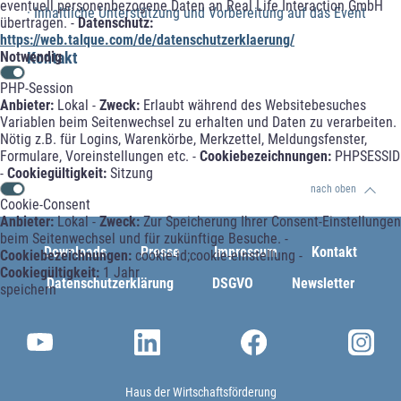
eventuell personenbezogene Daten an Real Life Interaction GmbH
· Inhaltliche Unterstützung und Vorbereitung auf das Event
übertragen. -
Datenschutz:
https://web.talque.com/de/datenschutzerklaerung/
Kontakt
Notwendig
PHP-Session
Anbieter:
Lokal -
Zweck:
Erlaubt während des Websitebesuches
Variablen beim Seitenwechsel zu erhalten und Daten zu verarbeiten.
Nötig z.B. für Logins, Warenkörbe, Merkzettel, Meldungsfenster,
Formulare, Voreinstellungen etc. -
Cookiebezeichnungen:
PHPSESSID
-
Cookiegültigkeit:
Sitzung
nach oben
Cookie-Consent
Anbieter:
Lokal -
Zweck:
Zur Speicherung Ihrer Consent-Einstellungen
beim Seitenwechsel und für zukünftige Besuche. -
Downloads
Presse
Impressum
Kontakt
Cookiebezeichnungen:
cookie-id;cookie-einstellung -
Cookiegültigkeit:
1 Jahr
Datenschutzerklärung
DSGVO
Newsletter
speichern
Haus der Wirtschaftsförderung