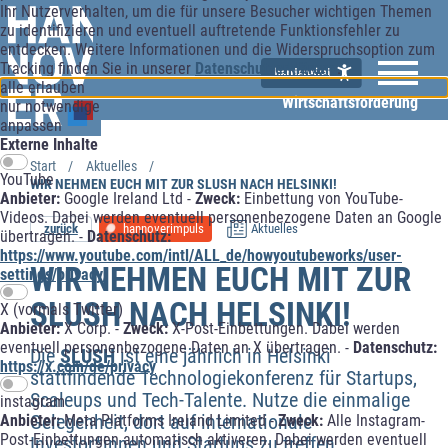
Ihr Nutzerverhalten, um die für unsere Besucher wichtigen Themen
zu identifizieren und eventuell auftretende Funktionsfehler zu
entdecken. Weitere Informationen und die Widerspruchsoption zum
Tracking finden Sie in unserer
Datenschutzerklärung
.
alle erlauben
Wirtschaftsförderung
nur notwendige
anpassen
Externe Inhalte
Start
Aktuelles
YouTube
WIR NEHMEN EUCH MIT ZUR SLUSH NACH HELSINKI!
Anbieter:
Google Ireland Ltd -
Zweck:
Einbettung von YouTube-
Videos. Dabei werden eventuell personenbezogene Daten an Google
zurück
hannoverimpuls
Aktuelles
übertragen. -
Datenschutz:
https://www.youtube.com/intl/ALL_de/howyoutubeworks/user-
WIR NEHMEN EUCH MIT ZUR
settings/privacy/
SLUSH NACH HELSINKI!
X (vormals Twitter)
Anbieter:
X Corp. -
Zweck:
X-Post-Einbettungen. Dabei werden
eventuell personenbezogene Daten an X übertragen. -
Datenschutz:
Die
SLUSH
ist eine jährlich in Helsinki
https://x.com/de/privacy
stattfindende Technologiekonferenz für Startups,
Scaleups und Tech-Talente. Nutze die einmalige
instagram
Gelegenheit, dort auf internationale
Anbieter:
Meta Platforms Ireland Limited -
Zweck:
Alle Instagram-
Post-Einbettungen automatisch aktiveren. Dabei werden eventuell
Investor*innen und Startups zu treffen.